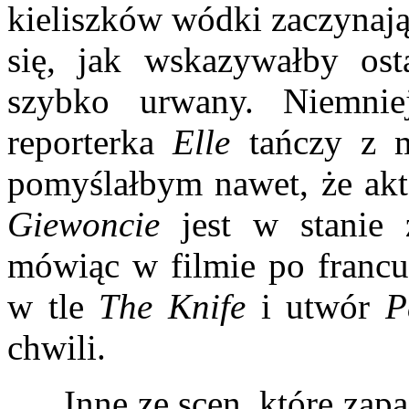
kieliszków wódki zaczynają
się, jak wskazywałby osta
szybko urwany. Niemni
reporterka
Elle
tańczy z 
pomyślałbym nawet, że akt
Giewoncie
jest w stanie 
mówiąc w filmie po franc
w tle
The Knife
i utwór
P
chwili.
Inne ze scen, które zapad