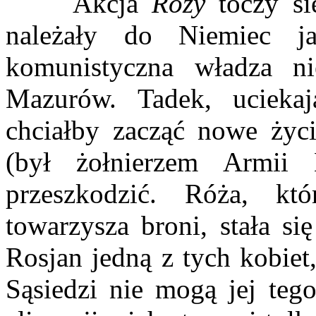
Akcja
Róży
toczy s
należały do Niemiec 
komunistyczna władza nie
Mazurów. Tadek, uciekaj
chciałby zacząć nowe życi
(był żołnierzem Armi
przeszkodzić. Róża, kt
towarzysza broni, stała si
Rosjan jedną z tych kobiet
Sąsiedzi nie mogą jej teg