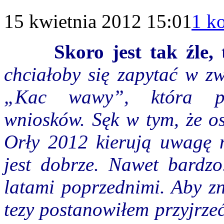
15 kwietnia 2012 15:01
1 k
Skoro jest tak źle, to
chciałoby się zapytać w zw
„Kac wawy”, która pr
wniosków. Sęk w tym, że os
Orły 2012 kierują uwagę n
jest dobrze. Nawet bardz
latami poprzednimi. Aby zn
tezy postanowiłem przyjrze