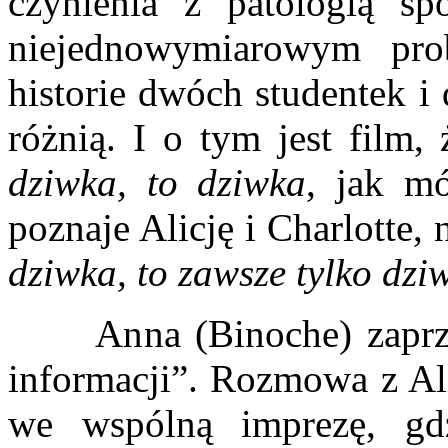
czynienia z patologią sp
niejednowymiarowym pr
historie dwóch studentek i 
różnią. I o tym jest film,
dziwka, to dziwka
, jak m
poznaje Alicję i Charlotte, 
dziwka, to zawsze tylko dz
Anna (Binoche) zaprzyja
informacji”. Rozmowa z Ali
we wspólną imprezę, gd