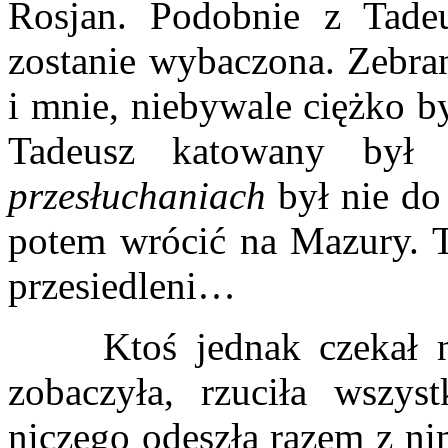
Rosjan. Podobnie z Tade
zostanie wybaczona. Zebr
i mnie, niebywale ciężko b
Tadeusz katowany był
przesłuchaniach
był nie do
potem wrócić na Mazury. T
przesiedleni…
Ktoś jednak czekał na 
zobaczyła, rzuciła wszys
niczego odeszła razem z ni