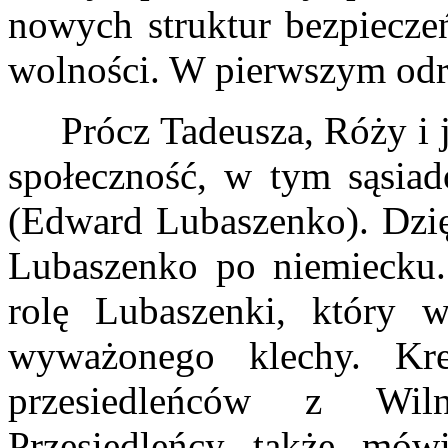
nowych struktur bezpiecze
wolności. W pierwszym od
Prócz Tadeusza, Róży i je
społeczność, w tym sąsiad
(Edward Lubaszenko). Dzię
Lubaszenko po niemiecku.
rolę Lubaszenki, który 
wyważonego klechy. Kre
przesiedleńców z Wil
Przesiedleńcy także mów