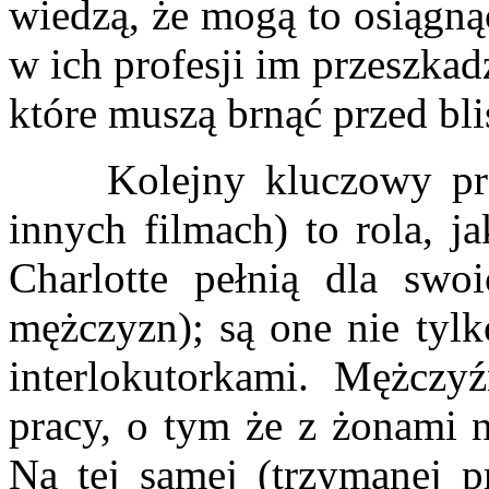
wiedzą, że mogą to osiągną
w ich profesji im przeszka
które muszą brnąć przed bli
Kolejny kluczowy probl
innych filmach) to rola, j
Charlotte pełnią dla swo
mężczyzn); są one nie tylk
interlokutorkami. Mężcz
pracy, o tym że z żonami n
Na tej samej (trzymanej p