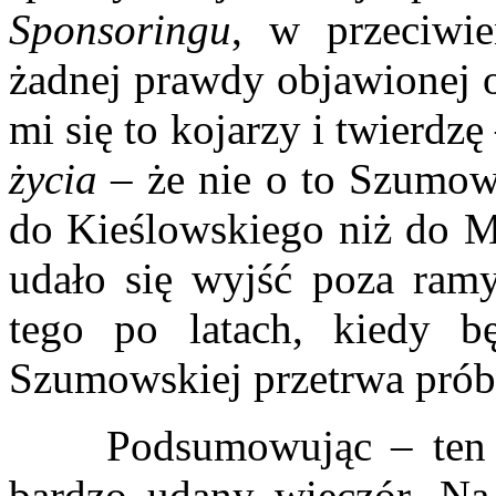
Sponsoringu
, w przeciwi
żadnej prawdy objawionej o
mi się to kojarzy i twierdz
życia
– że nie o to Szumows
do Kieślowskiego niż do 
udało się wyjść poza ram
tego po latach, kiedy b
Szumowskiej przetrwa prób
Podsumowując – ten pi
bardzo udany wieczór. Na 