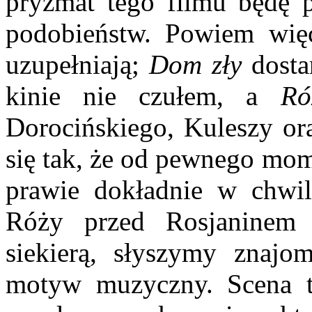
pryzmat tego filmu będę 
podobieństw. Powiem więc
uzupełniają;
Dom zły
dosta
kinie nie czułem, a
Ró
Dorocińskiego, Kuleszy ora
się tak, że od pewnego mo
prawie dokładnie w chwil
Róży przed Rosjaninem 
siekierą, słyszymy znaj
motyw muzyczny. Scena 