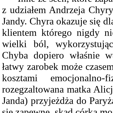
z udziałem Andrzeja Chyry 
Jandy. Chyra okazuje się dla
klientem którego nigdy ni
wielki ból, wykorzystuj
Chyba dopiero właśnie w
łatwy zarobek może czasem
kosztami emocjonalno-
rozegzaltowana matka Alicj
Janda) przyjeżdża do Paryż
się zapewne, skąd córka m