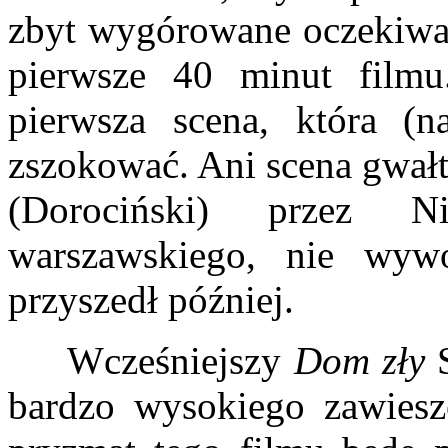
zbyt wygórowane oczekiwan
pierwsze 40 minut filmu
pierwsza scena, która (n
zszokować. Ani scena gwałt
(Dorociński) przez N
warszawskiego, nie wyw
przyszedł później.
Wcześniejszy
Dom zły
bardzo wysokiego zawiesze