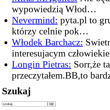
wypowiedzią Włod…
Nevermind:
pyta.pl to gr
którzy celnie pok…
Włodek Barchacz:
Swietn
interesujacym człowiek
Longin Pietras:
Sorr,że t
przeczytałem.BB,to bar
Szukaj