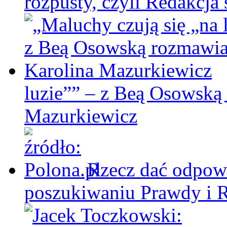
rozpusty, czyli Redakcja 
luzie”” – z Beą Osowską
Mazurkiewicz
Rzecz dać odpowi
poszukiwaniu Prawdy i 