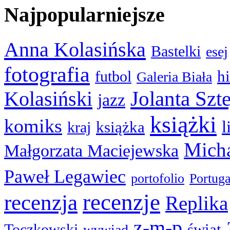
Najpopularniejsze
Anna Kolasińska
Bastelki
esej
fotografia
hi
futbol
Galeria Biała
Kolasiński
Jolanta Szt
jazz
książki
komiks
l
książka
kraj
Micha
Małgorzata Maciejewska
Paweł Legawiec
portofolio
Portuga
recenzje
recenzja
Replika
z-m-p
świat
Toczkowski
wywiad