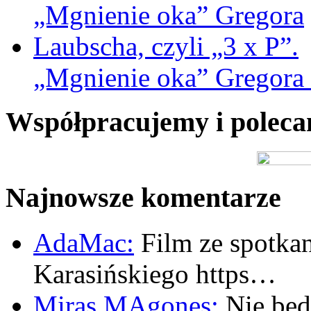
„Mgnienie oka” Gregora L
Współpracujemy i polec
Najnowsze komentarze
AdaMac:
Film ze spotkan
Karasińskiego https…
Miras MAgones:
Nie będę