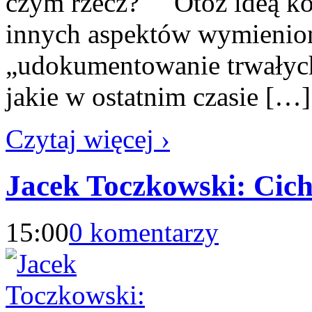
czym rzecz? Otóż ideą kon
innych aspektów wymienio
„udokumentowanie trwałych
jakie w ostatnim czasie […]
Czytaj więcej ›
Jacek Toczkowski: Cic
15:00
0 komentarzy