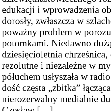
edukacji i wprowadzenia o
dorosły, zwłaszcza w szlac
poważny problem w porozum
potomkami. Niedawno dużą 
dziesięcioletnia chrześnica,
rezolutne i niezależne w m
półuchem usłyszała w radio
dość częsta „zbitka” łączą
nierozerwalny medialnie d
Czesław […]