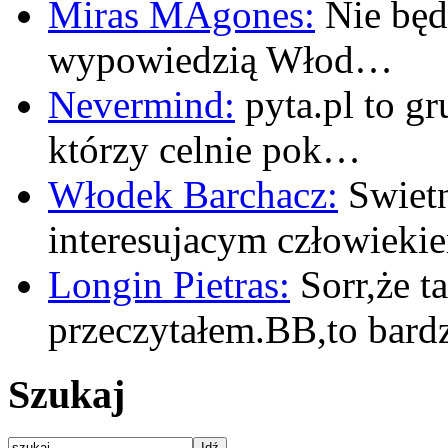
Miras MAgones:
Nie będę
wypowiedzią Włod…
Nevermind:
pyta.pl to gr
którzy celnie pok…
Włodek Barchacz:
Swietn
interesujacym człowiek
Longin Pietras:
Sorr,że t
przeczytałem.BB,to bar
Szukaj