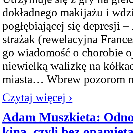
dokładnego makijażu i wdz
pogłębiającej się depresji –
strażak (rewelacyjna Fran
go wiadomość o chorobie o
niewielką walizkę na kółka
miasta… Wbrew pozorom ni
Czytaj więcej ›
Adam Muszkieta: Odno
kina, czyli bez opamięt