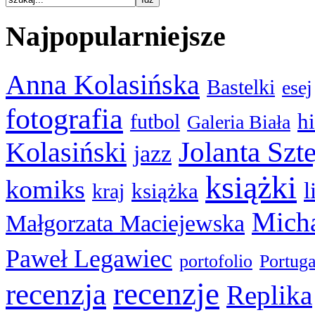
Najpopularniejsze
Anna Kolasińska
Bastelki
esej
fotografia
hi
futbol
Galeria Biała
Kolasiński
Jolanta Szt
jazz
książki
komiks
l
książka
kraj
Micha
Małgorzata Maciejewska
Paweł Legawiec
portofolio
Portuga
recenzje
recenzja
Replika