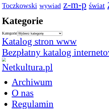
z-m-p
świat
Toczkowski
wywiad
Kategorie
Kategorie
Katalog stron www
Bezpłatny katalog internet
Archiwum
O nas
Regulamin