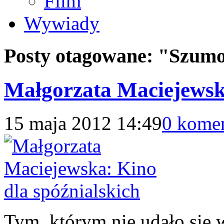
Film
Wywiady
Posty otagowane:
"Szum
Małgorzata Maciejewska
15 maja 2012 14:49
0 kome
Tym, którym nie udało się 