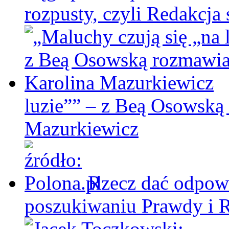
rozpusty, czyli Redakcja 
luzie”” – z Beą Osowską
Mazurkiewicz
Rzecz dać odpowi
poszukiwaniu Prawdy i 