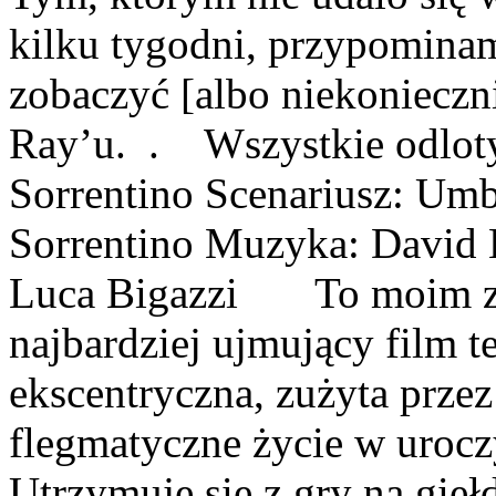
kilku tygodni, przypominamy
zobaczyć [albo niekonieczn
Ray’u. . Wszystkie odloty
Sorrentino Scenariusz: Umb
Sorrentino Muzyka: David 
Luca Bigazzi To moim zd
najbardziej ujmujący film t
ekscentryczna, zużyta prze
flegmatyczne życie w urocz
Utrzymuje się z gry na gieł