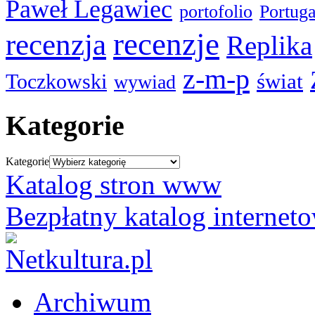
Paweł Legawiec
portofolio
Portuga
recenzje
recenzja
Replika
z-m-p
świat
Toczkowski
wywiad
Kategorie
Kategorie
Katalog stron www
Bezpłatny katalog internet
Archiwum