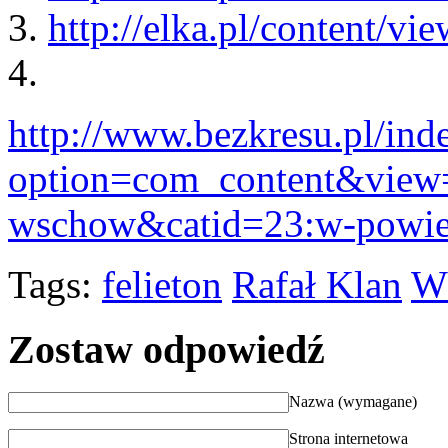
http://elka.pl/content/vi
http://www.bezkresu.pl/ind
option=com_content&view=
wschow&catid=23:w-powie
Tags:
felieton
Rafał Klan
W
Zostaw odpowiedź
Nazwa (wymagane)
Strona internetowa