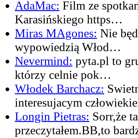
AdaMac:
Film ze spotkan
Karasińskiego https…
Miras MAgones:
Nie będę
wypowiedzią Włod…
Nevermind:
pyta.pl to gr
którzy celnie pok…
Włodek Barchacz:
Swietn
interesujacym człowiek
Longin Pietras:
Sorr,że t
przeczytałem.BB,to bar