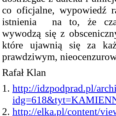
co oficjalne, wypowiedź 
istnienia na to, że cza
wywodzą się z obsceniczny
które ujawnią się za ka
prawdziwym, nieocenzurowa
Rafał Klan
http://idzpodprad.pl/ar
idg=618&tyt=KAMIE
http://elka.pl/content/vi