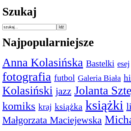
Szukaj
Najpopularniejsze
Anna Kolasińska
Bastelki
esej
fotografia
hi
futbol
Galeria Biała
Kolasiński
Jolanta Szt
jazz
książki
komiks
l
książka
kraj
Micha
Małgorzata Maciejewska