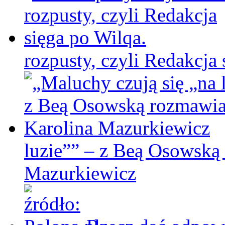
rozpusty, czyli Redakcja 
luzie”” – z Beą Osowską
Mazurkiewicz