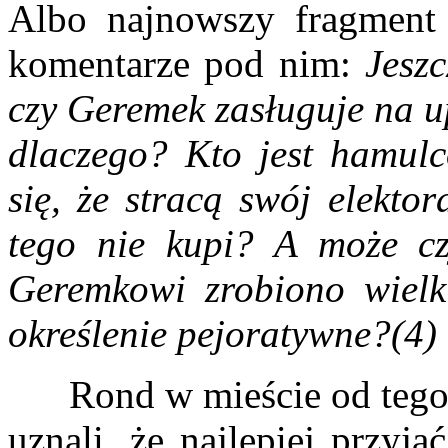
Albo najnowszy fragment 
komentarze pod nim:
Jesz
czy Geremek zasługuje na u
dlaczego? Kto jest hamul
się, że stracą swój elekto
tego nie kupi? A może c
Geremkowi zrobiono wielk
określenie pejoratywne?(4)
Rond w mieście od tego 
uznali, że najlepiej przyj