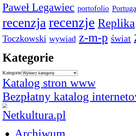
Paweł Legawiec
portofolio
Portuga
recenzje
recenzja
Replika
z-m-p
świat
Toczkowski
wywiad
Kategorie
Kategorie
Katalog stron www
Bezpłatny katalog internet
Archiwum