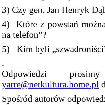
3) Czy gen. Jan Henryk Dą
4) Które z powstań można
na telefon”?
5) Kim byli „szwadroniści
.
Odpowiedzi prosi
yarre@netkultura.home.pl
d
Spośród autorów odpowied