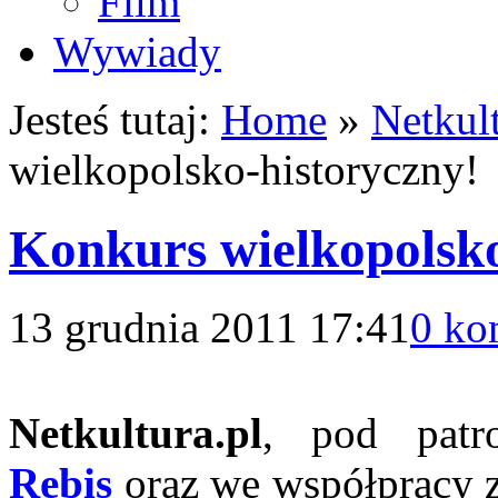
Film
Wywiady
Jesteś tutaj:
Home
»
Netkult
wielkopolsko-historyczny!
Konkurs wielkopolsko
13 grudnia 2011 17:41
0 ko
Netkultura.pl
, pod pat
Rebis
oraz we współpracy 