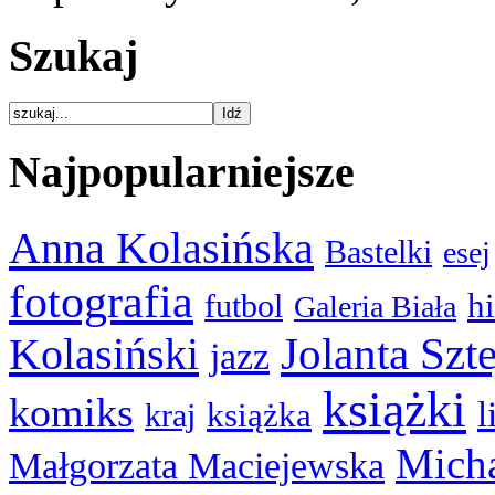
Szukaj
Najpopularniejsze
Anna Kolasińska
Bastelki
esej
fotografia
hi
futbol
Galeria Biała
Kolasiński
Jolanta Szt
jazz
książki
komiks
l
książka
kraj
Micha
Małgorzata Maciejewska