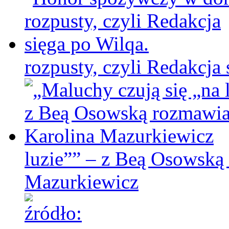
rozpusty, czyli Redakcja 
luzie”” – z Beą Osowską
Mazurkiewicz