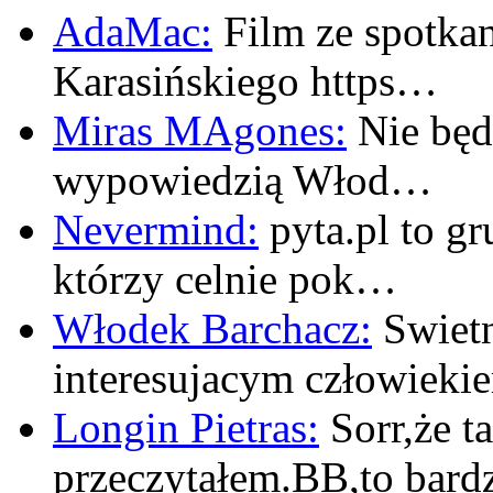
AdaMac:
Film ze spotkan
Karasińskiego https…
Miras MAgones:
Nie będę
wypowiedzią Włod…
Nevermind:
pyta.pl to gr
którzy celnie pok…
Włodek Barchacz:
Swietn
interesujacym człowiek
Longin Pietras:
Sorr,że t
przeczytałem.BB,to bar