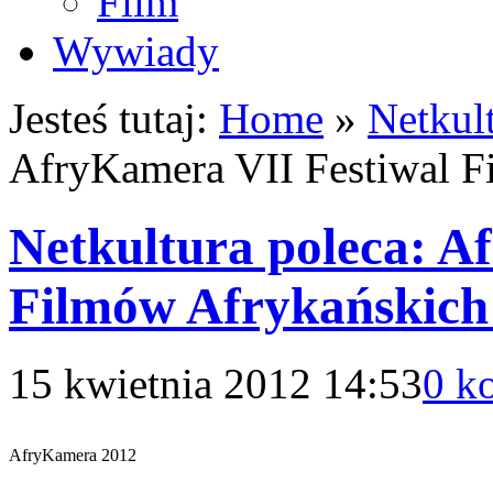
Film
Wywiady
Jesteś tutaj:
Home
»
Netkult
AfryKamera VII Festiwal F
Netkultura poleca: A
Filmów Afrykańskich
15 kwietnia 2012 14:53
0 k
AfryKamera 2012