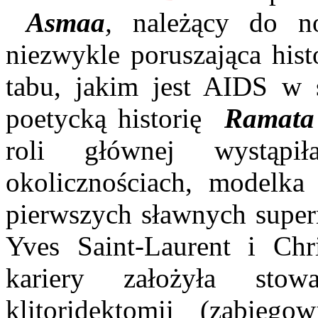
Asmaa
,
należący do no
niezwykle poruszająca hist
tabu, jakim jest AIDS w 
poetycką historię
Ramata
roli głównej wystąpi
okolicznościach, modelka
pierwszych sławnych super
Yves Saint-Laurent i Chr
kariery założyła stow
klitoridektomii (zabieg