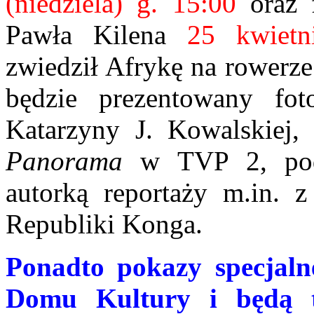
(niedziela) g. 15:00
oraz f
Pawła Kilena
25 kwietn
zwiedził Afrykę na rowerze
będzie prezentowany fot
Katarzyny J. Kowalskiej, 
Panorama
w TVP 2, podró
autorką reportaży m.in. 
Republiki Konga.
Ponadto pokazy specjaln
Domu Kultury i będą 