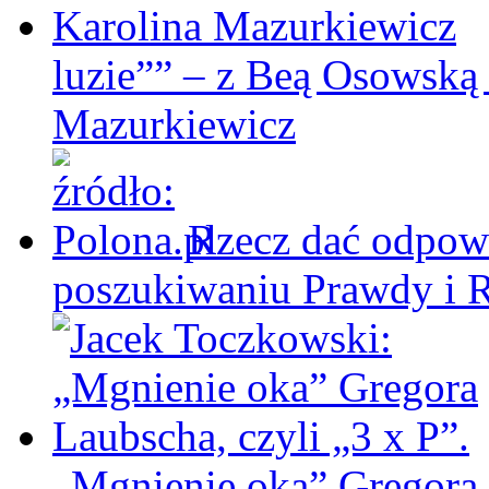
luzie”” – z Beą Osowską
Mazurkiewicz
Rzecz dać odpowi
poszukiwaniu Prawdy i 
„Mgnienie oka” Gregora L