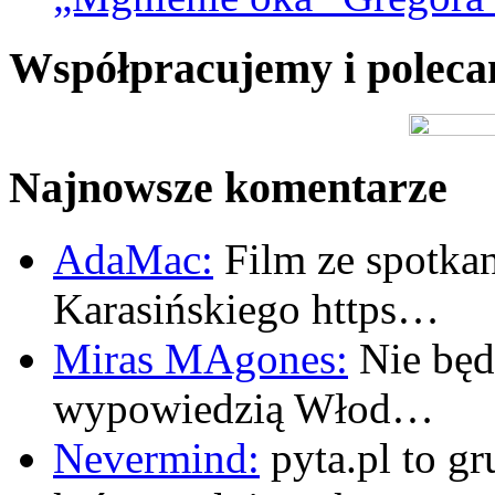
Współpracujemy i polec
Najnowsze komentarze
AdaMac:
Film ze spotkan
Karasińskiego https…
Miras MAgones:
Nie będę
wypowiedzią Włod…
Nevermind:
pyta.pl to gr