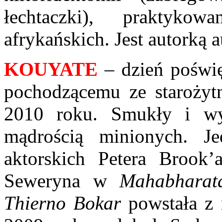
łechtaczki), praktyko
afrykańskich. Jest autorką 
KOUYATE
– dzień poświ
pochodzącemu ze starożyt
2010 roku. Smukły i wy
mądrością minionych. Je
aktorskich Petera Brook’
Seweryna w
Mahabharat
Thierno Bokar
powstała z 