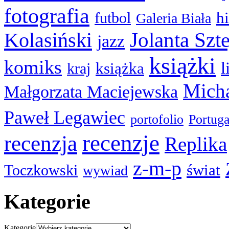
fotografia
hi
futbol
Galeria Biała
Kolasiński
Jolanta Szt
jazz
książki
komiks
l
książka
kraj
Micha
Małgorzata Maciejewska
Paweł Legawiec
portofolio
Portuga
recenzje
recenzja
Replika
z-m-p
świat
Toczkowski
wywiad
Kategorie
Kategorie