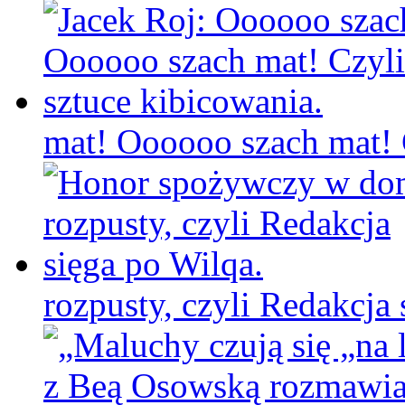
mat! Oooooo szach mat! C
rozpusty, czyli Redakcja 