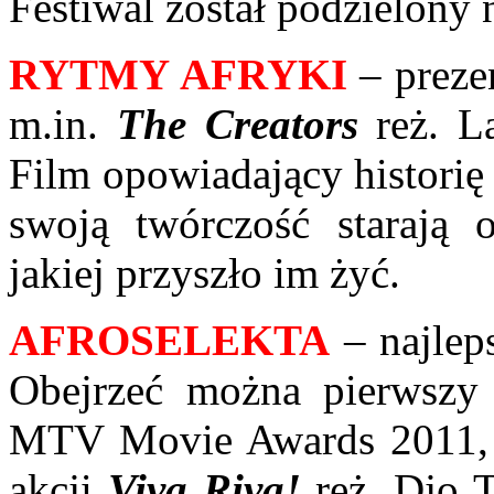
Festiwal został podzielony n
RYTMY AFRYKI
– prez
m.in.
The Creators
reż. La
Film opowiadający histori
swoją twórczość starają 
jakiej przyszło im żyć.
AFROSELEKTA
– najlep
Obejrzeć można pierwszy 
MTV Movie Awards 2011, p
akcji
Viva Riva!
reż. Djo 