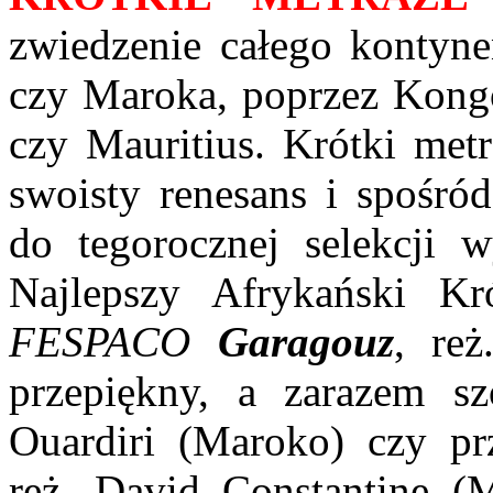
zwiedzenie całego kontyne
czy Maroka, poprzez Kong
czy Mauritius. Krótki met
swoisty renesans i spośró
do tegorocznej selekcji 
Najlepszy Afrykański Kr
FESPACO
Garagouz
, re
przepiękny, a zarazem s
Ouardiri (Maroko) czy p
reż. David Constantine (