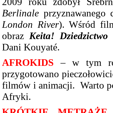
2009 roku zdobył Srebrn
Berlinale
przyznawanego dl
London River
). Wśród fil
obraz
Keita! Dziedzictwo
Dani Kouyaté.
AFROKIDS
–
w tym ro
przygotowano pieczołowici
filmów i animacji. Warto p
Afryki.
KRÓTKIE METRAŻ