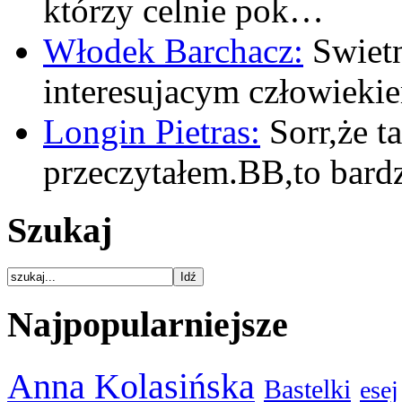
którzy celnie pok…
Włodek Barchacz:
Swietn
interesujacym człowiek
Longin Pietras:
Sorr,że t
przeczytałem.BB,to bar
Szukaj
Najpopularniejsze
Anna Kolasińska
Bastelki
esej