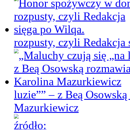
rozpusty, czyli Redakcja 
luzie”” – z Beą Osowską
Mazurkiewicz