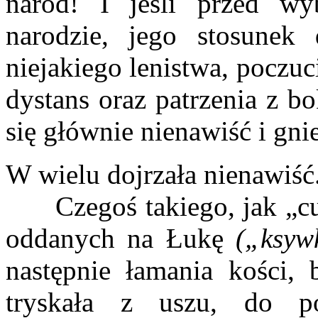
naród! I jeśli przed w
narodzie, jego stosunek
niejakiego lenistwa, poczuc
dystans oraz patrzenia z b
się głównie nienawiść i gni
W wielu dojrzała nienawiść
Czegoś takiego, jak „cu
oddanych na Łukę
(„ksyw
następnie łamania kości, 
tryskała z uszu, do p