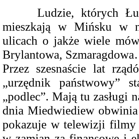
Ludzie, których Łukas
mieszkają w Mińsku w n
ulicach o jakże wiele mów
Brylantowa, Szmaragdow
Przez szesnaście lat rząd
„urzędnik państwowy” st
„podlec”. Mają tu zasługi 
dnia Miedwiediew obwinia 
pokazuje w telewizji filmy 
w zamian za finansowe i e