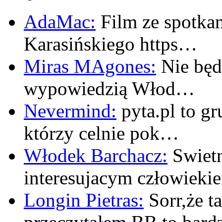
AdaMac:
Film ze spotkan
Karasińskiego https…
Miras MAgones:
Nie będę
wypowiedzią Włod…
Nevermind:
pyta.pl to gr
którzy celnie pok…
Włodek Barchacz:
Swietn
interesujacym człowiek
Longin Pietras:
Sorr,że t