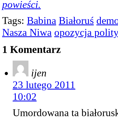
powieści.
Tags:
Babina
Białoruś
demo
Nasza Niwa
opozycja polit
1 Komentarz
ijen
23 lutego 2011
10:02
Umordowana ta białoruska