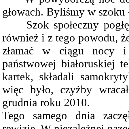
głowach. Byliśmy w szoku 
Szok społeczny pogłębił
również i z tego powodu, ż
złamać w ciągu nocy i
państwowej białoruskiej te
kartek, składali samokryt
więc było, czyżby wraca
grudnia roku 2010.
Tego samego dnia zaczę
rewizje. W niezależnej gaz