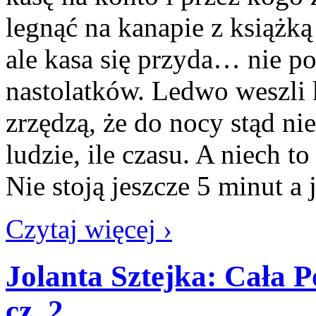
legnąć na kanapie z książk
ale kasa się przyda… nie
nastolatków. Ledwo weszli 
zrzędzą, że do nocy stąd ni
ludzie, ile czasu. A niech t
Nie stoją jeszcze 5 minut a
Czytaj więcej ›
Jolanta Sztejka: Cała P
cz. 2