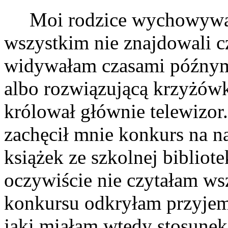
Moi rodzice wychowywali 
wszystkim nie znajdowali c
widywałam czasami późnym
albo rozwiązującą krzyżów
królował głównie telewiz
zachęcił mnie konkurs na 
książek ze szkolnej bibliot
oczywiście nie czytałam ws
konkursu odkryłam przyjem
jaki miałam wtedy stosune