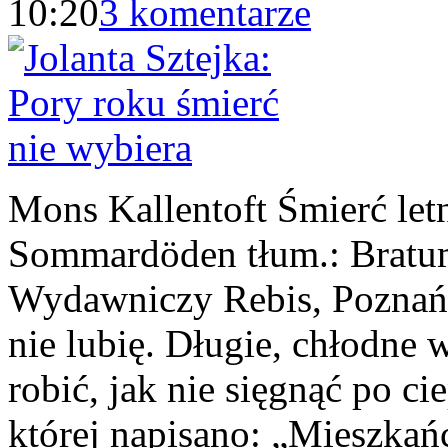
10:20
3 komentarze
Mons Kallentoft Śmierć letn
Sommardöden tłum.: Bratu
Wydawniczy Rebis, Pozna
nie lubię. Długie, chłodne
robić, jak nie sięgnąć po ci
której napisano: „Mieszkań