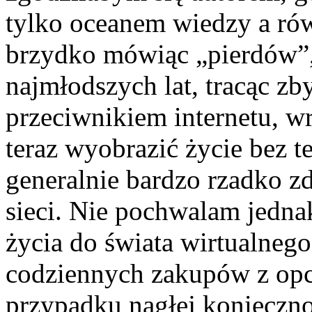
tylko oceanem wiedzy a ró
brzydko mówiąc „pierdów”,
najmłodszych lat, tracąc z
przeciwnikiem internetu, wr
teraz wyobrazić życie bez t
generalnie bardzo rzadko zd
sieci. Nie pochwalam jedna
życia do świata wirtualneg
codziennych zakupów z opc
przypadku nagłej koniecznoś