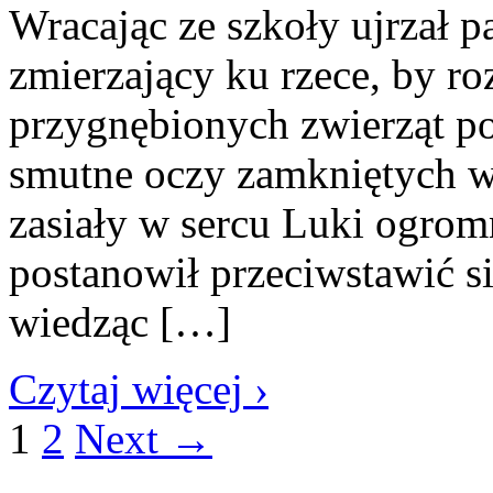
Wracając ze szkoły ujrzał p
zmierzający ku rzece, by r
przygnębionych zwierząt po
smutne oczy zamkniętych w 
zasiały w sercu Luki ogrom
postanowił przeciwstawić s
wiedząc […]
Czytaj więcej ›
1
2
Next →