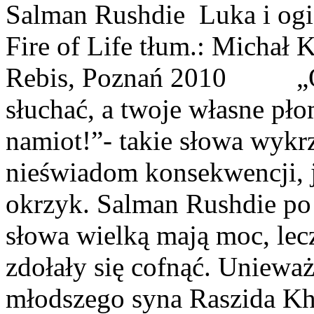
Salman Rushdie Luka i ogie
Fire of Life tłum.: Micha
Rebis, Poznań 2010 „Oby
słuchać, a twoje własne pło
namiot!”- takie słowa wykr
nieświadom konsekwencji, 
okrzyk. Salman Rushdie po 
słowa wielką mają moc, lec
zdołały się cofnąć. Unie
młodszego syna Raszida Kha