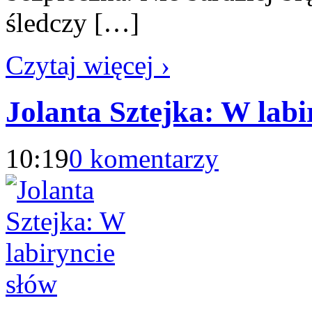
śledczy […]
Czytaj więcej ›
Jolanta Sztejka: W labi
10:19
0 komentarzy