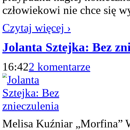
człowiekowi nie chce się 
Czytaj więcej ›
Jolanta Sztejka: Bez zn
16:42
2 komentarze
Melisa Kuźniar „Morfina”