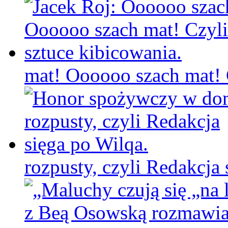
mat! Oooooo szach mat! C
rozpusty, czyli Redakcja 