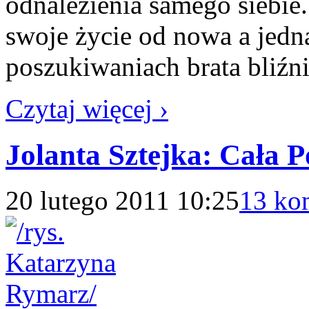
odnalezienia samego siebie
swoje życie od nowa a jedn
poszukiwaniach brata bliźn
Czytaj więcej ›
Jolanta Sztejka: Cała P
20 lutego 2011 10:25
13 ko