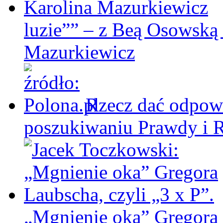
luzie”” – z Beą Osowską
Mazurkiewicz
Rzecz dać odpowi
poszukiwaniu Prawdy i 
„Mgnienie oka” Gregora L