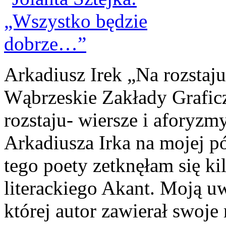
Arkadiusz Irek „Na rozstaju
Wąbrzeskie Zakłady Graf
rozstaju- wiersze i aforyzm
Arkadiusza Irka na mojej pó
tego poety zetknęłam się ki
literackiego Akant. Moją u
której autor zawierał swoje