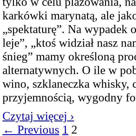
tylko w celu plażowania, na
karkówki marynatą, ale jako
„spektaturę”. Na wypadek o
leje”, „ktoś widział nasz na
śnieg” mamy określoną pro
alternatywnych. O ile w pob
wino, szklaneczka whisky, c
przyjemnością, wygodny fot
Czytaj więcej ›
← Previous
1
2