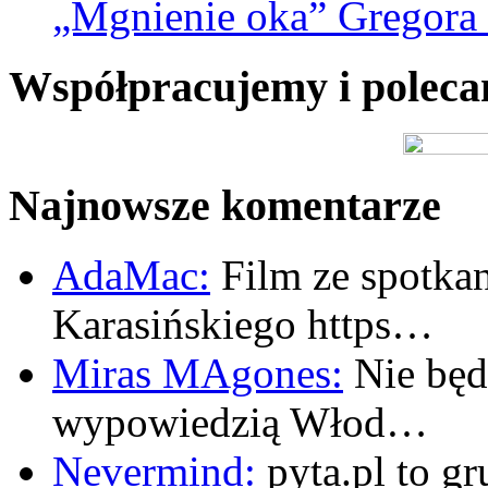
„Mgnienie oka” Gregora L
Współpracujemy i polec
Najnowsze komentarze
AdaMac:
Film ze spotkan
Karasińskiego https…
Miras MAgones:
Nie będę
wypowiedzią Włod…
Nevermind:
pyta.pl to gr