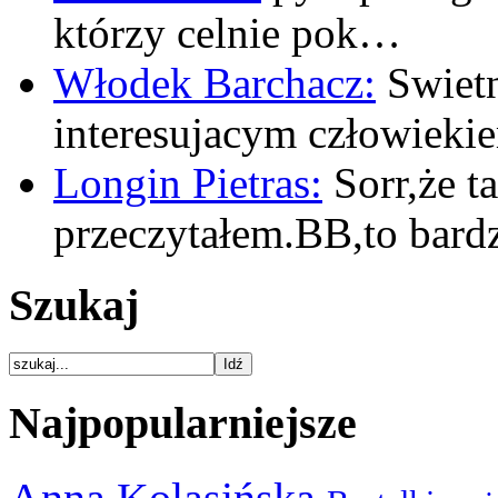
którzy celnie pok…
Włodek Barchacz:
Swietn
interesujacym człowiek
Longin Pietras:
Sorr,że t
przeczytałem.BB,to bar
Szukaj
Najpopularniejsze