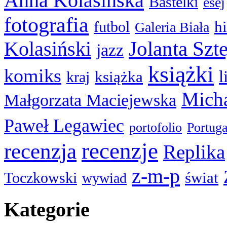
Anna Kolasińska
Bastelki
esej
fotografia
hi
futbol
Galeria Biała
Kolasiński
Jolanta Szt
jazz
książki
komiks
l
książka
kraj
Micha
Małgorzata Maciejewska
Paweł Legawiec
portofolio
Portuga
recenzje
recenzja
Replika
z-m-p
świat
Toczkowski
wywiad
Kategorie