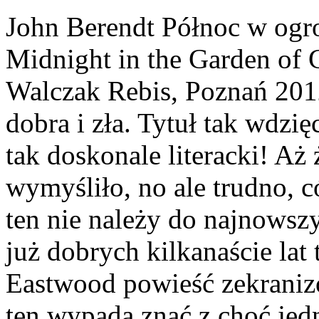
John Berendt Północ w ogrod
Midnight in the Garden of G
Walczak Rebis, Poznań 20
dobra i zła. Tytuł tak wdzi
tak doskonale literacki! Aż 
wymyśliło, no ale trudno, c
ten nie należy do najnowsz
już dobrych kilkanaście lat
Eastwood powieść zekranizo
ten wypada znać z choć jed