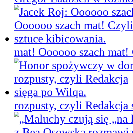
mat! Oooooo szach mat! C
rozpusty, czyli Redakcja 