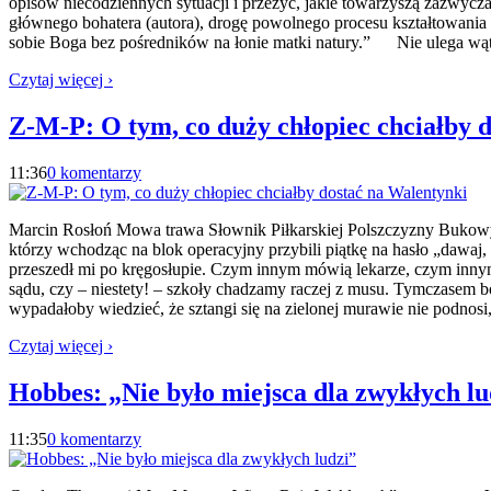
opisów niecodziennych sytuacji i przeżyć, jakie towarzyszą zazwycz
głównego bohatera (autora), drogę powolnego procesu kształtowania 
sobie Boga bez pośredników na łonie matki natury.” Nie ulega wąt
Czytaj więcej ›
Z-M-P: O tym, co duży chłopiec chciałby 
11:36
0 komentarzy
Marcin Rosłoń Mowa trawa Słownik Piłkarskiej Polszczyzny Buko
którzy wchodząc na blok operacyjny przybili piątkę na hasło „dawaj, p
przeszedł mi po kręgosłupie. Czym innym mówią lekarze, czym inny
sądu, czy – niestety! – szkoły chadzamy raczej z musu. Tymczasem b
wypadałoby wiedzieć, że sztangi się na zielonej murawie nie podnosi
Czytaj więcej ›
Hobbes: „Nie było miejsca dla zwykłych lu
11:35
0 komentarzy