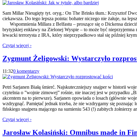
Sam Millar Nieugięty tyt. oryg.: On The Brinks tłum.: Krzysztof D
ciekawsza. Do tego lepsza pointa: bohater niczego nie żałuje, na lepsz
Wspomnienia Millara z Belfastu – proszące się o Dickensa dziecińs
brytyjskiej enklawy na Zielonej Wyspie – to może być nieprzyjemna 
lewacki terrorysta z IRA, który nieprzypadkowo stał się później krymi
Czytaj więcej ›
Zygmunt Żeligowski: Wystarczyło rozpros
11:32
0 komentarzy
Petri Sarjanen Białą śmierć. Najskuteczniejszy snajper w histori
czytelnia o ”wojnie zimowej” rośnie, nie inaczej jest w przypadku „B
akcentem na to pierwsze). Sarjanen opowiada o losach (głównie woje
wzdrygnąć. Pamiętać jednak trzeba, że nie wzdrygamy się poznając lo
fińskiego snajpera mającego na sumieniu 543 (!) zabitych żołnierzy 
Czytaj więcej ›
Jarosław Kolasiński: Omnibus made in Fi