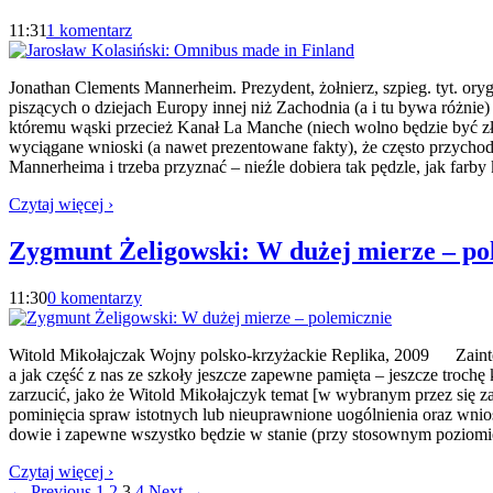
11:31
1 komentarz
Jonathan Clements Mannerheim. Prezydent, żołnierz, szpieg. tyt. 
piszących o dziejach Europy innej niż Zachodnia (a i tu bywa różn
któremu wąski przecież Kanał La Manche (niech wolno będzie być zło
wyciągane wnioski (a nawet prezentowane fakty), że często przycho
Mannerheima i trzeba przyznać – nieźle dobiera tak pędzle, jak farb
Czytaj więcej ›
Zygmunt Żeligowski: W dużej mierze – po
11:30
0 komentarzy
Witold Mikołajczak Wojny polsko-krzyżackie Replika, 2009 Zainter
a jak część z nas ze szkoły jeszcze zapewne pamięta – jeszcze trochę
zarzucić, jako że Witold Mikołajczyk temat [w wybranym przez się zakr
pominięcia spraw istotnych lub nieuprawnione uogólnienia oraz wni
dowie i zapewne wszystko będzie w stanie (przy stosownym poziom
Czytaj więcej ›
← Previous
1
2
3
4
Next →