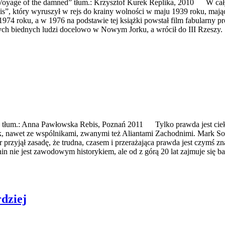
Voyage of the damned” tłum.: Krzysztof Kurek Replika, 2010 W cały
 Louis”, który wyruszył w rejs do krainy wolności w maju 1939 roku, ma
74 roku, a w 1976 na podstawie tej książki powstał film fabularny pro
ych biednych ludzi docelowo w Nowym Jorku, a wrócił do III Rzeszy. S
nie. tłum.: Anna Pawłowska Rebis, Poznań 2011 Tylko prawda jest ci
wiek, nawet ze wspólnikami, zwanymi też Aliantami Zachodnimi. Mark S
przyjął zasadę, że trudna, czasem i przerażająca prawda jest czymś z
nie jest zawodowym historykiem, ale od z górą 20 lat zajmuje się bad
rdziej