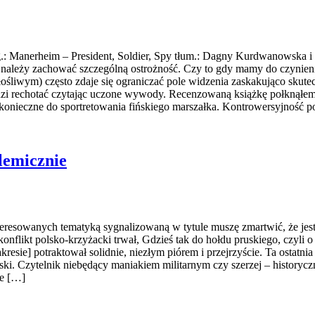
oryg.: Manerheim – President, Soldier, Spy tłum.: Dagny Kurdwanows
ie) należy zachować szczególną ostrożność. Czy to gdy mamy do czynie
śliwym) często zdaje się ograniczać pole widzenia zaskakująco skutecz
dzi rechotać czytając uczone wywody. Recenzowaną książkę połknąłem 
y konieczne do sportretowania fińskiego marszałka. Kontrowersyjność po
lemicznie
esowanych tematyką sygnalizowaną w tytule muszę zmartwić, że jest o
 konflikt polsko-krzyżacki trwał, Gdzieś tak do hołdu pruskiego, czyli
esie] potraktował solidnie, niezłym piórem i przejrzyście. Ta ostatnia
oski. Czytelnik niebędący maniakiem militarnym czy szerzej – histor
ie […]