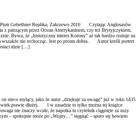
ka i Piotr Gebethner Replika, Zakrzewo 2010 Czytając Anglosasów
nia z patrzącym przez Ocean Amerykaninem, czy też Brytyjczykiem,
nie. Bywa, że „historyczny interes Korony” aż tak bardzo rzutuje na
wszakże nie rechocząc. Jest po prostu dobra. Autor kreśli portret
staci idzie […]
n nieco mylący, jako że autor „dziękuje za uwagę” już w roku 1435
 o wiek prawie dłużej. I w zasadzie to tylko można tej książce
 uwaga nie znaczy wcale, że napotka tu czytelnik ciągnięte za uszy
ycznym – spokojnie może po „Wojny…” sięgnąć – sporo się bowiem