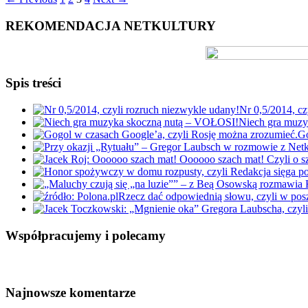
REKOMENDACJA NETKULTURY
Spis treści
Nr 0,5/2014, cz
Niech gra muz
Go
Rzecz dać odpowiednią słowu, czyli w po
Współpracujemy i polecamy
Najnowsze komentarze