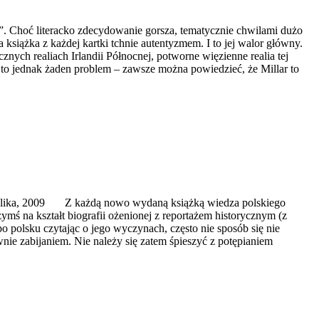
. Choć literacko zdecydowanie gorsza, tematycznie chwilami dużo
a książka z każdej kartki tchnie autentyzmem. I to jej walor główny.
ch realiach Irlandii Północnej, potworne więzienne realia tej
 to jednak żaden problem – zawsze można powiedzieć, że Millar to
o Replika, 2009 Z każdą nowo wydaną książką wiedza polskiego
ymś na kształt biografii ożenionej z reportażem historycznym (z
 polsku czytając o jego wyczynach, często nie sposób się nie
wnie zabijaniem. Nie należy się zatem śpieszyć z potępianiem