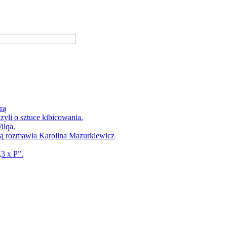
rą
yli o sztuce kibicowania.
ilqa.
ką rozmawia Karolina Mazurkiewicz
3 x P”.