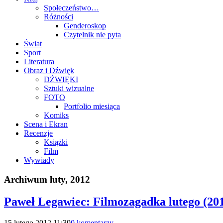
Społeczeństwo…
Różności
Genderoskop
Czytelnik nie pyta
Świat
Sport
Literatura
Obraz i Dźwięk
DŹWIĘKI
Sztuki wizualne
FOTO
Portfolio miesiąca
Komiks
Scena i Ekran
Recenzje
Książki
Film
Wywiady
Archiwum
luty, 2012
Paweł Legawiec: Filmozagadka lutego (20
15 lutego 2012 11:39
0 komentarzy