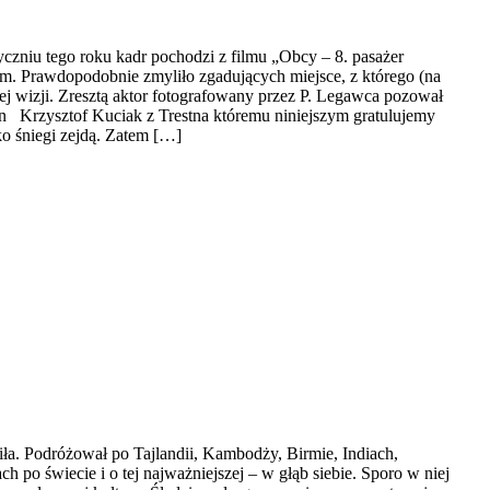
zniu tego roku kadr pochodzi z filmu „Obcy – 8. pasażer
em. Prawdopodobnie zmyliło zgadujących miejsce, z którego (na
j wizji. Zresztą aktor fotografowany przez P. Legawca pozował
pan Krzysztof Kuciak z Trestna któremu niniejszym gratulujemy
ko śniegi zejdą. Zatem […]
a. Podróżował po Tajlandii, Kambodży, Birmie, Indiach,
h po świecie i o tej najważniejszej – w głąb siebie. Sporo w niej