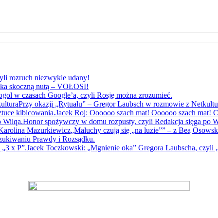
yli rozruch niezwykle udany!
yka skoczną nutą – VOŁOSI!
gol w czasach Google’a, czyli Rosję można zrozumieć.
Przy okazji „Rytuału” – Gregor Laubsch w rozmowie z Netkultu
Jacek Roj: Oooooo szach mat! Oooooo szach mat! Cz
Honor spożywczy w domu rozpusty, czyli Redakcja sięga po W
„Maluchy czują się „na luzie”” – z Beą Osows
szukiwaniu Prawdy i Rozsądku.
Jacek Toczkowski: „Mgnienie oka” Gregora Laubscha, czyli „