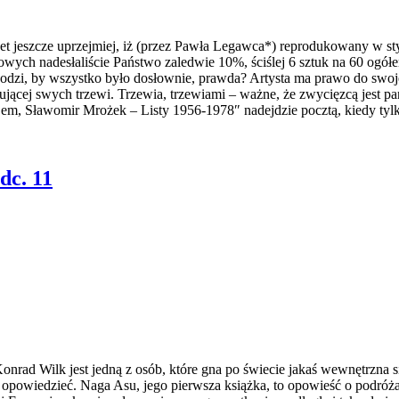
 jeszcze uprzejmiej, iż (przez Pawła Legawca*) reprodukowany w styc
wych nadesłaliście Państwo zaledwie 10%, ściślej 6 sztuk na 60 ogół
odzi, by wszystko było dosłownie, prawda? Artysta ma prawo do swoje
ującej swych trzewi. Trzewia, trzewiami – ważne, że zwycięzcą jest 
Lem, Sławomir Mrożek – Listy 1956-1978″ nadejdzie pocztą, kiedy tyl
dc. 11
Wilk jest jedną z osób, które gna po świecie jakaś wewnętrzna sił
m opowiedzieć. Naga Asu, jego pierwsza książka, to opowieść o podróżac