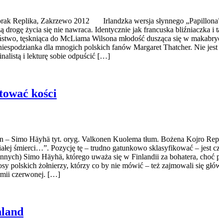
worak Replika, Zakrzewo 2012 Irlandzka wersja słynnego „Papillona”
ą drogę życia się nie nawraca. Identycznie jak francuska bliźniaczka i t
two, tęskniąca do McLiama Wilsona młodość dusząca się w makabryczny
niespodzianka dla mnogich polskich fanów Margaret Thatcher. Nie jest
nalistą i lekturę sobie odpuścić […]
tować kości
i wojen – Simo Häyhä tyt. oryg. Valkonen Kuolema tłum. Bożena Kojr
iałej śmierci…”. Pozycję tę – trudno gatunkowo sklasyfikować – jest cz
nnych) Simo Häyhä, którego uważa się w Finlandii za bohatera, choć po
sy polskich żołnierzy, którzy co by nie mówić – też zajmowali się głó
armii czerwonej. […]
nland