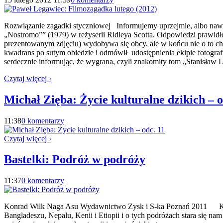
Rozwiązanie zagadki styczniowej Informujemy uprzejmie, albo nawet
„Nostromo”” (1979) w reżyserii Ridleya Scotta. Odpowiedzi prawidło
prezentowanym zdjęciu) wydobywa się obcy, ale w końcu nie o to ch
kwadrans po sutym obiedzie i odmówił udostępnienia ekipie fotograf
serdecznie informując, że wygrana, czyli znakomity tom „Stanisław 
Czytaj więcej ›
Michał Zięba: Życie kulturalne dzikich – o
11:38
0 komentarzy
Czytaj więcej ›
Bastelki: Podróż w podróży
11:37
0 komentarzy
Konrad Wilk Naga Asu Wydawnictwo Zysk i S-ka Poznań 2011 Konrad 
Bangladeszu, Nepalu, Kenii i Etiopii i o tych podróżach stara się na