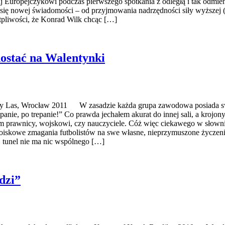
aj Europejczykowi podczas pierwszego spotkania z odległą i tak odmi
się nowej świadomości – od przyjmowania nadrzędności siły wyższej (a
pliwości, że Konrad Wilk chcąc […]
dostać na Walentynki
wy Las, Wrocław 2011 W zasadzie każda grupa zawodowa posiada sw
anie, po trepanie!” Co prawda jechałem akurat do innej sali, a krojony
m prawnicy, wojskowi, czy nauczyciele. Cóż więc ciekawego w słown
oiskowe zmagania futbolistów na swe własne, nieprzymuszone życzenie 
, tunel nie ma nic wspólnego […]
dzi”