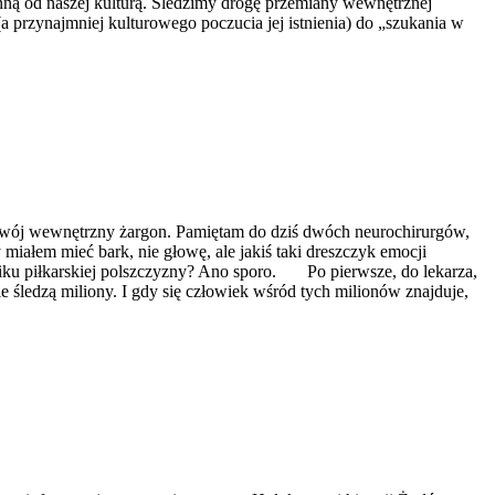
enną od naszej kulturą. Śledzimy drogę przemiany wewnętrznej
 przynajmniej kulturowego poczucia jej istnienia) do „szukania w
ój wewnętrzny żargon. Pamiętam do dziś dwóch neurochirurgów,
 miałem mieć bark, nie głowę, ale jakiś taki dreszczyk emocji
iku piłkarskiej polszczyzny? Ano sporo. Po pierwsze, do lekarza,
śledzą miliony. I gdy się człowiek wśród tych milionów znajduje,