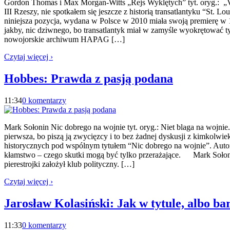
Gordon Thomas i Max Morgan-Witts „Rejs Wyklętych” tyt. oryg.: „
III Rzeszy, nie spotkałem się jeszcze z historią transatlantyku “St.
niniejsza pozycja, wydana w Polsce w 2010 miała swoją premierę w 19
jakby, nic dziwnego, bo transatlantyk miał w zamyśle wyokrętować t
nowojorskie archiwum HAPAG […]
Czytaj więcej ›
Hobbes: Prawda z pasją podana
11:34
0 komentarzy
Mark Sołonin Nic dobrego na wojnie tyt. oryg.: Niet blaga na woj
pierwsza, bo piszą ją zwycięzcy i to bez żadnej dyskusji z kimkol
historycznych pod wspólnym tytułem “Nic dobrego na wojnie”. Autor 
kłamstwo – czego skutki mogą być tylko przerażające. Mark Sołonin 
pierestrojki założył klub polityczny. […]
Czytaj więcej ›
Jarosław Kolasiński: Jak w tytule, albo ba
11:33
0 komentarzy