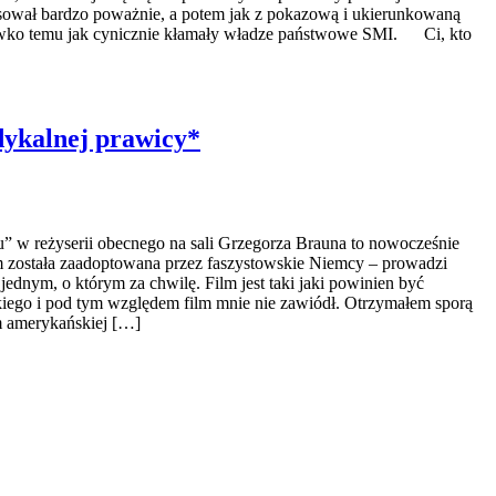
łosował bardzo poważnie, a potem jak z pokazową i ukierunkowaną
zeciwko temu jak cynicznie kłamały władze państwowe SMI. Ci, kto
dykalnej prawicy*
” w reżyserii obecnego na sali Grzegorza Brauna to nowocześnie
em została zaadoptowana przez faszystowskie Niemcy – prowadzi
nym, o którym za chwilę. Film jest taki jaki powinien być
kiego i pod tym względem film mnie nie zawiódł. Otrzymałem sporą
em amerykańskiej […]