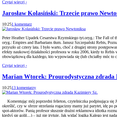
Czytaj więcej ›
Jarosław Kolasiński: Trzecie prawo Newto
10:25
1 komentarz
Peter Heather Upadek Cesarstwa Rzymskiego tyt.oryg.: The Fall of t
oryg.: Empires and Barbarians tłum. Janusz Szczepański Rebis, Poz
przyszło aż cztery lata. I było warto, choć z drugiej strony postępo
efekty naukowej działalności profesora w roku 2006, kiedy to Rebis 
obowiązkową dla każdego, kto wypowiada się (lub chciałby móc to 
Czytaj więcej ›
Marian Wtorek: Prourodystyczna zdrada 
10:25
13 komentarzy
Komentując mój poprzedni felieton, czytelniczka podpisująca się Jol
określić, czy w sferze strzelania rogacizny mamy już parytet, idę po 
spot-aktorów. Panią profesor słusznie drażni reklamowa idiotka roz
kiedyś się golił…) – już nie irytuje. Jak widać logika Kalego jest 