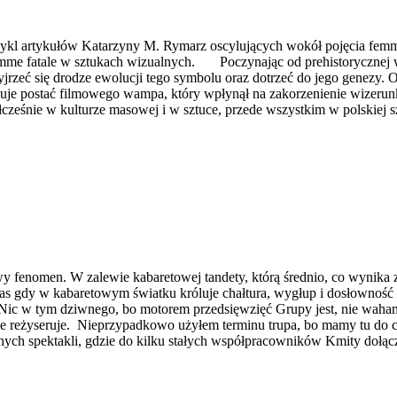
l artykułów Katarzyny M. Rymarz oscylujących wokół pojęcia femme 
mme fatale w sztukach wizualnych. Poczynając od prehistorycznej wi
jrzeć się drodze ewolucji tego symbolu oraz dotrzeć do jego genezy. O
uje postać filmowego wampa, który wpłynął na zakorzenienie wizerunk
cześnie w kulturze masowej i w sztuce, przede wszystkim w polskiej s
enomen. W zalewie kabaretowej tandety, którą średnio, co wynika z
zas gdy w kabaretowym światku króluje chałtura, wygłup i dosłowność 
Nic w tym dziwnego, bo motorem przedsięwzięć Grupy jest, nie waham 
e reżyseruje. Nieprzypadkowo użyłem terminu trupa, bo mamy tu do czy
ych spektakli, gdzie do kilku stałych współpracowników Kmity dołącza