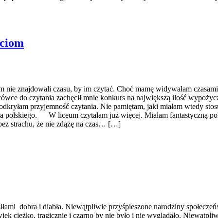
eciom
nie znajdowali czasu, by im czytać. Choć mamę widywałam czasami 
e do czytania zachęcił mnie konkurs na największą ilość wypożyczo
odkryłam przyjemność czytania. Nie pamiętam, jaki miałam wtedy stos
zyka polskiego. W liceum czytałam już więcej. Miałam fantastyczną po
bez strachu, że nie zdążę na czas… […]
łami dobra i diabła. Niewątpliwie przyśpieszone narodziny społeczeńs
k ciężko, tragicznie i czarno by nie było i nie wyglądało. Niewątpliw