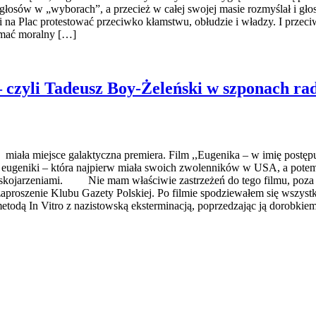
 głosów w „wyborach”, a przecież w całej swojej masie rozmyślał i g
li na Plac protestować przeciwko kłamstwu, obłudzie i władzy. I pr
łamać moralny […]
– czyli Tadeusz Boy-Żeleński w szponach ra
iała miejsce galaktyczna premiera. Film ,,Eugenika – w imię postępu
ii eugeniki – która najpierw miała swoich zwolenników w USA, a pot
skojarzeniami. Nie mam właściwie zastrzeżeń do tego filmu, poza jed
zaproszenie Klubu Gazety Polskiej. Po filmie spodziewałem się wszyst
etodą In Vitro z nazistowską eksterminacją, poprzedzając ją dorobki