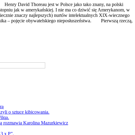
Henry David Thoreau jest w Polsce jako tako znany, na polski
m stopniu jak w amerykańskiej. I nie ma co dziwić się Amerykanom, w
niecznie znaczy najlepszych) nurtów intelektualnych XIX-wiecznego
ownika – pojęcie obywatelskiego nieposłuszeństwa. Pierwszą rzeczą,
rą
yli o sztuce kibicowania.
ilqa.
ką rozmawia Karolina Mazurkiewicz
3 x P”.