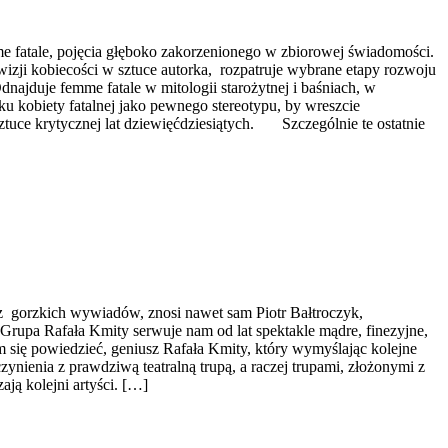
fatale, pojęcia głęboko zakorzenionego w zbiorowej świadomości.
zji kobiecości w sztuce autorka, rozpatruje wybrane etapy rozwoju
dnajduje femme fatale w mitologii starożytnej i baśniach, w
u kobiety fatalnej jako pewnego stereotypu, by wreszcie
ztuce krytycznej lat dziewięćdziesiątych. Szczególnie te ostatnie
 gorzkich wywiadów, znosi nawet sam Piotr Bałtroczyk,
Grupa Rafała Kmity serwuje nam od lat spektakle mądre, finezyjne,
się powiedzieć, geniusz Rafała Kmity, który wymyślając kolejne
nienia z prawdziwą teatralną trupą, a raczej trupami, złożonymi z
ją kolejni artyści. […]