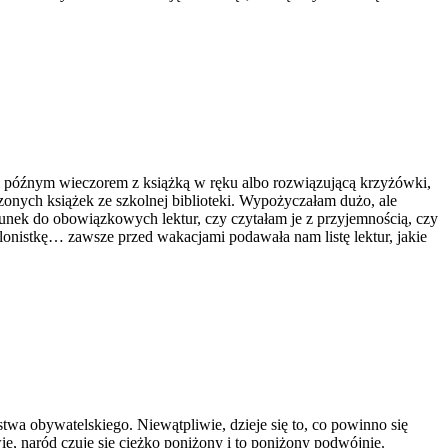
późnym wieczorem z książką w ręku albo rozwiązującą krzyżówki,
nych książek ze szkolnej biblioteki. Wypożyczałam dużo, ale
unek do obowiązkowych lektur, czy czytałam je z przyjemnością, czy
lonistkę… zawsze przed wakacjami podawała nam listę lektur, jakie
twa obywatelskiego. Niewątpliwie, dzieje się to, co powinno się
ie, naród czuje się ciężko poniżony i to poniżony podwójnie.