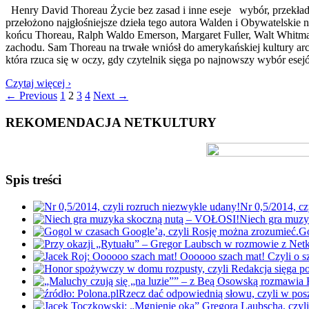
Henry David Thoreau Życie bez zasad i inne eseje wybór, przekła
przełożono najgłośniejsze dzieła tego autora Walden i Obywatelskie 
końcu Thoreau, Ralph Waldo Emerson, Margaret Fuller, Walt Whitman 
zachodu. Sam Thoreau na trwałe wniósł do amerykańskiej kultury ar
która rzuca się w oczy, gdy czytelnik sięga po najnowszy wybór ese
Czytaj więcej ›
← Previous
1
2
3
4
Next →
REKOMENDACJA NETKULTURY
Spis treści
Nr 0,5/2014, cz
Niech gra muz
Go
Rzecz dać odpowiednią słowu, czyli w po