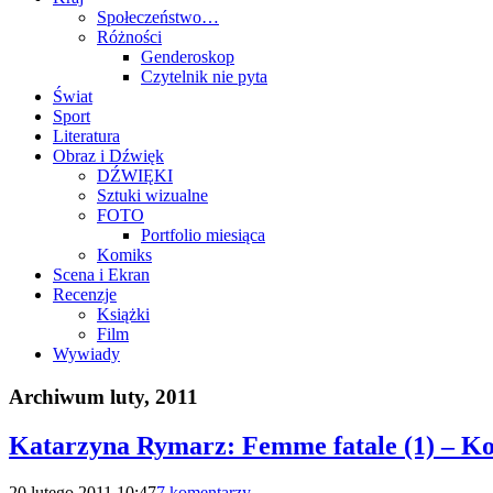
Społeczeństwo…
Różności
Genderoskop
Czytelnik nie pyta
Świat
Sport
Literatura
Obraz i Dźwięk
DŹWIĘKI
Sztuki wizualne
FOTO
Portfolio miesiąca
Komiks
Scena i Ekran
Recenzje
Książki
Film
Wywiady
Archiwum
luty, 2011
Katarzyna Rymarz: Femme fatale (1) – Ko
20 lutego 2011 10:47
7 komentarzy