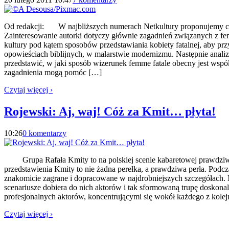
Od redakcji: W najbliższych numerach Netkultury proponujemy cyk
Zainteresowanie autorki dotyczy głównie zagadnień związanych z fe
kultury pod kątem sposobów przedstawiania kobiety fatalnej, aby przy
opowieściach biblijnych, w malarstwie modernizmu. Następnie analiz
przedstawić, w jaki sposób wizerunek femme fatale obecny jest współ
zagadnienia mogą pomóc […]
Czytaj więcej ›
Rojewski: Aj, waj! Cóż za Kmit… płyta!
10:26
0 komentarzy
Grupa Rafała Kmity to na polskiej scenie kabaretowej prawdziwy f
przedstawienia Kmity to nie żadna perełka, a prawdziwa perła. Podc
znakomicie zagrane i dopracowane w najdrobniejszych szczegółach. 
scenariusze dobiera do nich aktorów i tak sformowaną trupę doskonal
profesjonalnych aktorów, koncentrującymi się wokół każdego z kolejn
Czytaj więcej ›