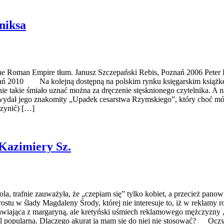
niksa
he Roman Empire tłum. Janusz Szczepański Rebis, Poznań 2006 Peter He
nań 2010 Na kolejną dostępną na polskim rynku księgarskim książkę 
wanie takie śmiało uznać można za dręczenie stęsknionego czytelnika. 
wydał jego znakomity „Upadek cesarstwa Rzymskiego”, który choć mógł 
czynić) […]
Kazimiery Sz.
a, trafnie zauważyła, że „czepiam się” tylko kobiet, a przecież panowi
prostu w ślady Magdaleny Środy, której nie interesuje to, iż w reklamy 
mawiająca z margaryną, ale kretyński uśmiech reklamowego mężczyzny 
nadal popularna. Dlaczego akurat ja mam się do niej nie stosować? Oczy