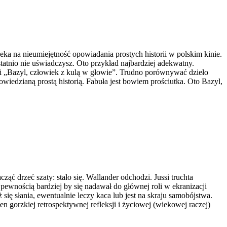
 na nieumiejętność opowiadania prostych historii w polskim kinie.
ii ostatnio nie uświadczysz. Oto przykład najbardziej adekwatny.
sji „Bazyl, człowiek z kulą w głowie”. Trudno porównywać dzieło
wiedzianą prostą historią. Fabuła jest bowiem prościutka. Oto Bazyl,
 drzeć szaty: stało się. Wallander odchodzi. Jussi truchta
ewnością bardziej by się nadawał do głównej roli w ekranizacji
się słania, ewentualnie leczy kaca lub jest na skraju samobójstwa.
en gorzkiej retrospektywnej refleksji i życiowej (wiekowej raczej)