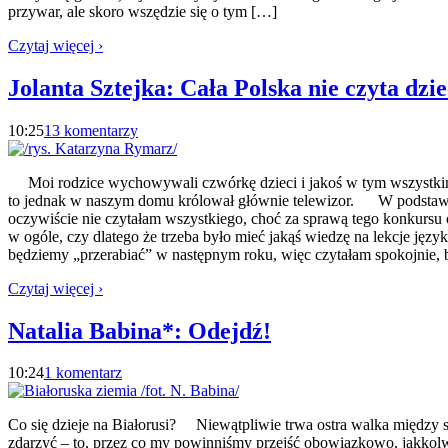
przywar, ale skoro wszędzie się o tym […]
Czytaj więcej ›
Jolanta Sztejka: Cała Polska nie czyta dzi
10:25
13 komentarzy
Moi rodzice wychowywali czwórkę dzieci i jakoś w tym wszystkim 
to jednak w naszym domu królował głównie telewizor. W podstawówc
oczywiście nie czytałam wszystkiego, choć za sprawą tego konkursu 
w ogóle, czy dlatego że trzeba było mieć jakąś wiedzę na lekcje ję
będziemy „przerabiać” w następnym roku, więc czytałam spokojnie, 
Czytaj więcej ›
Natalia Babina*: Odejdź!
10:24
1 komentarz
Co się dzieje na Białorusi? Niewątpliwie trwa ostra walka między si
zdarzyć – to, przez co my powinniśmy przejść obowiązkowo, jakkolwie