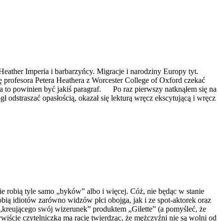
ather Imperia i barbarzyńcy. Migracje i narodziny Europy tyt.
profesora Petera Heathera z Worcester College of Oxford czekać
A na to powinien być jakiś paragraf. Po raz pierwszy natknąłem się na
odstraszać opasłością, okazał się lekturą wręcz ekscytującą i wręcz
e robią tyle samo „byków” albo i więcej. Cóż, nie będąc w stanie
robią idiotów zarówno widzów płci obojga, jak i ze spot-aktorek oraz
„kreującego swój wizerunek” produktem „Gilette” (a pomyśleć, że
wiście czytelniczka ma rację twierdząc, że mężczyźni nie są wolni od