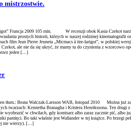
o mistrzostwie.
rigot” Francja 2009 105 min. W recenzji obok Kasia Czekot narzeka
wiadania prostych historii, których w naszej rodzimej kinematograf
h film Jean Pierre Jeuneta „Micmacs à tire-larigot”, w polskiej wer
Czekot, ale nie da się ukryć, że mamy tu do czynienia z wzorcowo opo
przez jeden […]
er
en tłum.: Beata Walczak-Larsson WAB, listopad 2010 Można już zacząć
ch twarzach: Kennetha Branagha i Kristera Henrikssona. Ten drugi z p
e wyobrazić w chwilach, gdy komisarz albo zaraz zacznie pić, albo już 
i pamięci. Bo taki właśnie jest Wallander w tej książce. Po brzegi peł
ej nie wierzy). […]