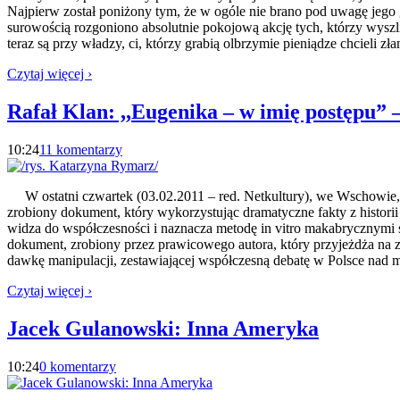
Najpierw został poniżony tym, że w ogóle nie brano pod uwagę jego
surowością rozgoniono absolutnie pokojową akcję tych, którzy wysz
teraz są przy władzy, ci, którzy grabią olbrzymie pieniądze chcieli z
Czytaj więcej ›
Rafał Klan: ,,Eugenika – w imię postępu” 
10:24
11 komentarzy
W ostatni czwartek (03.02.2011 – red. Netkultury), we Wschowie, m
zrobiony dokument, który wykorzystując dramatyczne fakty z histor
widza do współczesności i naznacza metodę in vitro makabrycznymi 
dokument, zrobiony przez prawicowego autora, który przyjeżdża na 
dawkę manipulacji, zestawiającej współczesną debatę w Polsce nad m
Czytaj więcej ›
Jacek Gulanowski: Inna Ameryka
10:24
0 komentarzy