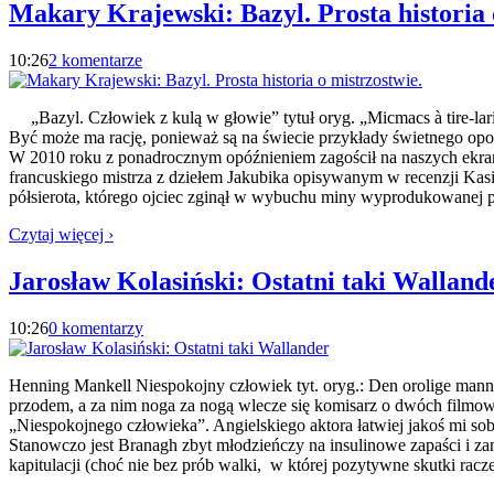
Makary Krajewski: Bazyl. Prosta historia 
10:26
2 komentarze
„Bazyl. Człowiek z kulą w głowie” tytuł oryg. „Micmacs à tire-la
Być może ma rację, ponieważ są na świecie przykłady świetnego opo
W 2010 roku z ponadrocznym opóźnieniem zagościł na naszych ekranac
francuskiego mistrza z dziełem Jakubika opisywanym w recenzji Kasi 
półsierota, którego ojciec zginął w wybuchu miny wyprodukowanej 
Czytaj więcej ›
Jarosław Kolasiński: Ostatni taki Walland
10:26
0 komentarzy
Henning Mankell Niespokojny człowiek tyt. oryg.: Den orolige mann
przodem, a za nim noga za nogą wlecze się komisarz o dwóch filmowy
„Niespokojnego człowieka”. Angielskiego aktora łatwiej jakoś mi sobi
Stanowczo jest Branagh zbyt młodzieńczy na insulinowe zapaści i zanik
kapitulacji (choć nie bez prób walki, w której pozytywne skutki racz