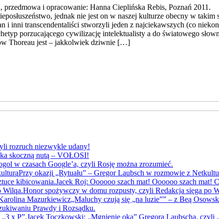
d, przedmowa i opracowanie: Hanna Cieplińska Rebis, Poznań 2011. 
nieposłuszeństwo, jednak nie jest on w naszej kulturze obecny w taki
i inni transcendentaliści stworzyli jeden z najciekawszych (co nieko
chetyp porzucającego cywilizację intelektualisty a do światowego sł
jów Thoreau jest – jakkolwiek dziwnie […]
yli rozruch niezwykle udany!
yka skoczną nutą – VOŁOSI!
gol w czasach Google’a, czyli Rosję można zrozumieć.
Przy okazji „Rytuału” – Gregor Laubsch w rozmowie z Netkultu
Jacek Roj: Oooooo szach mat! Oooooo szach mat! Cz
Honor spożywczy w domu rozpusty, czyli Redakcja sięga po W
„Maluchy czują się „na luzie”” – z Beą Osows
szukiwaniu Prawdy i Rozsądku.
Jacek Toczkowski: „Mgnienie oka” Gregora Laubscha, czyli „