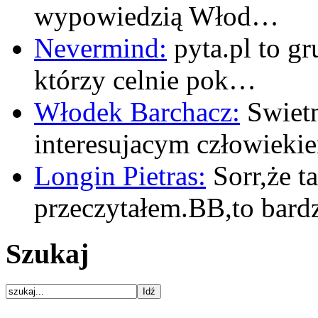
wypowiedzią Włod…
Nevermind:
pyta.pl to gr
którzy celnie pok…
Włodek Barchacz:
Swietn
interesujacym człowiek
Longin Pietras:
Sorr,że t
przeczytałem.BB,to bar
Szukaj