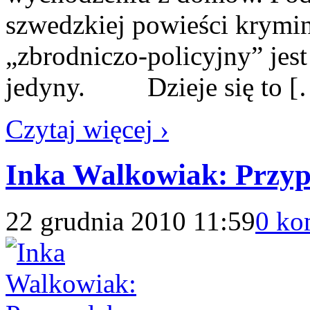
szwedzkiej powieści krymin
„zbrodniczo-policyjny” jes
jedyny. Dzieje się to [
Czytaj więcej ›
Inka Walkowiak: Przyp
22 grudnia 2010 11:59
0 ko