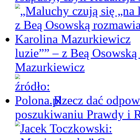
luzie”” – z Beą Osowską
Mazurkiewicz
Rzecz dać odpowi
poszukiwaniu Prawdy i 