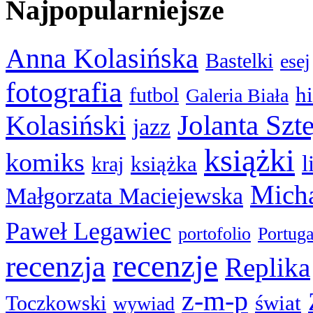
Najpopularniejsze
Anna Kolasińska
Bastelki
esej
fotografia
hi
futbol
Galeria Biała
Kolasiński
Jolanta Szt
jazz
książki
komiks
l
książka
kraj
Micha
Małgorzata Maciejewska
Paweł Legawiec
portofolio
Portuga
recenzje
recenzja
Replika
z-m-p
świat
Toczkowski
wywiad