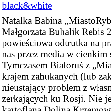
Natalka Babina „MiastoRyb”
Małgorzata Buhalik Reb
powieściowa odtrutka na p
nas przez media w cienkim
Tymczasem Białoruś z „Mias
krajem zahukanych (lub za
nieustający problem z własn
zerkających ku Rosji. Nie je
kartoflana Dolina Krzemowa