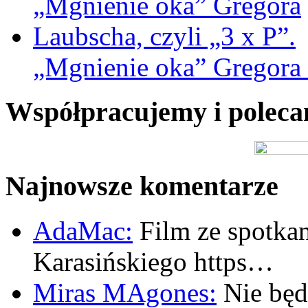
„Mgnienie oka” Gregora L
Współpracujemy i polec
Najnowsze komentarze
AdaMac:
Film ze spotkan
Karasińskiego https…
Miras MAgones:
Nie będę