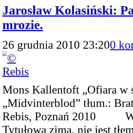
Jarosław Kolasiński: P
mrozie.
26 grudnia 2010 23:20
0 ko
Mons Kallentoft „Ofiara w 
„Midvinterblod” tłum.: Bra
Rebis, Poznań 2010 Wiej
Tytułowa zima, nie jest tłem