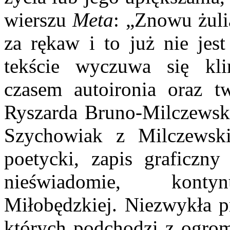
wierszu
Meta
: „Znowu żuli
za rękaw i to już nie jes
tekście wyczuwa się kli
czasem autoironia oraz 
Ryszarda Bruno-Milczewski
Szychowiak z Milczewsk
poetycki, zapis graficzn
nieświadomie, kontyn
Miłobędzkiej. Niezwykła pr
których podchodzi z ogro