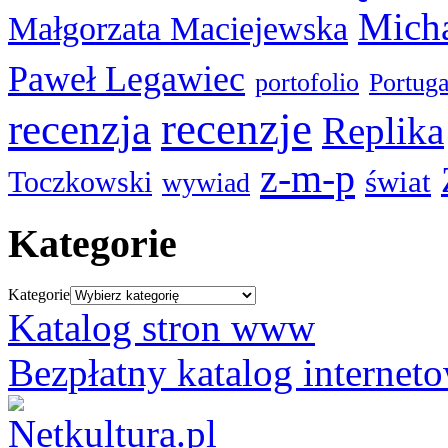
Micha
Małgorzata Maciejewska
Paweł Legawiec
portofolio
Portuga
recenzje
recenzja
Replika
z-m-p
świat
Toczkowski
wywiad
Kategorie
Kategorie
Katalog stron www
Bezpłatny katalog internet