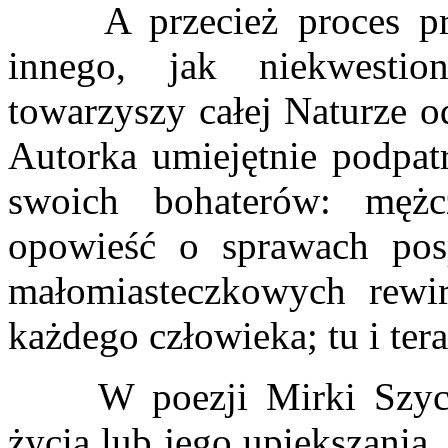
A przecież proces przem
innego, jak niekwesti
towarzyszy całej Naturze o
Autorka umiejętnie podpat
swoich bohaterów: mężc
opowieść o sprawach pos
małomiasteczkowych rewi
każdego człowieka; tu i ter
W poezji Mirki Szychow
życia lub jego upiększani