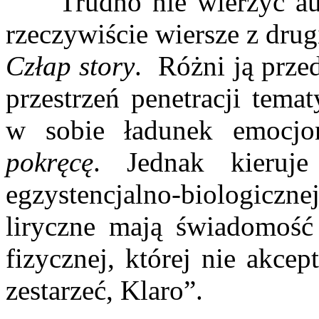
Trudno nie wierzyć au
rzeczywiście wiersze z drugi
Człap story
. Różni ją prze
przestrzeń penetracji temat
w sobie ładunek emocjon
pokręcę
. Jednak kieruj
egzystencjalno-biologiczne
liryczne mają świadomość 
fizycznej, której nie akce
zestarzeć, Klaro”.