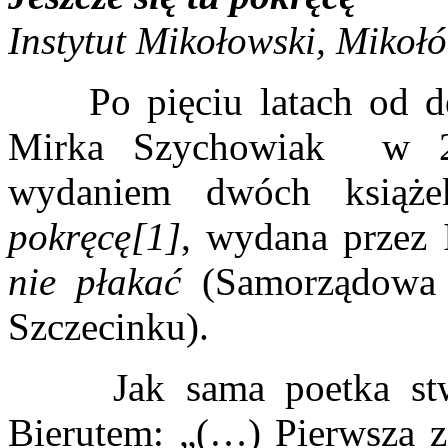
Instytut Mikołowski, Mikoł
Po pięciu latach od de
Mirka Szychowiak w 20
wydaniem dwóch książe
pokręcę[1]
, wydana przez 
nie płakać
(Samorządowa 
Szczecinku).
Jak sama poetka stwi
Bierutem: „(…) Pierwsza z