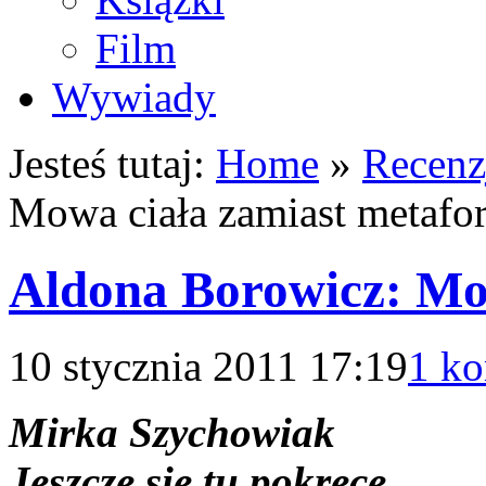
Film
Wywiady
Jesteś tutaj:
Home
»
Recenz
Mowa ciała zamiast metafo
Aldona Borowicz: Mo
10 stycznia 2011 17:19
1 ko
Mirka Szychowiak
Jeszcze się tu pokręcę