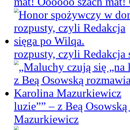
mat! Oooooo szach mat! C
rozpusty, czyli Redakcja 
luzie”” – z Beą Osowską
Mazurkiewicz