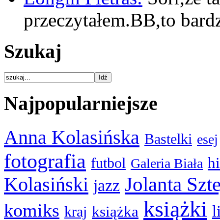
przeczytałem.BB,to bar
Szukaj
Najpopularniejsze
Anna Kolasińska
Bastelki
esej
fotografia
hi
futbol
Galeria Biała
Kolasiński
Jolanta Szt
jazz
książki
komiks
l
książka
kraj