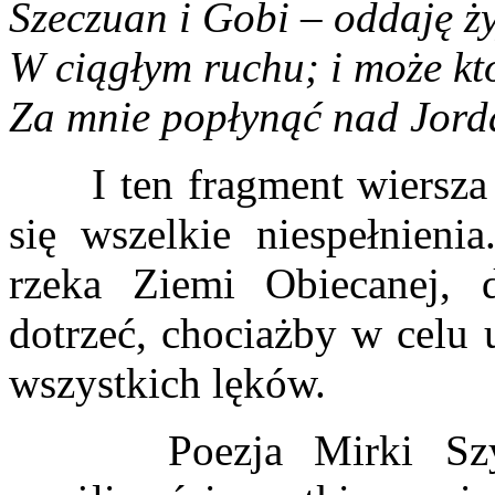
Szeczuan i Gobi – oddaję ż
W ciągłym ruchu; i może kt
Za mnie popłynąć nad Jord
I ten fragment wiersza j
się wszelkie niespełnienia
rzeka Ziemi Obiecanej, 
dotrzeć, chociażby w celu 
wszystkich lęków.
Poezja Mirki Szycho