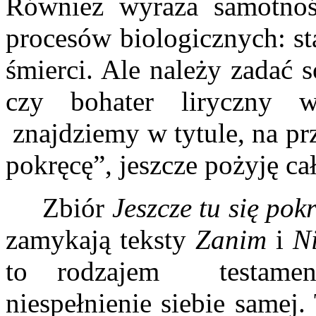
Również wyraża samotność
procesów biologicznych: sta
śmierci. Ale należy zadać s
czy bohater liryczny
znajdziemy w tytule, na pr
pokręcę”, jeszcze pożyję ca
Zbiór
Jeszcze tu
się pok
zamykają teksty
Zanim
i
Ni
to rodzajem testamen
niespełnienie siebie samej