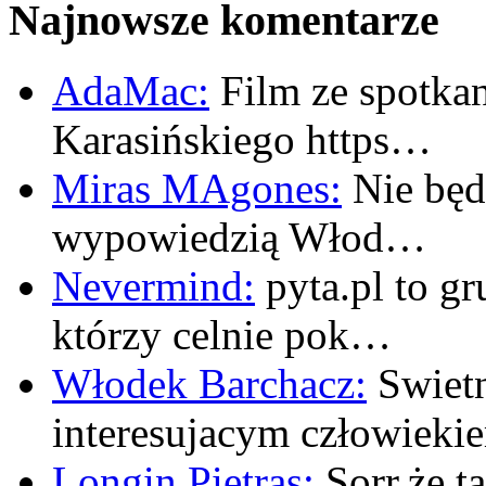
Najnowsze komentarze
AdaMac:
Film ze spotkan
Karasińskiego https…
Miras MAgones:
Nie będę
wypowiedzią Włod…
Nevermind:
pyta.pl to gr
którzy celnie pok…
Włodek Barchacz:
Swietn
interesujacym człowiek
Longin Pietras:
Sorr,że t