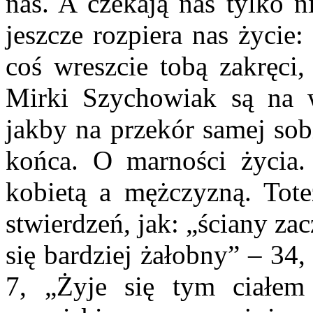
nas. A czekają nas tylko n
jeszcze rozpiera nas życie
coś wreszcie tobą zakręci
Mirki Szychowiak są na w
jakby na przekór samej sob
końca. O marności życia.
kobietą a mężczyzną. Tote
stwierdzeń, jak: „ściany za
się bardziej żałobny” – 34
7, „Żyje się tym ciałe