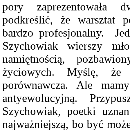
pory zaprezentowała d
podkreślić, że warsztat p
bardzo profesjonalny. Je
Szychowiak wierszy mł
namiętnością, pozbawio
życiowych. Myślę, że
porównawcza. Ale mam
antyewolucyjną. Przypusz
Szychowiak, poetki uznane
najważniejszą, bo być moż