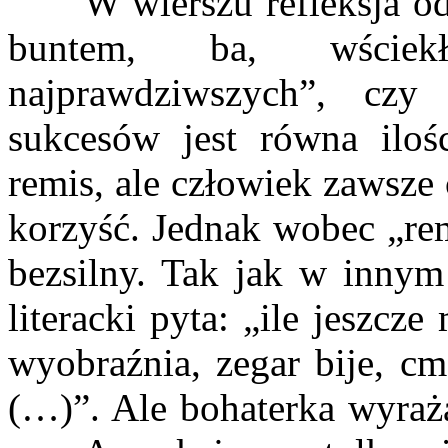
W wierszu refleksja odno
buntem, ba, wściek
najprawdziwszych”, czy
sukcesów jest równa ilo
remis, ale człowiek zawsze
korzyść. Jednak wobec „rem
bezsilny. Tak jak w inny
literacki pyta: „ile jeszcz
wyobraźnia, zegar bije, cm
(…)”. Ale bohaterka wyraż