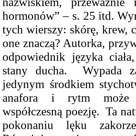
nazwiskiem, przeważnie
hormonów” – s. 25 itd. Wy
tych wierszy: skórę, krew, c
one znaczą? Autorka, przyw
odpowiednik języka ciała
stany ducha. Wypada zaz
jedynym środkiem stychot
anafora i rytm może 
współczesną poezję. Ta na
pokonaniu lęku zakorz