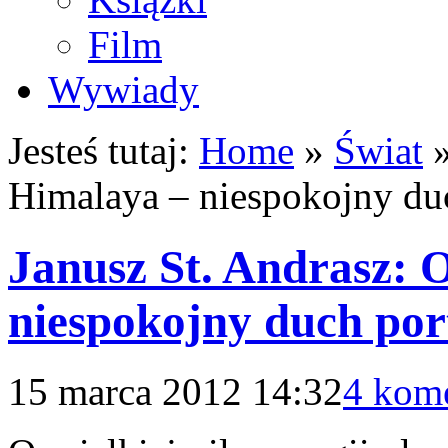
Film
Wywiady
Jesteś tutaj:
Home
»
Świat
Himalaya – niespokojny duc
Janusz St. Andrasz: 
niespokojny duch port
15 marca 2012 14:32
4 kom