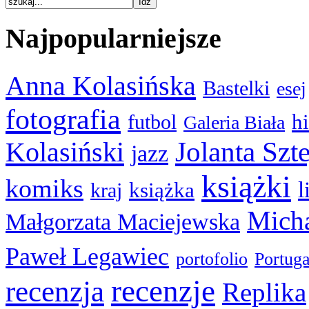
Najpopularniejsze
Anna Kolasińska
Bastelki
esej
fotografia
hi
futbol
Galeria Biała
Kolasiński
Jolanta Szt
jazz
książki
komiks
l
książka
kraj
Micha
Małgorzata Maciejewska
Paweł Legawiec
portofolio
Portuga
recenzje
recenzja
Replika