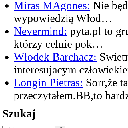
Miras MAgones:
Nie będę
wypowiedzią Włod…
Nevermind:
pyta.pl to gr
którzy celnie pok…
Włodek Barchacz:
Swietn
interesujacym człowiek
Longin Pietras:
Sorr,że t
przeczytałem.BB,to bar
Szukaj