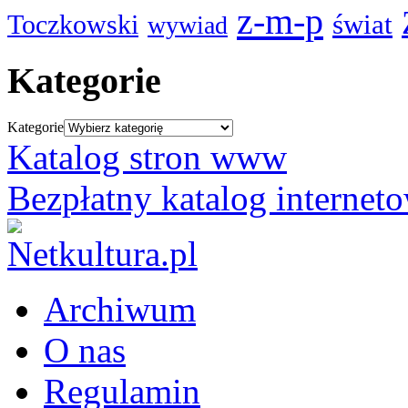
z-m-p
świat
Toczkowski
wywiad
Kategorie
Kategorie
Katalog stron www
Bezpłatny katalog internet
Archiwum
O nas
Regulamin