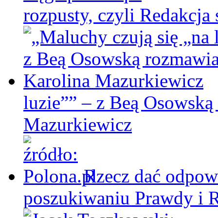
rozpusty, czyli Redakcja 
luzie”” – z Beą Osowską
Mazurkiewicz
Rzecz dać odpowi
poszukiwaniu Prawdy i 