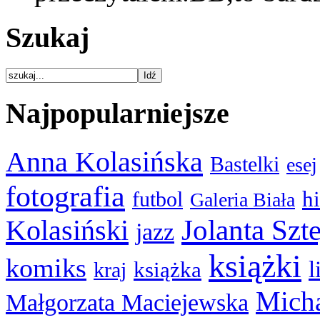
Szukaj
Najpopularniejsze
Anna Kolasińska
Bastelki
esej
fotografia
hi
futbol
Galeria Biała
Kolasiński
Jolanta Szt
jazz
książki
komiks
l
książka
kraj
Micha
Małgorzata Maciejewska