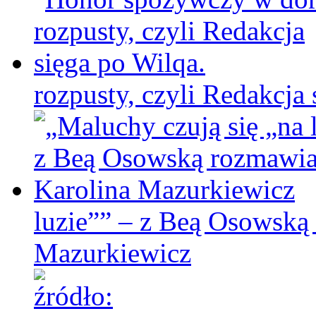
rozpusty, czyli Redakcja 
luzie”” – z Beą Osowską
Mazurkiewicz