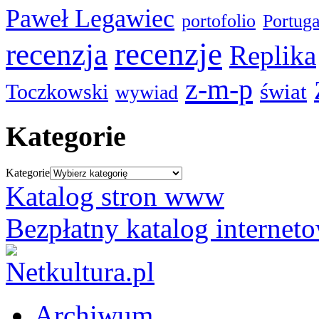
Paweł Legawiec
portofolio
Portuga
recenzje
recenzja
Replika
z-m-p
świat
Toczkowski
wywiad
Kategorie
Kategorie
Katalog stron www
Bezpłatny katalog internet
Archiwum