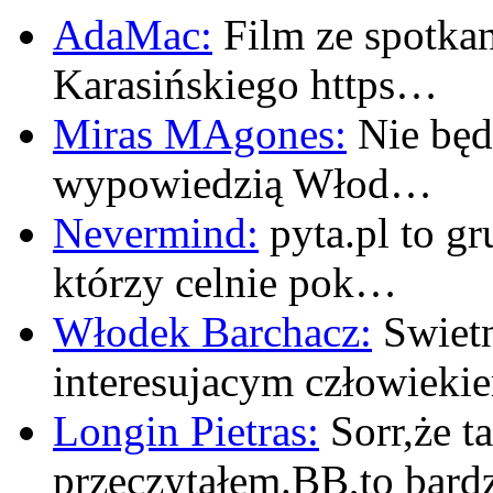
AdaMac:
Film ze spotkan
Karasińskiego https…
Miras MAgones:
Nie będę
wypowiedzią Włod…
Nevermind:
pyta.pl to gr
którzy celnie pok…
Włodek Barchacz:
Swietn
interesujacym człowiek
Longin Pietras:
Sorr,że t
przeczytałem.BB,to bar