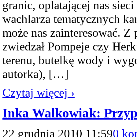
granic, oplatającej nas siec
wachlarza tematycznych kan
może nas zainteresować. Z 
zwiedzał Pompeje czy Her
terenu, butelkę wody i wyg
autorka), […]
Czytaj więcej ›
Inka Walkowiak: Przyp
22 grudnia 2010 11:59
0 ko