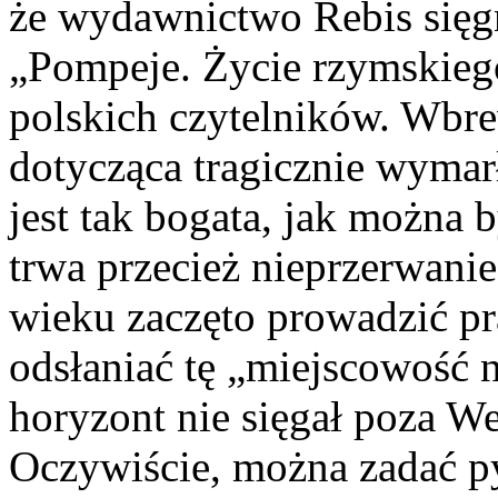
że wydawnictwo Rebis sięg
„Pompeje. Życie rzymskiego
polskich czytelników. Wbr
dotycząca tragicznie wymar
jest tak bogata, jak można 
trwa przecież nieprzerwani
wieku zaczęto prowadzić p
odsłaniać tę „miejscowość na
horyzont nie sięgał poza W
Oczywiście, można zadać py