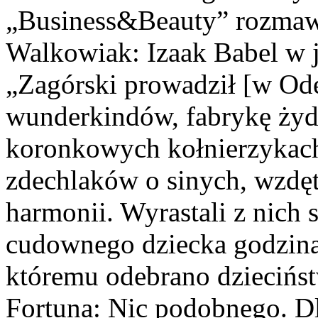
„Business&Beauty” rozmaw
Walkowiak: Izaak Babel w 
„Zagórski prowadził [w Ode
wunderkindów, fabrykę żyd
koronkowych kołnierzykach
zdechlaków o sinych, wzdę
harmonii. Wyrastali z nich 
cudownego dziecka godzina
któremu odebrano dziecińst
Fortuna: Nic podobnego. Dl