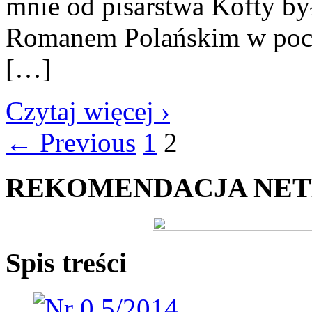
mnie od pisarstwa Kofty by
Romanem Polańskim w pocz
[…]
Czytaj więcej ›
← Previous
1
2
REKOMENDACJA NE
Spis treści