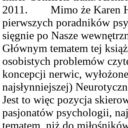
2011. Mimo że Karen Horn
pierwszych poradników psyc
sięgnie po Nasze wewnętrzn
Głównym tematem tej książk
osobistych problemów czyte
koncepcji nerwic, wyłożon
najsłynniejszej) Neurotycz
Jest to więc pozycja skiero
pasjonatów psychologii, naj
tematem, niż do miłośnikó