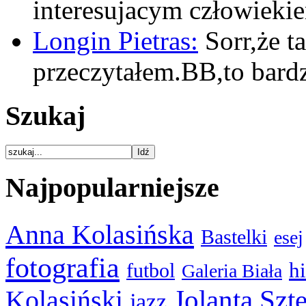
interesujacym człowiek
Longin Pietras:
Sorr,że t
przeczytałem.BB,to bar
Szukaj
Najpopularniejsze
Anna Kolasińska
Bastelki
esej
fotografia
hi
futbol
Galeria Biała
Kolasiński
Jolanta Szt
jazz