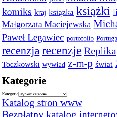
książki
komiks
l
książka
kraj
Micha
Małgorzata Maciejewska
Paweł Legawiec
portofolio
Portuga
recenzje
recenzja
Replika
z-m-p
świat
Toczkowski
wywiad
Kategorie
Kategorie
Katalog stron www
Bezpłatny katalog internet