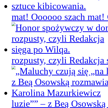
mat! Oooooo szach mat! C
rozpusty, czyli Redakcja 
luzie”” – z Beą Osowską