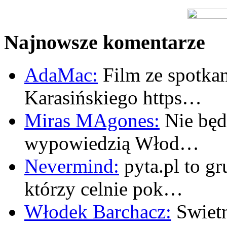
Najnowsze komentarze
AdaMac:
Film ze spotkan
Karasińskiego https…
Miras MAgones:
Nie będę
wypowiedzią Włod…
Nevermind:
pyta.pl to gr
którzy celnie pok…
Włodek Barchacz:
Swietn