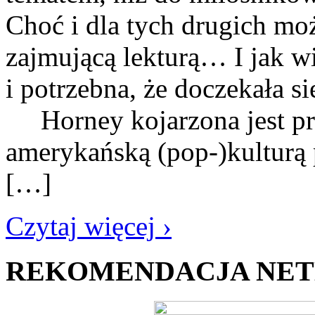
Choć i dla tych drugich moż
zajmującą lekturą… I jak wi
i potrzebna, że doczekała s
Horney kojarzona jest prz
amerykańską (pop-)kulturą 
[…]
Czytaj więcej ›
REKOMENDACJA NE