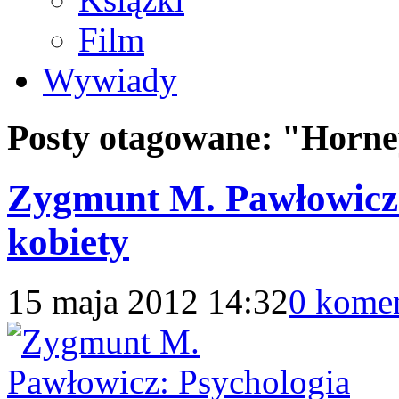
Film
Wywiady
Posty otagowane:
"Horne
Zygmunt M. Pawłowicz: 
kobiety
15 maja 2012 14:32
0 kome