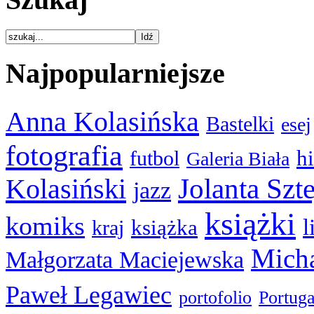
Najpopularniejsze
Anna Kolasińska
Bastelki
esej
fotografia
hi
futbol
Galeria Biała
Kolasiński
Jolanta Szt
jazz
książki
komiks
l
książka
kraj
Micha
Małgorzata Maciejewska
Paweł Legawiec
portofolio
Portuga