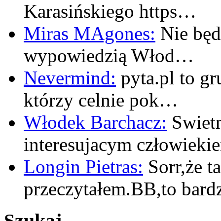
Karasińskiego https…
Miras MAgones:
Nie będę
wypowiedzią Włod…
Nevermind:
pyta.pl to gr
którzy celnie pok…
Włodek Barchacz:
Swietn
interesujacym człowiek
Longin Pietras:
Sorr,że t
przeczytałem.BB,to bar
Szukaj