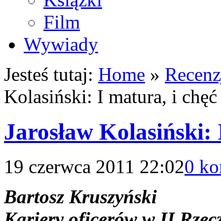
Film
Wywiady
Jesteś tutaj:
Home
»
Recenz
Kolasiński: I matura, i chę
Jarosław Kolasiński: 
19 czerwca 2011 22:02
0 ko
Bartosz Kruszyński
Kariery oficerów w II Rzecz