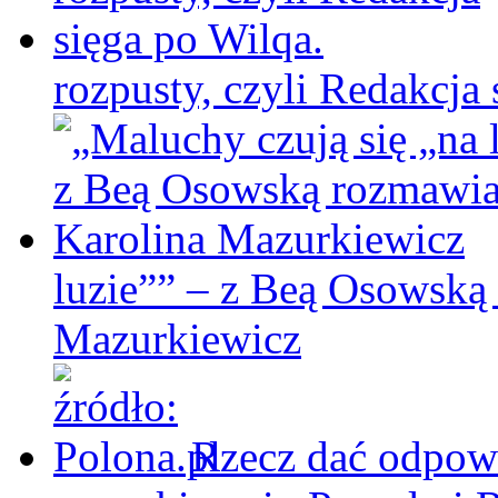
rozpusty, czyli Redakcja 
luzie”” – z Beą Osowską
Mazurkiewicz
Rzecz dać odpowi