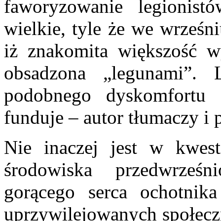
faworyzowanie legionis
wielkie, tyle że we wrześn
iż znakomita większość w
obsadzona „legunami”. L
podobnego dyskomfortu 
funduje – autor tłumaczy i 
Nie inaczej jest w kwes
środowiska przedwrześ
gorącego serca ochotnik
uprzywilejowanych społeczn