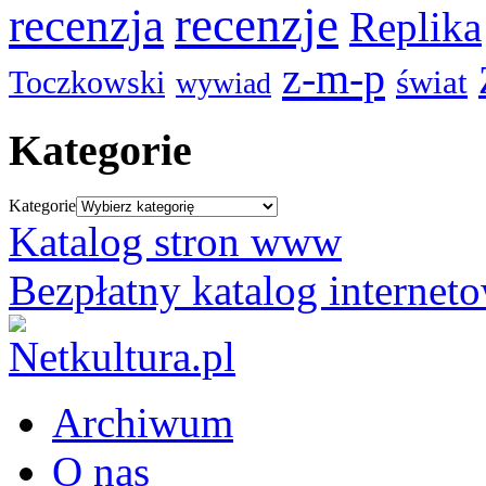
recenzje
recenzja
Replika
z-m-p
świat
Toczkowski
wywiad
Kategorie
Kategorie
Katalog stron www
Bezpłatny katalog internet
Archiwum
O nas