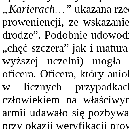
„Karierach…”
ukazana rze
proweniencji, ze wskazani
drodze”. Podobnie udowodn
„chęć szczera” jak i matura
wyższej uczelni) mogła
oficera. Oficera, który ani
w licznych przypadka
człowiekiem na właściwy
armii udawało się pozbywa
przy okazji weryfikacji prow