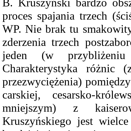
B. Kruszyński bardzo obsz
proces spajania trzech (ści
WP. Nie brak tu smakowit
zderzenia trzech postzabo
jeden (w przybliżeni
Charakterystyka różnic
przezwyciężenia) pomiędzy
carskiej, cesarsko-król
mniejszym) z kaiser
Kruszyńskiego jest wielce