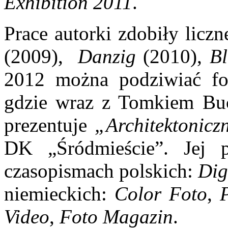
Exhibition 2011
.
Prace autorki zdobiły licz
(2009),
Danzig
(2010),
B
2012 można podziwiać fo
gdzie wraz z Tomkiem Bu
prezentuje
„Architektonicz
DK „Śródmieście”. Jej 
czasopismach polskich:
Dig
niemieckich:
Color Foto
,
P
Video
,
Foto Magazin
.