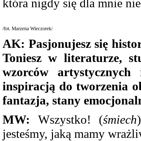
która nigdy się dla mnie ni
/fot. Marzena Wieczorek/
AK:
Pasjonujesz się histo
Toniesz w literaturze, s
wzorców artystycznych 
inspiracją do tworzenia o
fantazja, stany emocjona
MW:
Wszystko! (
śmiech
jesteśmy, jaką mamy wrażli