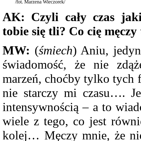
/fot. Marzena Wieczorek/
AK:
Czyli cały czas jak
tobie się tli? Co cię męcz
MW:
(
śmiech
) Aniu, jedy
świadomość, że nie zdąż
marzeń, choćby tylko tych 
nie starczy mi czasu…. Je
intensywnością – a to wiad
wiele z tego, co jest równ
kolej… Męczy mnie, że nie