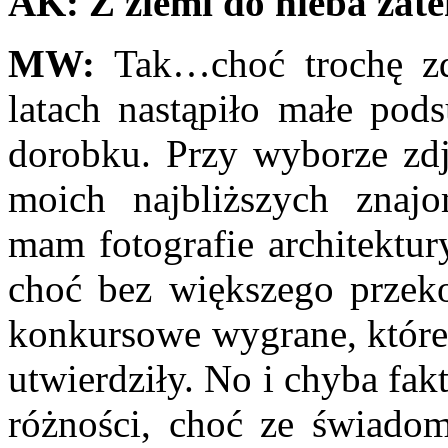
AK:
Z ziemi do nieba za
MW:
Tak…choć trochę zd
latach nastąpiło małe po
dorobku. Przy wyborze zdj
moich najbliższych znajo
mam fotografie architekt
choć bez większego przeko
konkursowe wygrane, które 
utwierdziły. No i chyba fakt
różności, choć ze świadom