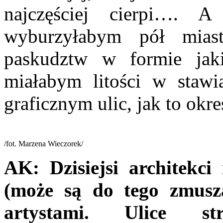
najczęściej cierpi…. A
wyburzyłabym pół mias
paskudztw w formie jak
miałabym litości w stawi
graficznym ulic, jak to okreś
/fot. Marzena Wieczorek/
AK:
Dzisiejsi architekc
(może są do tego zmusz
artystami. Ulice st