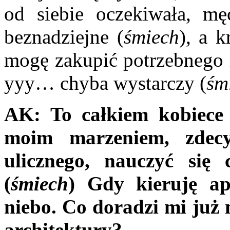
od siebie oczekiwała, mę
beznadziejne (
śmiech
), a k
mogę zakupić potrzebnego m
yyy… chyba wystarczy (
śm
AK:
To całkiem kobiece 
moim marzeniem, zdecy
ulicznego, nauczyć się 
(
śmiech
) Gdy kieruję ap
niebo. Co doradzi mi już
architektury?