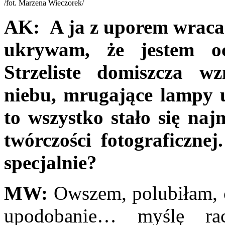
/fot. Marzena Wieczorek/
AK:
A ja z uporem wraca
ukrywam, że jestem o
Strzeliste domiszcza w
niebu, mrugające lampy u
to wszystko stało się na
twórczości fotograficznej
specjalnie?
MW:
Owszem, polubiłam, c
upodobanie… myślę rac