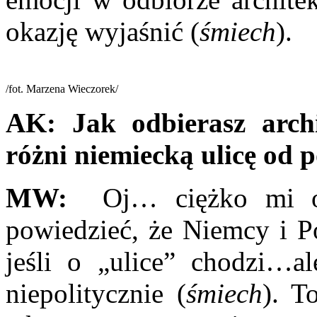
okazję wyjaśnić (
śmiech
).
/fot. Marzena Wieczorek/
AK:
Jak odbierasz arch
różni niemiecką ulicę od p
MW:
Oj… ciężko mi o
powiedzieć, że Niemcy i Po
jeśli o „ulice” chodzi…a
niepolitycznie (
śmiech
). T