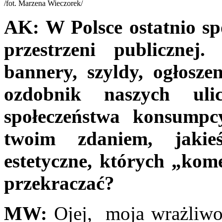
/fot. Marzena Wieczorek/
AK:
W Polsce ostatnio sp
przestrzeni publicznej.
bannery, szyldy, ogłosze
ozdobnik naszych ul
społeczeństwa konsump
twoim zdaniem, jakie
estetyczne, których „kome
przekraczać?
MW:
Ojej, moja wrażliwo