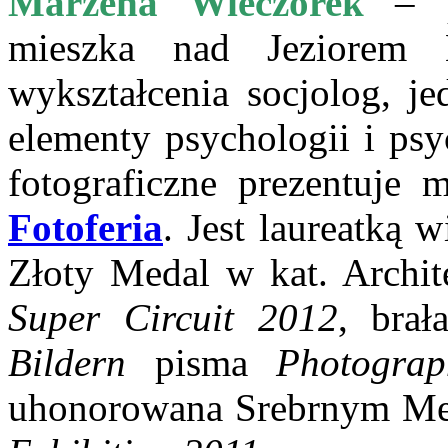
Marzena Wieczorek
– po
mieszka nad Jeziorem
wykształcenia socjolog, je
elementy psychologii i psy
fotograficzne prezentuje 
Fotoferia
. Jest laureatką 
Złoty Medal w kat. Archi
Super Circuit 2012
, bra
Bildern
pisma
Photograp
uhonorowana Srebrnym M