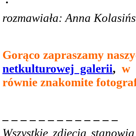
rozmawiała: Anna Kolasiń
.
Gorąco zapraszamy naszy
netkulturowej galerii
,
w 
równie znakomite fotograf
.
– – – – – – – – – – – – –
Wszystkie zdjęcia stanowią