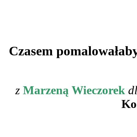
.
.
Czasem pomalowałaby
.
z
Marzeną Wieczorek
d
Ko