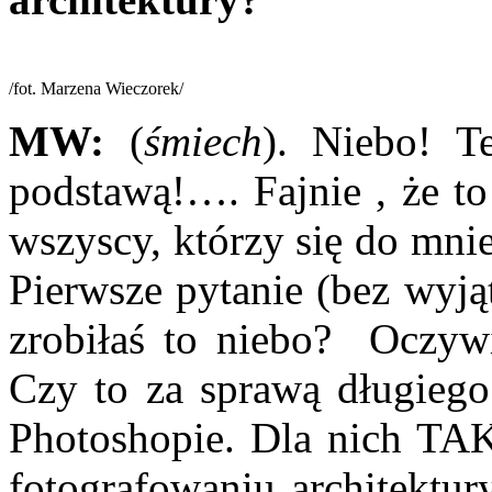
/fot. Marzena Wieczorek/
MW:
(
śmiech
). Niebo! T
podstawą!…. Fajnie , że to
wszyscy, którzy się do mni
Pierwsze pytanie (bez wyją
zrobiłaś to niebo? Oczywi
Czy to za sprawą długiego 
Photoshopie. Dla nich TAK
fotografowaniu architektu