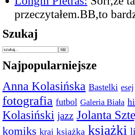
Longin Pietras:
Sorr,że t
przeczytałem.BB,to bar
Szukaj
Najpopularniejsze
Anna Kolasińska
Bastelki
esej
fotografia
hi
futbol
Galeria Biała
Kolasiński
Jolanta Szt
jazz
książki
komiks
l
książka
kraj