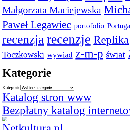
Micha
Małgorzata Maciejewska
Paweł Legawiec
portofolio
Portuga
recenzje
recenzja
Replika
z-m-p
świat
Toczkowski
wywiad
Kategorie
Kategorie
Katalog stron www
Bezpłatny katalog internet