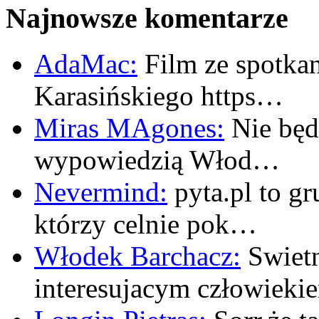
Najnowsze komentarze
AdaMac:
Film ze spotkan
Karasińskiego https…
Miras MAgones:
Nie będę
wypowiedzią Włod…
Nevermind:
pyta.pl to gr
którzy celnie pok…
Włodek Barchacz:
Swietn
interesujacym człowiek