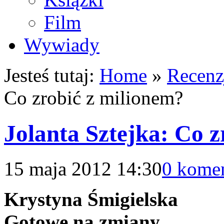
Film
Wywiady
Jesteś tutaj:
Home
»
Recenz
Co zrobić z milionem?
Jolanta Sztejka: Co z
15 maja 2012 14:30
0 kome
Krystyna Śmigielska
Gotowe na zmiany