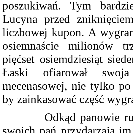
poszukiwań. Tym bardziej
Lucyna przed zniknięcie
liczbowej kupon. A wygran
osiemnaście milionów trz
pięćset osiemdziesiąt sied
Łaski ofiarował swoj
mecenasowej, nie tylko po 
by zainkasować część wygr
Odkąd panowie ruszaj
swoich pań przydarzają im 