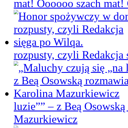
mat! Oooooo szach mat! C
rozpusty, czyli Redakcja 
luzie”” – z Beą Osowską
Mazurkiewicz