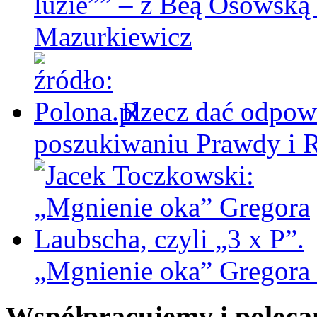
luzie”” – z Beą Osowską
Mazurkiewicz
Rzecz dać odpowi
poszukiwaniu Prawdy i 
„Mgnienie oka” Gregora L
Współpracujemy i polec