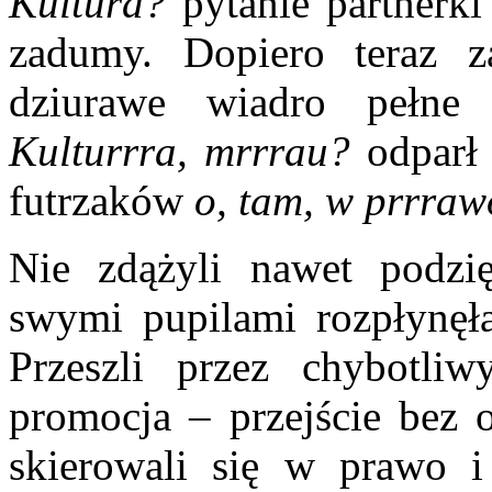
Kultura?
pytanie partnerki
zadumy. Dopiero teraz z
dziurawe wiadro pełn
Kulturrra, mrrrau?
odparł 
futrzaków
o, tam, w prrraw
Nie zdążyli nawet podzi
swymi pupilami rozpłynę
Przeszli przez chybotli
promocja – przejście bez o
skierowali się w prawo i