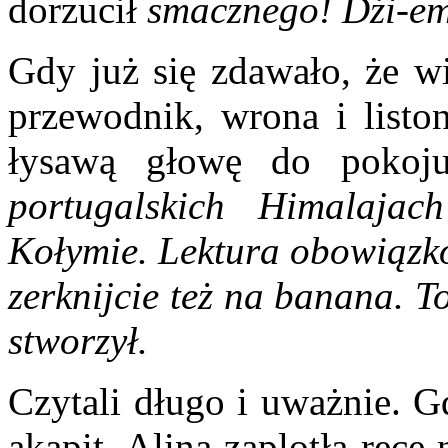
dorzucił
smacznego! Dżi-em
Gdy już się zdawało, że wi
przewodnik, wrona i liston
łysawą głowę do poko
portugalskich Himalajac
Kołymie. Lektura obowiązko
zerknijcie też na banana. T
stworzył.
Czytali długo i uważnie. G
akapit, Alina zaplotła ręce