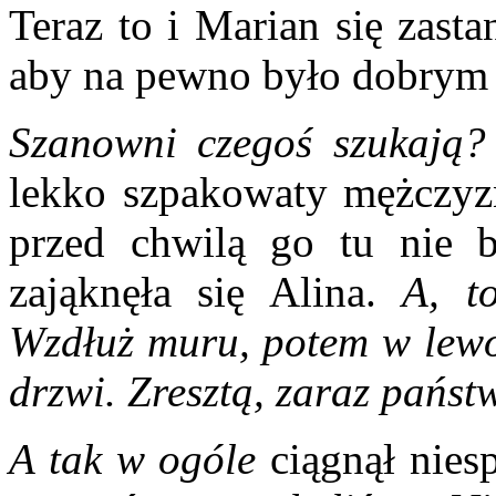
Teraz to i Marian się zasta
aby na pewno było dobrym
Szanowni czegoś szukają?
lekko szpakowaty mężczyzn
przed chwilą go tu nie 
zająknęła się Alina.
A, t
Wzdłuż muru, potem w lewo
drzwi. Zresztą, zaraz pańs
A tak w ogóle
ciągnął nie