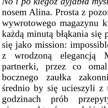
No i po kiegóż dyjabła myśm
nosem Alina. Prosta z poz
wywrotowego magazynu ku
każdą minutą błąkania się p
się jako mission: impossib
z wrodzoną elegancją 
partnerki, przez co oma
bocznego zaułka zakonn
średnio by się ucieszyli z 
godzinach prób przepyt