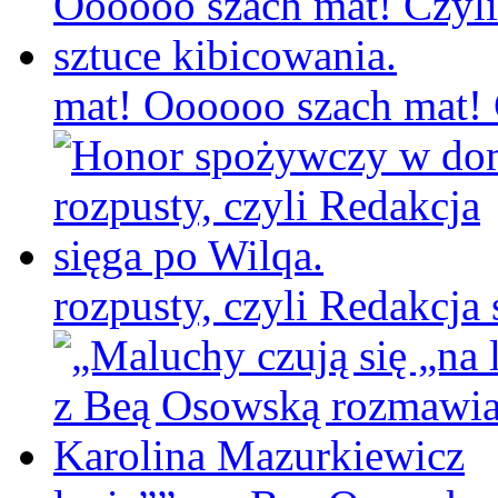
mat! Oooooo szach mat! C
rozpusty, czyli Redakcja 