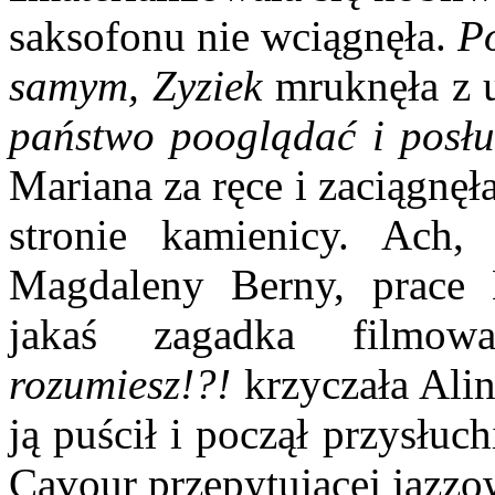
saksofonu nie wciągnęła.
Po
samym, Zyziek
mruknęła z u
państwo pooglądać i posłu
Mariana za ręce i zaciągnęł
stronie kamienicy. Ach,
Magdaleny Berny, prace 
jakaś zagadka film
rozumiesz!?!
krzyczała Ali
ją puścił i począł przysłu
Cavour przepytującej jazzo