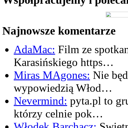
Najnowsze komentarze
AdaMac:
Film ze spotkan
Karasińskiego https…
Miras MAgones:
Nie będę
wypowiedzią Włod…
Nevermind:
pyta.pl to gr
którzy celnie pok…
Włodek Barchacz:
Swietn