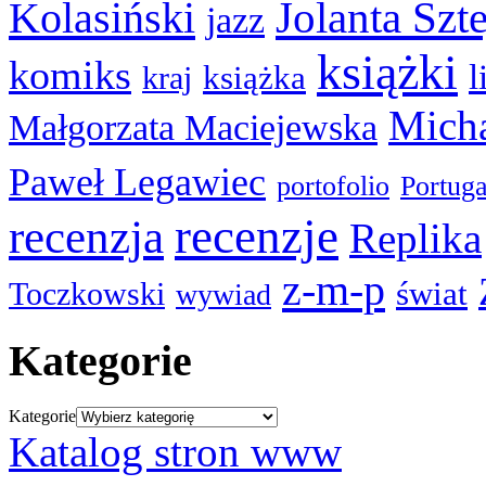
Kolasiński
Jolanta Szt
jazz
książki
komiks
l
książka
kraj
Micha
Małgorzata Maciejewska
Paweł Legawiec
portofolio
Portuga
recenzje
recenzja
Replika
z-m-p
świat
Toczkowski
wywiad
Kategorie
Kategorie
Katalog stron www