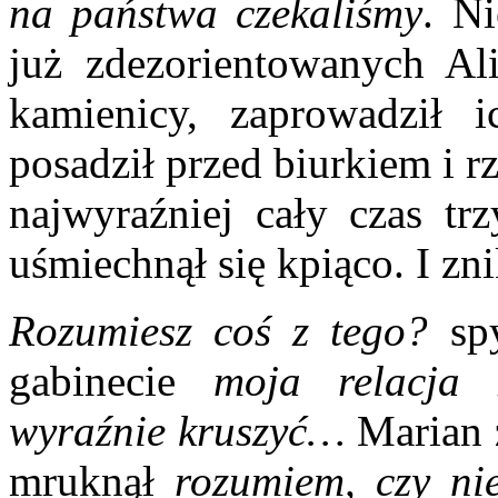
na państwa czekaliśmy
. Ni
już zdezorientowanych Al
kamienicy, zaprowadził i
posadził przed biurkiem i rz
najwyraźniej cały czas t
uśmiechnął się kpiąco. I zni
Rozumiesz coś z tego?
spy
gabinecie
moja relacja 
wyraźnie kruszyć…
Marian z
mruknął
rozumiem, czy nie