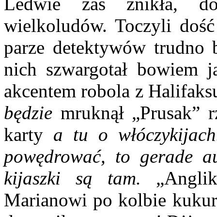
Ledwie zaś znikła, d
wielkoludów. Toczyli doś
parze detektywów trudno b
nich szwargotał bowiem j
akcentem robola z Halifaks
będzie
mruknął „Prusak” rz
karty
a tu o włóczykijac
powędrować, to gerade au
kijaszki są tam.
„Anglik”
Marianowi po kolbie kukury