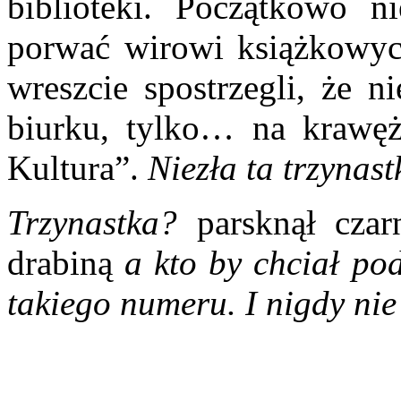
biblioteki. Początkowo ni
porwać wirowi książkowych 
wreszcie spostrzegli, że n
biurku, tylko… na krawężn
Kultura”.
Niezła ta trzynast
Trzynastka?
parsknął czar
drabiną
a kto by chciał po
takiego numeru. I nigdy ni