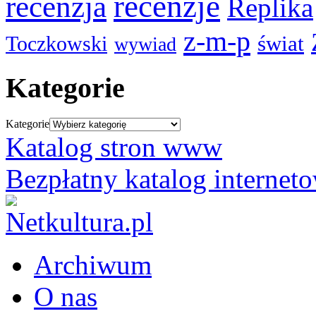
recenzje
recenzja
Replika
z-m-p
świat
Toczkowski
wywiad
Kategorie
Kategorie
Katalog stron www
Bezpłatny katalog internet
Archiwum
O nas