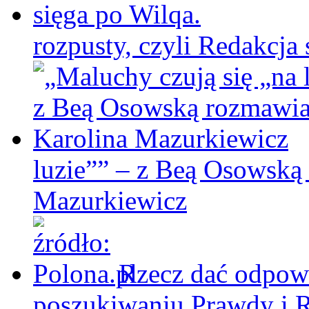
rozpusty, czyli Redakcja 
luzie”” – z Beą Osowską
Mazurkiewicz
Rzecz dać odpowi
poszukiwaniu Prawdy i 