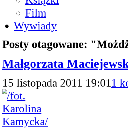
Film
Wywiady
Posty otagowane:
"Możdż
Małgorzata Maciejewsk
15 listopada 2011 19:01
1 k