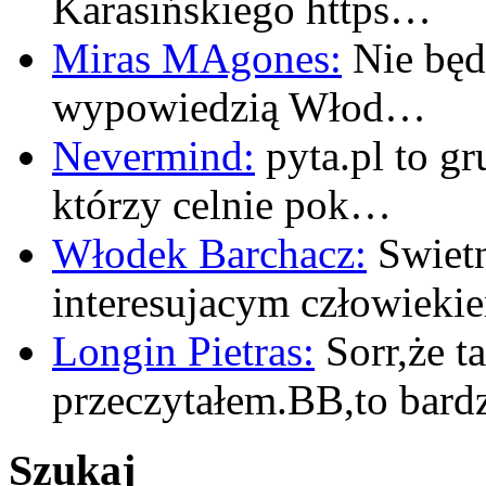
Karasińskiego https…
Miras MAgones:
Nie będę
wypowiedzią Włod…
Nevermind:
pyta.pl to gr
którzy celnie pok…
Włodek Barchacz:
Swietn
interesujacym człowiek
Longin Pietras:
Sorr,że t
przeczytałem.BB,to bar
Szukaj