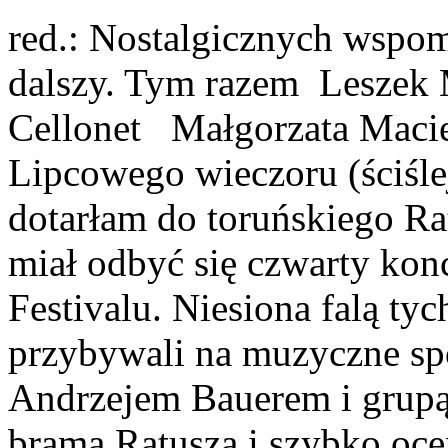
red.: Nostalgicznych wspom
dalszy. Tym razem Leszek 
Cellonet Małgorzata Ma
Lipcowego wieczoru (ściślej
dotarłam do toruńskiego Ra
miał odbyć się czwarty kon
Festivalu. Niesiona falą tyc
przybywali na muzyczne sp
Andrzejem Bauerem i grupą 
bramą Ratusza i szybko oc