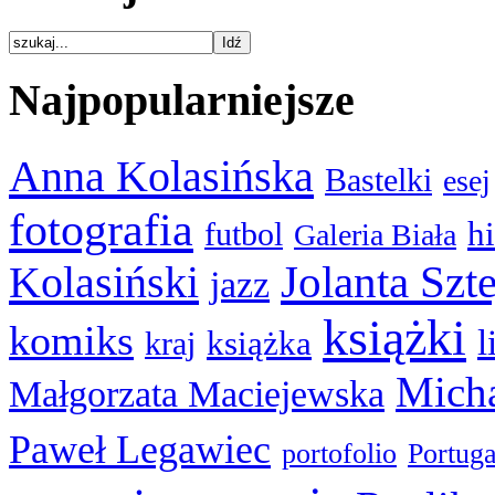
Najpopularniejsze
Anna Kolasińska
Bastelki
esej
fotografia
hi
futbol
Galeria Biała
Kolasiński
Jolanta Szt
jazz
książki
komiks
l
książka
kraj
Micha
Małgorzata Maciejewska
Paweł Legawiec
portofolio
Portuga