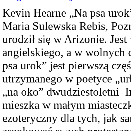
Kevin Hearne „Na psa urok”
Maria Sulewska Rebis, P
urodził się w Arizonie. Jes
angielskiego, a w wolnych
psa urok” jest pierwszą czę
utrzymanego w poetyce „urb
„na oko” dwudziestoletni I
mieszka w małym miasteczk
ezoteryczny dla tych, jak 