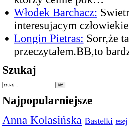
Włodek Barchacz:
Swietn
interesujacym człowiek
Longin Pietras:
Sorr,że t
przeczytałem.BB,to bar
Szukaj
Najpopularniejsze
Anna Kolasińska
Bastelki
esej