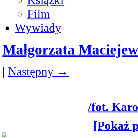
Film
Wywiady
Małgorzata Maciejew
|
Następny →
/fot. Kar
[Pokaż p