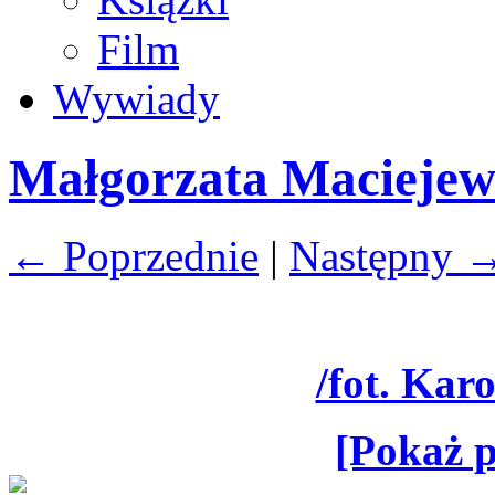
Film
Wywiady
Małgorzata Maciejew
← Poprzednie
|
Następny 
/fot. Kar
[Pokaż p