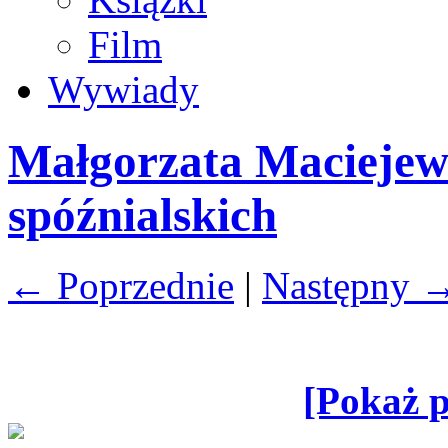
Film
Wywiady
Małgorzata Maciejew
spóźnialskich
← Poprzednie
|
Następny 
[Pokaż p