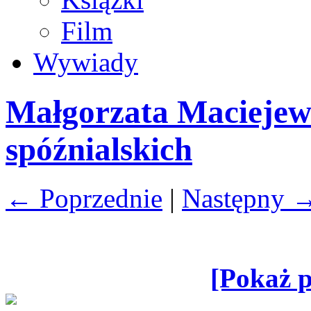
Film
Wywiady
Małgorzata Maciejew
spóźnialskich
← Poprzednie
|
Następny 
[Pokaż p