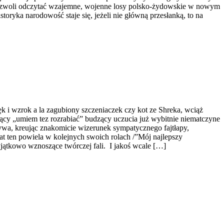
 pozwoli odczytać wzajemne, wojenne losy polsko-żydowskie w nowym
toryka narodowość staje się, jeżeli nie główną przesłanką, to na
i wzrok a la zagubiony szczeniaczek czy kot ze Shreka, wciąż
iący „umiem tez rozrabiać” budzący uczucia już wybitnie niematczyne
ywa, kreując znakomicie wizerunek sympatycznego fajtłapy,
t ten powiela w kolejnych swoich rolach /”Mój najlepszy
yjątkowo wznoszące twórczej fali. I jakoś wcale […]