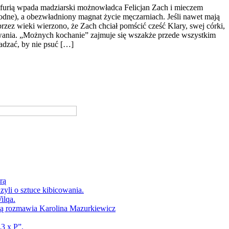
furią wpada madziarski możnowładca Felicjan Zach i mieczem
godne), a obezwładniony magnat życie męczarniach. Jeśli nawet mają
rzez wieki wierzono, że Zach chciał pomścić cześć Klary, swej córki,
sowania. „Możnych kochanie” zajmuje się wszakże przede wszystkim
adzać, by nie psuć […]
rą
yli o sztuce kibicowania.
ilqa.
ką rozmawia Karolina Mazurkiewicz
3 x P”.