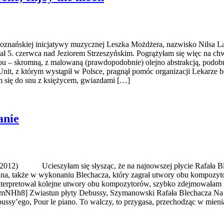
 poznańskiej inicjatywy muzycznej Leszka Możdżera, nazwisko Nilsa L
grał 5. czerwca nad Jeziorem Strzeszyńskim. Pogrążyłam się więc na ch
u – skromną, z malowaną (prawdopodobnie) olejno abstrakcją, podob
Unit, z którym wystąpił w Polsce, pragnął pomóc organizacji Lekarze b
m się do snu z księżycem, gwiazdami […]
anie
) Ucieszyłam się słysząc, że na najnowszej płycie Rafała Blecha
, także w wykonaniu Blechacza, który zagrał utwory obu kompozytoró
rpretował kolejne utwory obu kompozytorów, szybko zdejmowałam fol
Hh8] Zwiastun płyty Debussy, Szymanowski Rafała Blechacza Na pie
ssy’ego, Pour le piano. To walczy, to przygasa, przechodząc w mienią