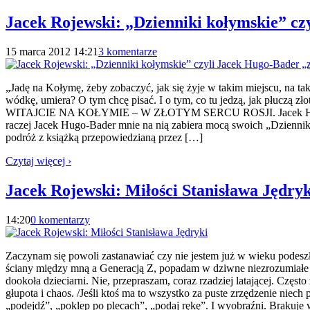
Jacek Rojewski: „Dzienniki kołymskie” cz
15 marca 2012 14:21
3 komentarze
„Jadę na Kołymę, żeby zobaczyć, jak się żyje w takim miejscu, na tak
wódkę, umiera? O tym chcę pisać. I o tym, co tu jedzą, jak płuczą z
WITAJCIE NA KOŁYMIE – W ZŁOTYM SERCU ROSJI. Jacek Hugo-Bader”
raczej Jacek Hugo-Bader mnie na nią zabiera mocą swoich „Dziennikó
podróż z książką przepowiedzianą przez […]
Czytaj więcej ›
Jacek Rojewski: Miłości Stanisława Jędryk
14:20
0 komentarzy
Zaczynam się powoli zastanawiać czy nie jestem już w wieku podesz
ściany między mną a Generacją Z, popadam w dziwne niezrozumiałe d
dookoła dzieciarni. Nie, przepraszam, coraz rzadziej latającej. Częst
głupota i chaos. /Jeśli ktoś ma to wszystko za puste zrzędzenie nie
„podejdź”, „poklep po plecach”, „podaj rękę”. I wyobraźni. Brakuje