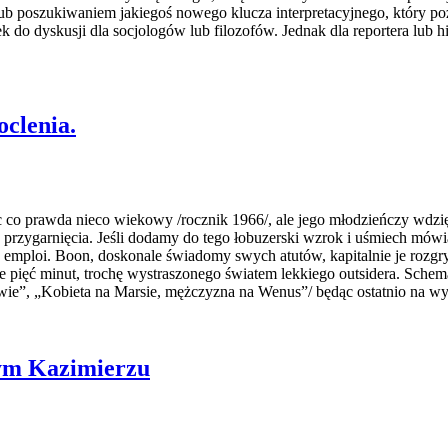
 lub poszukiwaniem jakiegoś nowego klucza interpretacyjnego, który
do dyskusji dla socjologów lub filozofów. Jednak dla reportera lub his
oclenia.
o prawda nieco wiekowy /rocznik 1966/, ale jego młodzieńczy wdzięk 
 przygarnięcia. Jeśli dodamy do tego łobuzerski wzrok i uśmiech mów
 emploi. Boon, doskonale świadomy swych atutów, kapitalnie je rozgr
pięć minut, trochę wystraszonego światem lekkiego outsidera. Schema
łowie”, „Kobieta na Marsie, mężczyzna na Wenus”/ będąc ostatnio na w
nym Kazimierzu