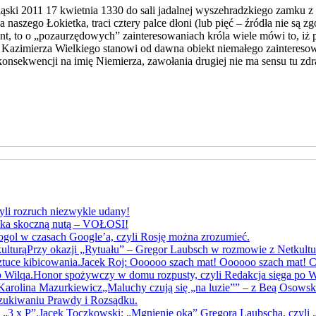
i 2011 17 kwietnia 1330 do sali jadalnej wyszehradzkiego zamku z 
aszego Łokietka, traci cztery palce dłoni (lub pięć – źródła nie są z
t, to o „pozaurzędowych” zainteresowaniach króla wiele mówi to, iż p
cie Kazimierza Wielkiego stanowi od dawna obiekt niemałego zaintere
sekwencji na imię Niemierza, zawołania drugiej nie ma sensu tu zdr
yli rozruch niezwykle udany!
yka skoczną nutą – VOŁOSI!
gol w czasach Google’a, czyli Rosję można zrozumieć.
Przy okazji „Rytuału” – Gregor Laubsch w rozmowie z Netkultu
Jacek Roj: Oooooo szach mat! Oooooo szach mat! Cz
Honor spożywczy w domu rozpusty, czyli Redakcja sięga po W
„Maluchy czują się „na luzie”” – z Beą Osows
szukiwaniu Prawdy i Rozsądku.
Jacek Toczkowski: „Mgnienie oka” Gregora Laubscha, czyli „