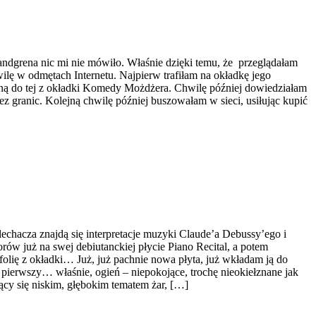
andgrena nic mi nie mówiło. Właśnie dzięki temu, że przeglądałam
wilę w odmętach Internetu. Najpierw trafiłam na okładkę jego
ną do tej z okładki Komedy Możdżera. Chwilę później dowiedziałam
ez granic. Kolejną chwilę później buszowałam w sieci, usiłując kupić
cza znajdą się interpretacje muzyki Claude’a Debussy’ego i
w już na swej debiutanckiej płycie Piano Recital, a potem
ię z okładki… Już, już pachnie nowa płyta, już wkładam ją do
rwszy… właśnie, ogień – niepokojące, trochę nieokiełznane jak
cy się niskim, głębokim tematem żar, […]