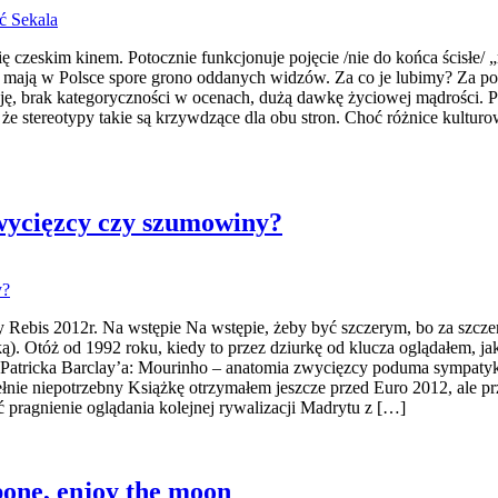
 się czeskim kinem. Potocznie funkcjonuje pojęcie /nie do końca ścisłe
 te mają w Polsce spore grono oddanych widzów. Za co je lubimy? Za 
sję, brak kategoryczności w ocenach, dużą dawkę życiowej mądrości. Pr
, że stereotypy takie są krzywdzące dla obu stron. Choć różnice kulturo
ycięzcy czy szumowiny?
ebis 2012r. Na wstępie Na wstępie, żeby być szczerym, bo za szczero
nką). Otóż od 1992 roku, kiedy to przez dziurkę od klucza oglądałem,
 Patricka Barclay’a: Mourinho – anatomia zwycięzcy poduma sympatyk 
upełnie niepotrzebny Książkę otrzymałem jeszcze przed Euro 2012, ale 
ć pragnienie oglądania kolejnej rywalizacji Madrytu z […]
one, enjoy the moon