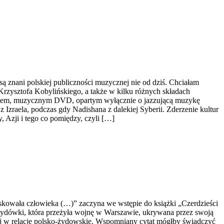
nani polskiej publiczności muzycznej nie od dziś. Chciałam
 Krzysztofa Kobylińskiego, a także w kilku różnych składach
jektem, muzycznym DVD, opartym wyłącznie o jazzującą muzykę
Izraela, podczas gdy Nadishana z dalekiej Syberii. Zderzenie kultur
 Azji i tego co pomiędzy, czyli […]
skowała człowieka (…)” zaczyna we wstępie do książki „Czerdzieści
, Żydówki, która przeżyła wojnę w Warszawie, ukrywana przez swoją
nej w relacje polsko-żydowskie. Wspomniany cytat mógłby świadczyć