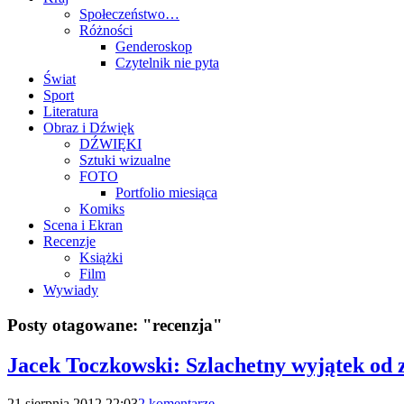
Społeczeństwo…
Różności
Genderoskop
Czytelnik nie pyta
Świat
Sport
Literatura
Obraz i Dźwięk
DŹWIĘKI
Sztuki wizualne
FOTO
Portfolio miesiąca
Komiks
Scena i Ekran
Recenzje
Książki
Film
Wywiady
Posty otagowane:
"recenzja"
Jacek Toczkowski: Szlachetny wyjątek od z
21 sierpnia 2012 22:03
2 komentarze