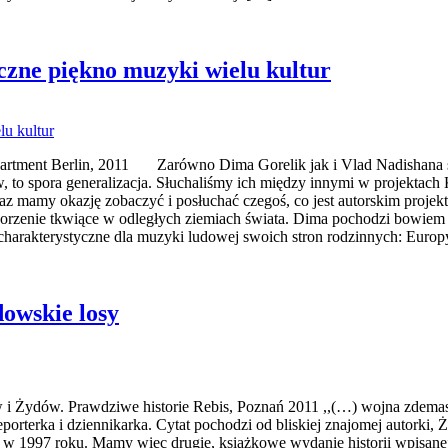
zne piękno muzyki wielu kultur
rtment Berlin, 2011 Zarówno Dima Gorelik jak i Vlad Nadishana są z
w, to spora generalizacja. Słuchaliśmy ich między innymi w projektach
az mamy okazję zobaczyć i posłuchać czegoś, co jest autorskim pro
korzenie tkwiące w odległych ziemiach świata. Dima pochodzi bowiem z 
charakterystyczne dla muzyki ludowej swoich stron rodzinnych: Europy,
dowskie losy
w i Żydów. Prawdziwe historie Rebis, Poznań 2011 ,,(…) wojna zdema
eporterka i dziennikarka. Cytat pochodzi od bliskiej znajomej autorki
nku w 1997 roku. Mamy więc drugie, książkowe wydanie historii wpisa