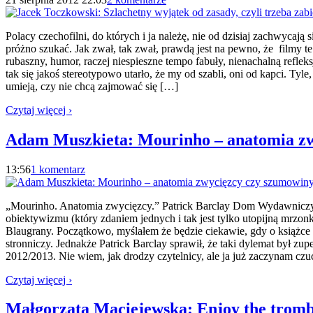
Polacy czechofilni, do których i ja należę, nie od dzisiaj zachwycają
próżno szukać. Jak zwał, tak zwał, prawdą jest na pewno, że filmy
rubaszny, humor, raczej niespieszne tempo fabuły, nienachalną reflek
tak się jakoś stereotypowo utarło, że my od szabli, oni od kapci. Tyle
umieją, czy nie chcą zajmować się […]
Czytaj więcej ›
Adam Muszkieta: Mourinho – anatomia zw
13:56
1 komentarz
„Mourinho. Anatomia zwycięzcy.” Patrick Barclay Dom Wydawniczy R
obiektywizmu (który zdaniem jednych i tak jest tylko utopijną mrzo
Blaugrany. Początkowo, myślałem że będzie ciekawie, gdy o książce
stronniczy. Jednakże Patrick Barclay sprawił, że taki dylemat był z
2012/2013. Nie wiem, jak drodzy czytelnicy, ale ja już zaczynam czu
Czytaj więcej ›
Małgorzata Maciejewska: Enjoy the tromb