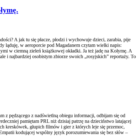
ołymę.
ści? A jak tu się płacze, płodzi i wychowuje dzieci, zarabia, pije
… Gdy ląduję, w aeroporcie pod Magadanem czytam wielki napis:
 ciemną zieleń książkowej okładki. Ja też jadę na Kołymę. A
 i najbardziej osobistym zbiorze swoich „rosyjskich” reportaży. To
 z pędzącego z nadświetlną obiegu informacji, odbijam się od
czniej pamiętam PRL niż dzisiaj patrzę na dzieciństwo latającej
ch kreskówek, głupich filmów i gier z których leje się przemoc,
. Empatii kodującej wspólny język porozumiewania się bez słów –