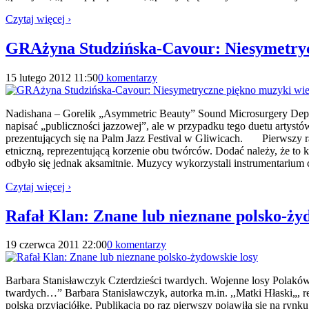
Czytaj więcej ›
GRAżyna Studzińska-Cavour: Niesymetryc
15 lutego 2012 11:50
0 komentarzy
Nadishana – Gorelik „Asymmetric Beauty” Sound Microsurgery Depa
napisać „publiczności jazzowej”, ale w przypadku tego duetu artystó
prezentujących się na Palm Jazz Festival w Gliwicach. Pierwszy r
etniczną, reprezentującą korzenie obu twórców. Dodać należy, że to 
odbyło się jednak aksamitnie. Muzycy wykorzystali instrumentarium 
Czytaj więcej ›
Rafał Klan: Znane lub nieznane polsko-ży
19 czerwca 2011 22:00
0 komentarzy
Barbara Stanisławczyk Czterdzieści twardych. Wojenne losy Polakó
twardych…” Barbara Stanisławczyk, autorka m.in. ,,Matki Hłaski„, r
polską przyjaciółkę. Publikacja po raz pierwszy pojawiła się na ry