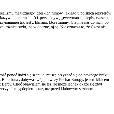
/ „realizmu magicznego” czeskich filmów, jakiego u polskich reżyserów
pokazywanie normalności, perspektywę „everymana”, ciepły, czasem
zynajmniej tak jest z filmami, które znamy. Ciągnie nas do nich, bo
we, różnice stylu, są widoczne, oj są. Nie oznacza to, że Czesi nie
ść ponoć ludzi się szanuje, muszę przyznać się do pewnego braku
 jak Barcelona zdobywa swój pierwszy Puchar Europy, jestem kibicem
Barcy. Choć obawiałem się też, że może jednak okażę się zbyt
przeczytałem ją dopiero teraz, tuż przed klubowym sezonem