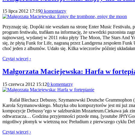
15 lipca 2012 17:19
0 komentarzy
Przyznaję się. Dopóki nie weszłam na stronę Enter Music Festivalu,
program festiwalu, trafiłam na informację, że szwedzki puzonista za
najnowszej, wydanej w 2011 roku płyty The Moon, The Stars And Yo
się, że płytą Funk for Life, nagraną przez Landgrena zespołem Funk 
choć jeden z albumów. Udało się. Kilka wieczorów później układała
Czytaj więcej ›
Małgorzata Maciejewska: Harfa w fortepi
15 czerwca 2012 15:12
0 komentarzy
Rafał Blechacz Debussy, Szymanowski Deutsche Grammophon (2012
Karola Szymanowskiego. Muzyka obu kompozytorów jest mi już znana
kompozycje Debussy’ego w salzburskim Mozarteum.Ciekawa jak zinte
odtwarzacza… Godzina przyjemności przede mną. [youtube JPfYGomN
migotliwy płomyk w wietrzną noc Preludium z pierwszego cyklu Debu
Czytaj więcej ›