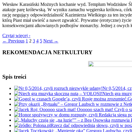
Wiesław Karasiński Możnych kochanie wyd. Templum Wodzisław Śląsk
atakuje parę królewską. W wyniku zamachu węgierska królowa, córka n
rację negujący odpowiedzialność Kazimierza Wielkiego za ten incyden
którą Piast miał uwieść a nawet zgwałcić. Prywatne (erotyczne) ży
konsekwencjami alkowianych podbojów monarchy. Jednej z owych kon
Czytaj więcej ›
← Previous
1
2
3
4
5
Next →
REKOMENDACJA NETKULTURY
Spis treści
Nr 0,5/2014, cz
Niech gra muz
Go
Rzecz dać odpowiednią słowu, czyli w po