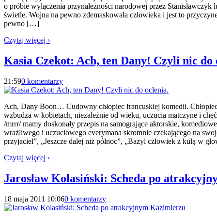
o próbie wyłączenia przynależności narodowej przez Stanisławczyk
świetle. Wojna na pewno zdemaskowała człowieka i jest to przyczynek 
pewno […]
Czytaj więcej ›
Kasia Czekot: Ach, ten Dany! Czyli nic do 
21:59
0 komentarzy
Ach, Dany Boon… Cudowny chłopiec francuskiej komedii. Chłopiec c
wzbudza w kobietach, niezależnie od wieku, uczucia matczyne i chęć
/mrrr/ mamy doskonały przepis na samogrające aktorskie, komediowe
wrażliwego i uczuciowego everymana skromnie czekającego na swoje 
przyjaciel”, „Jeszcze dalej niż północ”, „Bazyl człowiek z kulą w g
Czytaj więcej ›
Jarosław Kolasiński: Scheda po atrakcyj
18 maja 2011 10:06
0 komentarzy