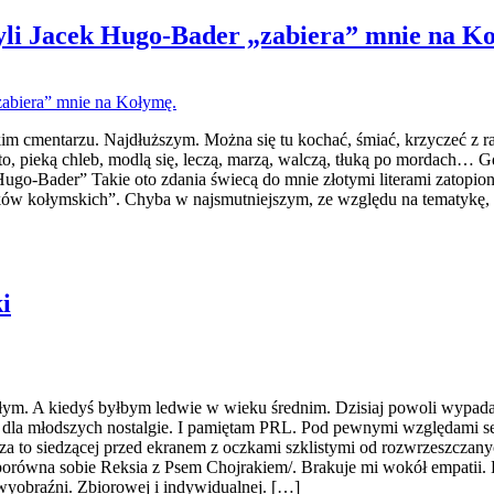
yli Jacek Hugo-Bader „zabiera” mnie na K
im cmentarzu. Najdłuższym. Można się tu kochać, śmiać, krzyczeć z rado
łoto, pieką chleb, modlą się, leczą, marzą, walczą, tłuką po mordach
 Takie oto zdania świecą do mnie złotymi literami zatopionymi w
w kołymskich”. Chyba w najsmutniejszym, ze względu na tematykę, ale
i
łym. A kiedyś byłbym ledwie w wieku średnim. Dzisiaj powoli wypadam
la młodszych nostalgie. I pamiętam PRL. Pod pewnymi względami serde
o za to siedzącej przed ekranem z oczkami szklistymi od rozwrzeszczany
ch porówna sobie Reksia z Psem Chojrakiem/. Brakuje mi wokół empatii
 wyobraźni. Zbiorowej i indywidualnej. […]