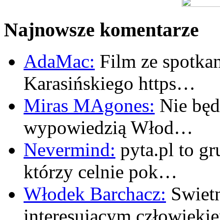
Najnowsze komentarze
AdaMac:
Film ze spotkan
Karasińskiego https…
Miras MAgones:
Nie będę
wypowiedzią Włod…
Nevermind:
pyta.pl to gr
którzy celnie pok…
Włodek Barchacz:
Swietn
interesujacym człowiek