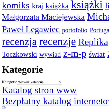
książki
komiks
l
książka
kraj
Micha
Małgorzata Maciejewska
Paweł Legawiec
portofolio
Portuga
recenzje
recenzja
Replika
z-m-p
świat
Toczkowski
wywiad
Kategorie
Kategorie
Katalog stron www
Bezpłatny katalog internet