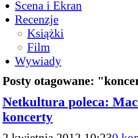
Scena i Ekran
Recenzje
Książki
Film
Wywiady
Posty otagowane:
"konce
Netkultura poleca: Maci
koncerty
2 kwietnia 2012 10:23
0 ko