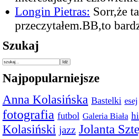
Longin Pietras:
Sorr,że t
przeczytałem.BB,to bar
Szukaj
Najpopularniejsze
Anna Kolasińska
Bastelki
esej
fotografia
hi
futbol
Galeria Biała
Kolasiński
Jolanta Szt
jazz