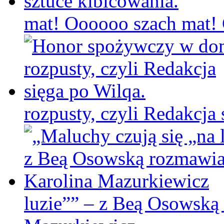
mat! Oooooo szach mat! C
rozpusty, czyli Redakcja 
luzie”” – z Beą Osowską