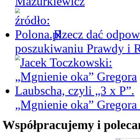
Mazurkiewicz
Rzecz dać odpowi
poszukiwaniu Prawdy i 
„Mgnienie oka” Gregora L
Współpracujemy i polec