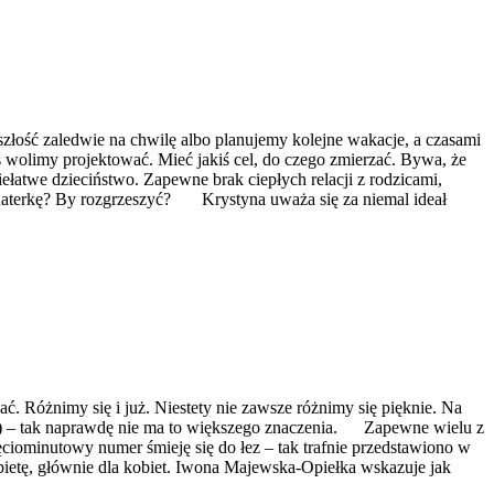
ść zaledwie na chwilę albo planujemy kolejne wakacje, a czasami
 wolimy projektować. Mieć jakiś cel, do czego zmierzać. Bywa, że
łatwe dzieciństwo. Zapewne brak ciepłych relacji z rodzicami,
ohaterkę? By rozgrzeszyć? Krystyna uważa się za niemal ideał
Różnimy się i już. Niestety nie zawsze różnimy się pięknie. Na
nus) – tak naprawdę nie ma to większego znaczenia. Zapewne wielu z
iominutowy numer śmieję się do łez – tak trafnie przedstawiono w
bietę, głównie dla kobiet. Iwona Majewska-Opiełka wskazuje jak