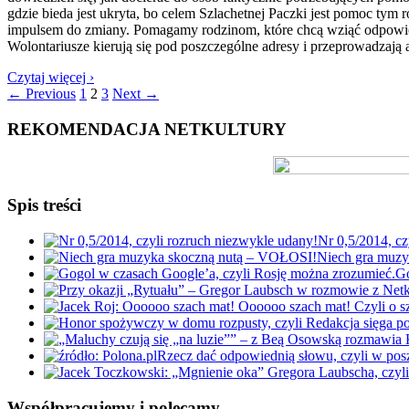
gdzie bieda jest ukryta, bo celem Szlachetnej Paczki jest pomoc ty
impulsem do zmiany. Pomagamy rodzinom, które chcą wziąć odpowied
Wolontariusze kierują się pod poszczególne adresy i przeprowadzają a
Czytaj więcej ›
← Previous
1
2
3
Next →
REKOMENDACJA NETKULTURY
Spis treści
Nr 0,5/2014, cz
Niech gra muz
Go
Rzecz dać odpowiednią słowu, czyli w po
Współpracujemy i polecamy