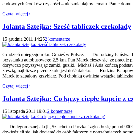
cudownych środków czystości – nie zmieniajmy tematu. Panie domu
Czytaj więcej ›
Jolanta Sztejka: Sześć tabliczek czekolady
15 grudnia 2011 14:25
2 komentarze
Grudzień ubiegłego roku. Gdzieś w Polsce. Do rodziny Państwa K*.
przystanku autobusowego 2,5 km. Pan Marek cieszy się, że pracuje p
dorywczo przyszywając zamki, guziki.. Michaś i Asia kończą podsta
zresztą, najbliższe przedszkole jest dość daleko. Rodzina K. opowia
Marek to zapalony grzybiarz. Pod choinką owinięta wstążką tabliczk
Czytaj więcej ›
Jolanta Sztejka: Co łączy ciepłe kapcie z 
15 listopada 2011 19:01
2 komentarze
Do tegorocznej akcji „Szlachetna Paczka” zgłosiło się ponad 9000 (
dowiedzieli się, jak docierać do osób faktycznie potrzebujących pomoc