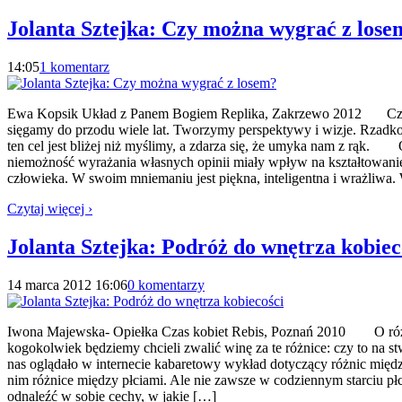
Jolanta Sztejka: Czy można wygrać z lose
14:05
1 komentarz
Ewa Kopsik Układ z Panem Bogiem Replika, Zakrzewo 2012 Często 
sięgamy do przodu wiele lat. Tworzymy perspektywy i wizje. Rzadko 
ten cel jest bliżej niż myślimy, a zdarza się, że umyka nam z rąk.
niemożność wyrażania własnych opinii miały wpływ na kształtowani
człowieka. W swoim mniemaniu jest piękna, inteligentna i wrażliwa
Czytaj więcej ›
Jolanta Sztejka: Podróż do wnętrza kobiec
14 marca 2012 16:06
0 komentarzy
Iwona Majewska- Opiełka Czas kobiet Rebis, Poznań 2010 O różnica
kogokolwiek będziemy chcieli zwalić winę za te różnice: czy to na
nas oglądało w internecie kabaretowy wykład dotyczący różnic międ
nim różnice między płciami. Ale nie zawsze w codziennym starciu pł
odnaleźć w sobie cechy, w jakie […]