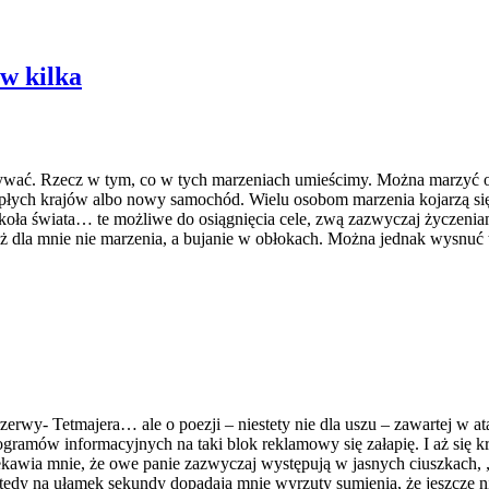
ów kilka
ać. Rzecz w tym, co w tych marzeniach umieścimy. Można marzyć o rz
iepłych krajów albo nowy samochód. Wielu osobom marzenia kojarzą si
dookoła świata… te możliwe do osiągnięcia cele, zwą zazwyczaj życz
 już dla mnie nie marzenia, a bujanie w obłokach. Można jednak wysnu
rwy- Tetmajera… ale o poezji – niestety nie dla uszu – zawartej w 
rogramów informacyjnych na taki blok reklamowy się załapię. I aż się 
iekawia mnie, że owe panie zazwyczaj występują w jasnych ciuszkach, 
dy na ułamek sekundy dopadają mnie wyrzuty sumienia, że jeszcze nie 