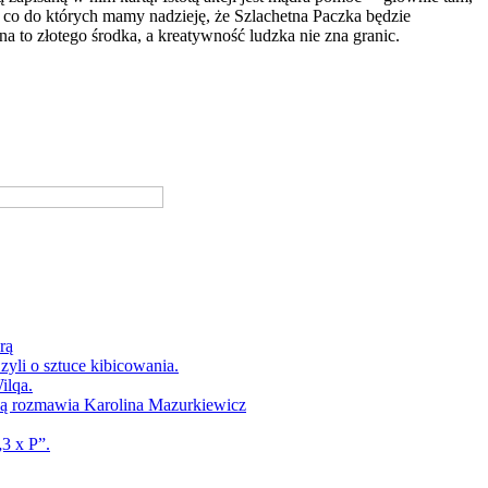
 co do których mamy nadzieję, że Szlachetna Paczka będzie
o złotego środka, a kreatywność ludzka nie zna granic.
rą
yli o sztuce kibicowania.
ilqa.
ką rozmawia Karolina Mazurkiewicz
3 x P”.