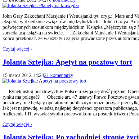
John Gray Zakochani Marsjanie i Wenusjanki tyt. oryg.: Mars and
eksperta w dziedzinie związków międzyludzkich – Johna Graya. Autor
poświęconych stosunkom międzyludzkim. Książka „Mężczyźni są z Ma
sprzedającą książką na świecie. „Zakochani Marsjanie i Wenusjanki” t
końca przekonać, że warsztaty i zajęcia prowadzone przez autora mogą
Czytaj więcej ›
Jolanta Sztejka: Apetyt na pocztowy tort
15 marca 2012 14:24
21 komentarzy
Rynek usług pocztowych w Polsce rozwija się dość prężnie. Operator
rynku ma polegać? Obecnie art. 47 ustawy Prawo Pocztowe gwarantu
pocztowy, nie będący operatorem publicznym może przyjąć przesyłkę 
Jak jest naprawdę, wiedzą najlepiej decydenci operatora publicznego,
rozliczenia PIT wysyłał swoim pracownikom za pośrednictwem Po
Czytaj więcej ›
Jolanta Sztejka: Po zachodniej stronie życ