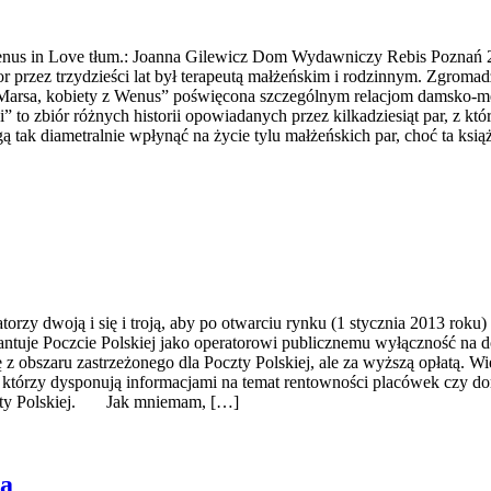
 Venus in Love tłum.: Joanna Gilewicz Dom Wydawniczy Rebis Pozna
 przez trzydzieści lat był terapeutą małżeńskim i rodzinnym. Zgromad
rsa, kobiety z Wenus” poświęcona szczególnym relacjom damsko-męski
o zbiór różnych historii opowiadanych przez kilkadziesiąt par, z którym
 tak diametralnie wpłynąć na życie tylu małżeńskich par, choć ta ksią
zy dwoją i się i troją, aby po otwarciu rynku (1 stycznia 2013 roku) 
je Poczcie Polskiej jako operatorowi publicznemu wyłączność na do
z obszaru zastrzeżonego dla Poczty Polskiej, ale za wyższą opłatą. Wi
 którzy dysponują informacjami na temat rentowności placówek czy dorę
czty Polskiej. Jak mniemam, […]
ia