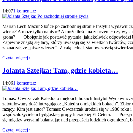
14:07
1 komentarz
Marian Lech Mazur Słońce po zachodniej stronie Instytut wydawnicz
wiersz? A może tylko napisać? A może ilość ma znaczenie: czy wysta
grona? Obojętnie jak postawić pytania, jakiekolwiek odpowiedzi by
Zapewne znajdą się tacy, którzy uważają się za wielkich twórców, czuj
zaznaczał, że „pisze wiersze”. Z całą jednak stanowczością stwierdz
Czytaj więcej ›
Jolanta Sztejka: Tam, gdzie kobieta…
14:06
1 komentarz
Tomasz Owczarzak Katedra o miękkich bokach Instytut Wydawniczy 
zatytułowany dość intrygująco: „Katedra o miękkich bokach”. Zbiór wi
rażący. Kim jest autor? Tomasz Owczarzak urodził się w 1986 roku 
współzałożycielem bydgoskiej grupy literackiej Et Cetera. Poezja 
się między wersami balansując nad przepaścią ludzkich ograniczeń, 
Czytaj więcej ›