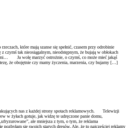
eczach, które mają szanse się spełnić, czasem przy odrobinie
ę z czymś tak nieosiągalnym, nieodstępnym, że bujają w obłokach
eniami… Ja wolę marzyć ostrożnie, o czymś, co może mieć jakąś
ć tezę, że obojętnie czy mamy życzenia, marzenia, czy bujamy […]
atakujących nas z każdej strony spotach reklamowych. Telewizji
krew w żyłach gotuje, jak widzę te udręczone panie domu,
„ufryzurowane”, ale mniejsza z tym, o tym, że reklama
pozbyłam się swoich starych dresów. Ale, że to najczęściej reklamy