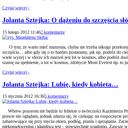
Czytaj więcej ›
Jolanta Sztejka: O dążeniu do szczęścia sł
15 lutego 2012 11:46
2 komentarze
O tym, że warto mieć marzenia, chyba nie trzeba nikogo przekonyw
szczęścia… albo gdy się o to bardzo postaramy, jak np. podróż do c
wiele wyżej i w sferze ich marzeń jest lot w kosmos, albo podróż 
szansę na spełnienie, a lot w kosmos, zdobycie Mont Everest itp. to
Czytaj więcej ›
Jolanta Sztejka: Lubię, kiedy kobieta…
15 stycznia 2012 16:36
5 komentarzy
Wbrew pozorom nie będzie to felieton o twórczości Kazimierza Prze
prawie nie oglądam, jednak zdarza się, że czekając na rozpoczęcie p
zaharowujące się przy myciu okien, podłóg, praniu i sprzątaniu. Zac
niekonsekwentna i kłamliwa jest – powszechnie wiadomo. Zawsze wte