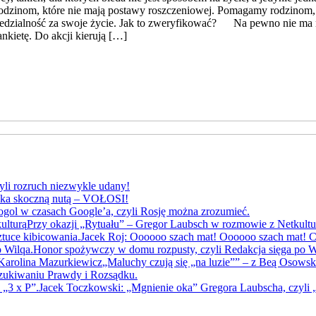
m rodzinom, które nie mają postawy roszczeniowej. Pomagamy rodzinom,
zialność za swoje życie. Jak to zweryfikować? Na pewno nie ma na t
nkietę. Do akcji kierują […]
yli rozruch niezwykle udany!
yka skoczną nutą – VOŁOSI!
gol w czasach Google’a, czyli Rosję można zrozumieć.
Przy okazji „Rytuału” – Gregor Laubsch w rozmowie z Netkultu
Jacek Roj: Oooooo szach mat! Oooooo szach mat! Cz
Honor spożywczy w domu rozpusty, czyli Redakcja sięga po W
„Maluchy czują się „na luzie”” – z Beą Osows
szukiwaniu Prawdy i Rozsądku.
Jacek Toczkowski: „Mgnienie oka” Gregora Laubscha, czyli „