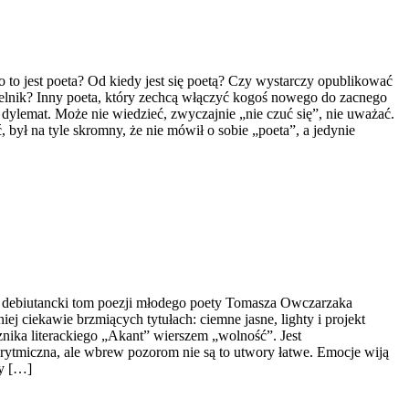
to jest poeta? Od kiedy jest się poetą? Czy wystarczy opublikować
telnik? Inny poeta, który zechcą włączyć kogoś nowego do zacnego
lemat. Może nie wiedzieć, zwyczajnie „nie czuć się”, nie uważać.
, był na tyle skromny, że nie mówił o sobie „poeta”, a jedynie
 debiutancki tom poezji młodego poety Tomasza Owczarzaka
ej ciekawie brzmiących tytułach: ciemne jasne, lighty i projekt
nika literackiego „Akant” wierszem „wolność”. Jest
rytmiczna, ale wbrew pozorom nie są to utwory łatwe. Emocje wiją
by […]