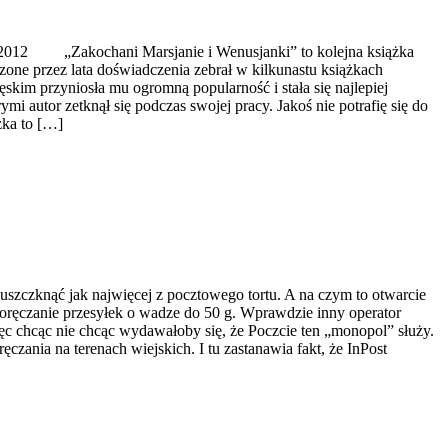
ń 2012 „Zakochani Marsjanie i Wenusjanki” to kolejna książka
zone przez lata doświadczenia zebrał w kilkunastu książkach
m przyniosła mu ogromną popularność i stała się najlepiej
i autor zetknął się podczas swojej pracy. Jakoś nie potrafię się do
żka to […]
uszczknąć jak najwięcej z pocztowego tortu. A na czym to otwarcie
ręczanie przesyłek o wadze do 50 g. Wprawdzie inny operator
ęc chcąc nie chcąc wydawałoby się, że Poczcie ten „monopol” służy.
czania na terenach wiejskich. I tu zastanawia fakt, że InPost