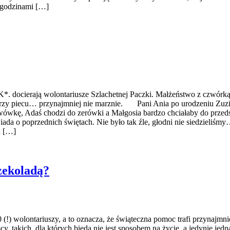
 godzinami […]
 docierają wolontariusze Szlachetnej Paczki. Małżeństwo z czwórką 
rzy piecu… przynajmniej nie marznie. Pani Ania po urodzeniu Zuzi st
wówkę, Adaś chodzi do zerówki a Małgosia bardzo chciałaby do przeds
da o poprzednich świętach. Nie było tak źle, głodni nie siedzieliśmy…
a […]
czekoladą?
!) wolontariuszy, a to oznacza, że świąteczna pomoc trafi przynajmni
y, takich, dla których bieda nie jest sposobem na życie, a jedynie jed