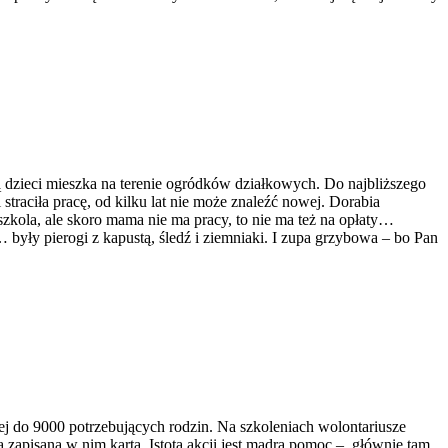
dzieci mieszka na terenie ogródków działkowych. Do najbliższego
raciła pracę, od kilku lat nie może znaleźć nowej. Dorabia
zkola, ale skoro mama nie ma pracy, to nie ma też na opłaty…
 były pierogi z kapustą, śledź i ziemniaki. I zupa grzybowa – bo Pan
ej do 9000 potrzebujących rodzin. Na szkoleniach wolontariusze
ną zapisaną w nim kartą. Istotą akcji jest mądra pomoc – głównie tam,