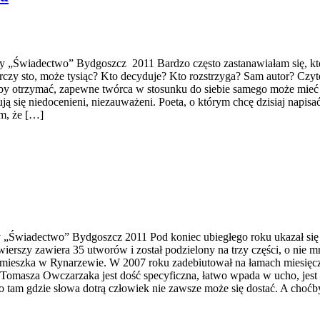
y „Świadectwo” Bydgoszcz 2011 Bardzo często zastanawiałam się, kto 
rczy sto, może tysiąc? Kto decyduje? Kto rozstrzyga? Sam autor? Czy
 otrzymać, zapewne twórca w stosunku do siebie samego może mieć dy
ą się niedocenieni, niezauważeni. Poeta, o którym chcę dzisiaj napisać
am, że […]
„Świadectwo” Bydgoszcz 2011 Pod koniec ubiegłego roku ukazał się
erszy zawiera 35 utworów i został podzielony na trzy części, o nie mni
i mieszka w Rynarzewie. W 2007 roku zadebiutował na łamach miesięcz
Tomasza Owczarzaka jest dość specyficzna, łatwo wpada w ucho, jest 
bo tam gdzie słowa dotrą człowiek nie zawsze może się dostać. A choć