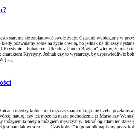
m?
staramy się zaplanować swoje życie. Czasami wybiegamy w przyszło
kiedy pozwalamy sobie na życie chwilą, bo jednak na dłuższy dystans
 O Krystynie – bohaterce „Układu z Panem Bogiem” wiemy, że miała nie
e charakteru Krystyny. Jednak czy to wystarczy, by usprawiedliwić b
. W […]
ości
ch między kobietami i mężczyznami nikogo nie trzeba przekonywać. 
 stwórcę, naturę, czy też może na nasze pochodzenia (z Marsa czy We
zy mózgiem kobiety a mózgiem mężczyzny. Ilekroć oglądam ten dziesięc
ci jest nam tak wesoło. „Czas kobiet” to poradnik napisany przez ko