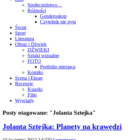
Społeczeństwo…
Różności
Genderoskop
Czytelnik nie pyta
Świat
Sport
Literatura
Obraz i Dźwięk
DŹWIĘKI
Sztuki wizualne
FOTO
Portfolio miesiąca
Komiks
Scena i Ekran
Recenzje
Książki
Film
Wywiady
Posty otagowane:
"Jolanta Sztejka"
Jolanta Sztejka: Planety na krawędzi
15 kwietnia 2012 14:27
0 komentarzy