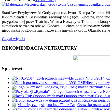
Stanisław Przybyszewski Gody życia reż. Iwona Kempa Teatr im. Wi
lekkim nieładzie. Bezwiednie zaciskające się ręce. Subtelna, choć i
przygotowanej przez Teatr im. Wilama Horzycy w Toruniu, na którą
aktorskich bardzo za rolę w „Godach…” chwalonej Mirosławy Sobik, m
nieco niskiego stopnia zaangażowania innych aktorów. Okazało się
Czytaj więcej ›
REKOMENDACJA NETKULTURY
Spis treści
Nr 0,5/2014, cz
Niech gra muz
Go
Rzecz dać odpowiednią słowu, czyli w po