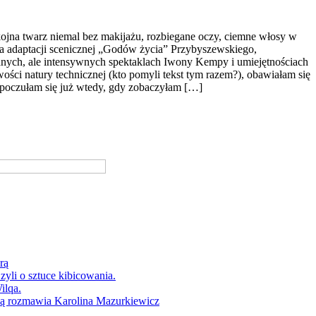
jna twarz niemal bez makijażu, rozbiegane oczy, ciemne włosy w
erka adaptacji scenicznej „Godów życia” Przybyszewskiego,
anych, ale intensywnych spektaklach Iwony Kempy i umiejętnościach
ści natury technicznej (kto pomyli tekst tym razem?), obawiałam się
poczułam się już wtedy, gdy zobaczyłam […]
rą
yli o sztuce kibicowania.
ilqa.
ką rozmawia Karolina Mazurkiewicz