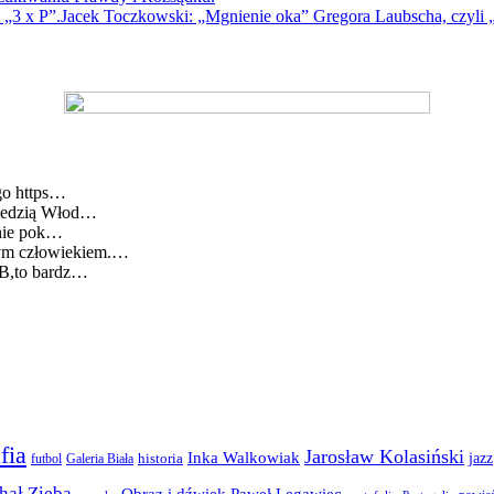
Jacek Toczkowski: „Mgnienie oka” Gregora Laubscha, czyli „
go https…
wiedzią Włod…
lnie pok…
cym człowiekiem.…
BB,to bardz…
fia
Jarosław Kolasiński
Inka Walkowiak
jazz
futbol
historia
Galeria Biała
hał Zięba
Obraz i dźwięk