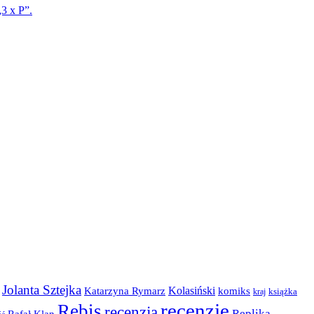
3 x P”.
Jolanta Sztejka
Kolasiński
komiks
Katarzyna Rymarz
kraj
książka
recenzje
Rebis
recenzja
Replika