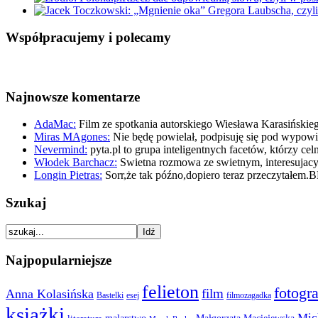
Współpracujemy i polecamy
Najnowsze komentarze
AdaMac:
Film ze spotkania autorskiego Wiesława Karasińskie
Miras MAgones:
Nie będę powielał, podpisuję się pod wypo
Nevermind:
pyta.pl to grupa inteligentnych facetów, którzy ce
Włodek Barchacz:
Swietna rozmowa ze swietnym, interesuja
Longin Pietras:
Sorr,że tak późno,dopiero teraz przeczytałem.
Szukaj
Najpopularniejsze
felieton
fotogra
film
Anna Kolasińska
Bastelki
esej
filmozagadka
książki
Mic