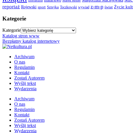
malarstwo
Małgorzata Maciejewska
literatura
Marek Rezler
z-m-p
reportaż
Rojewski
Życie kult
Sztejka
sport
Toczkowski
świat
wywiad
Kategorie
Kategorie
Katalog stron www
Bezpłatny katalog internetowy
Archiwum
O nas
Regulamin
Kontakt
Zostań Autorem
Wyślij tekst
Wydarzenia
Archiwum
O nas
Regulamin
Kontakt
Zostań Autorem
Wyślij tekst
Wydarzenia