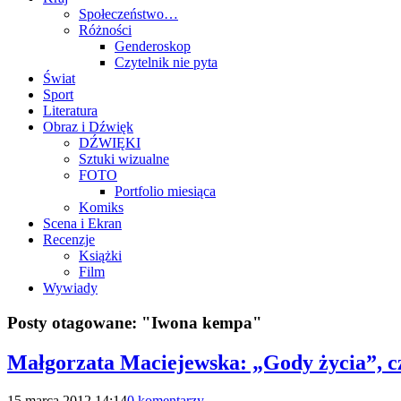
Społeczeństwo…
Różności
Genderoskop
Czytelnik nie pyta
Świat
Sport
Literatura
Obraz i Dźwięk
DŹWIĘKI
Sztuki wizualne
FOTO
Portfolio miesiąca
Komiks
Scena i Ekran
Recenzje
Książki
Film
Wywiady
Posty otagowane:
"Iwona kempa"
Małgorzata Maciejewska: „Gody życia”, c
15 marca 2012 14:14
0 komentarzy