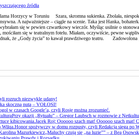
lama Horzycy w Toruniu Szara, skromna sukienka. Zbolała, niespoko
ntensywna. A najważniejsze – ciągle na scenie. Taka jest Hanka, bohat
 wybrałam się w pewien czwartkowy wieczór. Myśląc usilnie o stonow
ościłam się w teatralnym fotelu. Miałam, oczywiście, pewne wątpliwo
 jednak, że „Gody życia” to kawał prawdziwego teatru. Zadowolona 
yli rozruch niezwykle udany!
yka skoczną nutą – VOŁOSI!
gol w czasach Google’a, czyli Rosję można zrozumieć.
Przy okazji „Rytuału” – Gregor Laubsch w rozmowie z Netkultu
Jacek Roj: Oooooo szach mat! Oooooo szach mat! Cz
Honor spożywczy w domu rozpusty, czyli Redakcja sięga po W
„Maluchy czują się „na luzie”” – z Beą Osows
szukiwaniu Prawdy i Rozsądku.