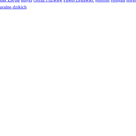
Paweł Legawiec
powie
muzyka
portofolio
Portugalia
uralne dzikich