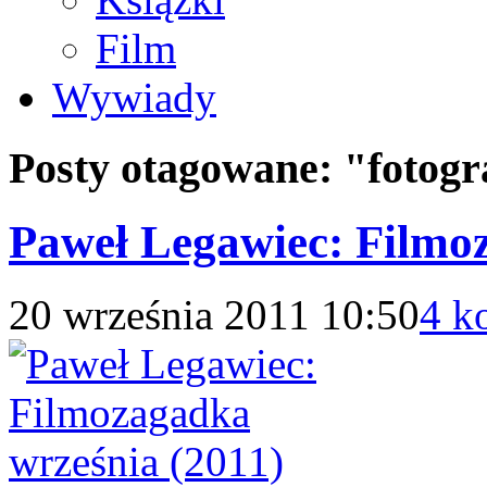
Film
Wywiady
Posty otagowane:
"fotogr
Paweł Legawiec: Filmo
20 września 2011 10:50
4 k