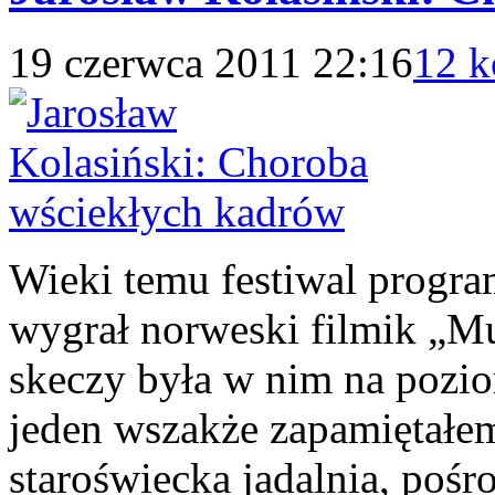
19 czerwca 2011 22:16
12 k
Wieki temu festiwal prog
wygrał norweski filmik „M
skeczy była w nim na poz
jeden wszakże zapamiętałe
staroświecka jadalnia, pośro