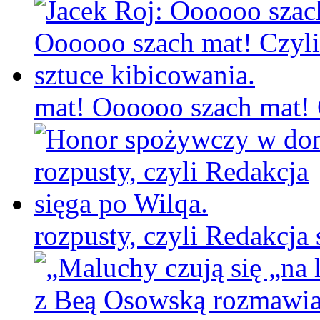
mat! Oooooo szach mat! C
rozpusty, czyli Redakcja 