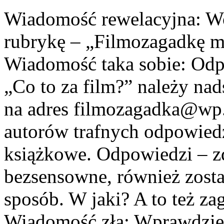
Wiadomość rewelacyjna: W
rubrykę – „Filmozagadkę mi
Wiadomość taka sobie: Odp
„Co to za film?” należy na
na adres filmozagadka@wp
autorów trafnych odpowied
książkowe. Odpowiedzi – zd
bezsensowne, również zosta
sposób. W jaki? A to też za
Wiadomość zła: Wprawdzie 