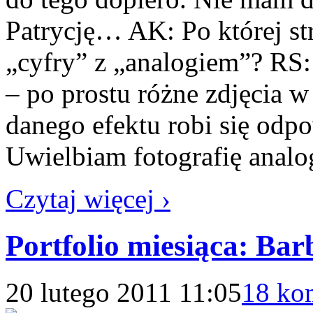
Patrycję… AK: Po której st
„cyfry” z „analogiem”? RS: 
– po prostu różne zdjęcia w
danego efektu robi się odp
Uwielbiam fotografię anal
Czytaj więcej ›
Portfolio miesiąca: Ba
20 lutego 2011 11:05
18 ko