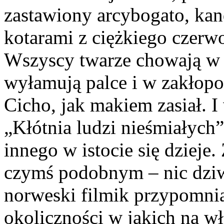
zastawiony arcybogato, kand
kotarami z ciężkiego czerw
Wszyscy twarze chowają w d
wyłamują palce i w zakłopo
Cicho, jak makiem zasiał. I
„Kłótnia ludzi nieśmiałych”
innego w istocie się dzieje.
czymś podobnym – nic dziw
norweski filmik przypomnia
okoliczności w jakich na wł