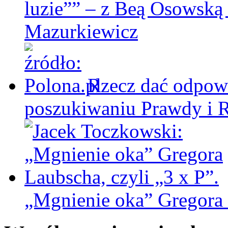
luzie”” – z Beą Osowską
Mazurkiewicz
Rzecz dać odpowi
poszukiwaniu Prawdy i 
„Mgnienie oka” Gregora L