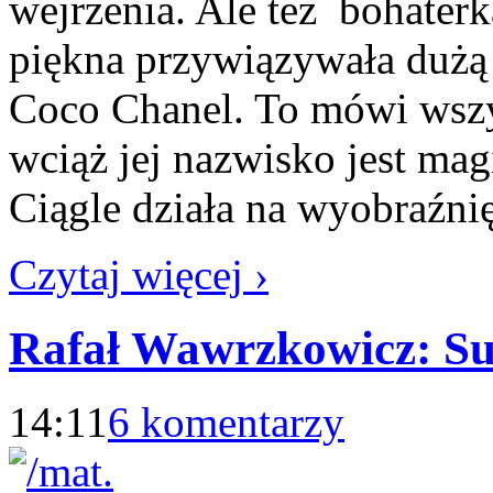
wejrzenia. Ale też bohaterka
piękna przywiązywała duż
Coco Chanel. To mówi wszy
wciąż jej nazwisko jest ma
Ciągle działa na wyobraźni
Czytaj więcej ›
Rafał Wawrzkowicz: S
14:11
6 komentarzy