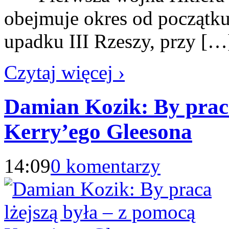
obejmuje okres od początk
upadku III Rzeszy, przy […
Czytaj więcej ›
Damian Kozik: By praca
Kerry’ego Gleesona
14:09
0 komentarzy