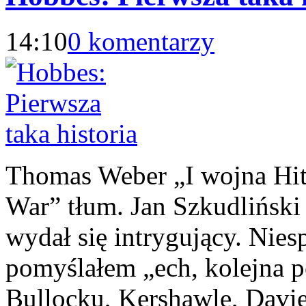
14:10
0 komentarzy
Thomas Weber „I wojna Hitle
War” tłum. Jan Szkudlińs
wydał się intrygujący. Nies
pomyślałem „ech, kolejna p
Bullocku, Kershawle, Davie