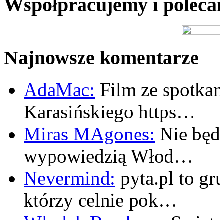
Współpracujemy i polec
Najnowsze komentarze
AdaMac:
Film ze spotkan
Karasińskiego https…
Miras MAgones:
Nie będę
wypowiedzią Włod…
Nevermind:
pyta.pl to gr
którzy celnie pok…