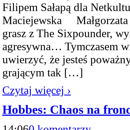
Filipem Sałapą dla Netkult
Maciejewska Małgorzata 
grasz z The Sixpounder, wyd
agresywna… Tymczasem widz
uwierzyć, że jesteś poważn
grającym tak […]
Czytaj więcej ›
Hobbes: Chaos na fron
14:06
0 komentarzy