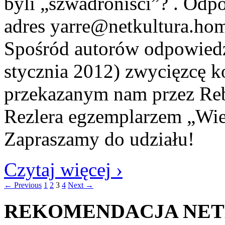
byli „szwadroniści”? . Odp
adres yarre@netkultura.home
Spośród autorów odpowied
stycznia 2012) zwycięzcę 
przekazanym nam przez Reb
Rezlera egzemplarzem „Wie
Zapraszamy do udziału!
Czytaj więcej ›
← Previous
1
2
3
4
Next →
REKOMENDACJA NE