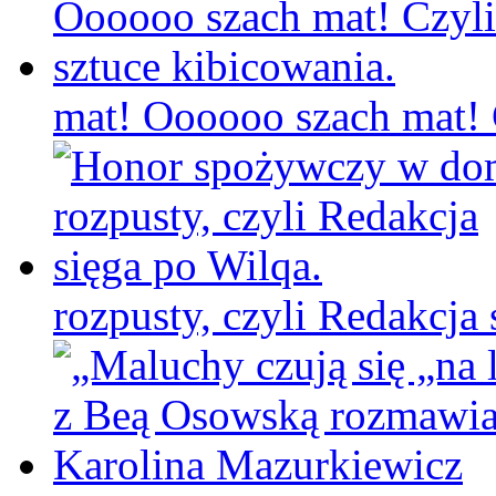
mat! Oooooo szach mat! C
rozpusty, czyli Redakcja 