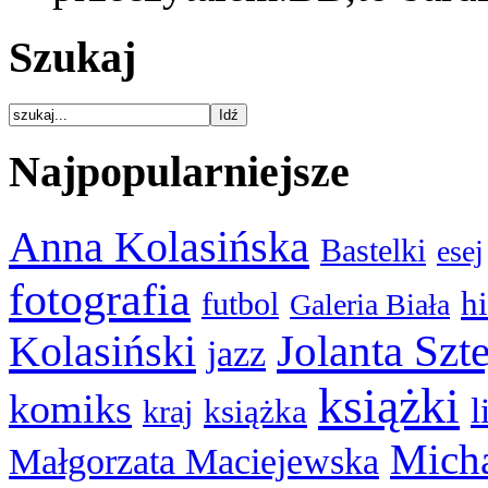
Szukaj
Najpopularniejsze
Anna Kolasińska
Bastelki
esej
fotografia
hi
futbol
Galeria Biała
Kolasiński
Jolanta Szt
jazz
książki
komiks
l
książka
kraj
Micha
Małgorzata Maciejewska