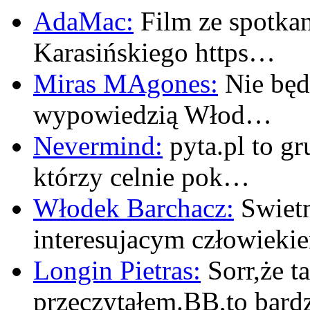
AdaMac:
Film ze spotkan
Karasińskiego https…
Miras MAgones:
Nie będę
wypowiedzią Włod…
Nevermind:
pyta.pl to gr
którzy celnie pok…
Włodek Barchacz:
Swietn
interesujacym człowiek
Longin Pietras:
Sorr,że t
przeczytałem.BB,to bar