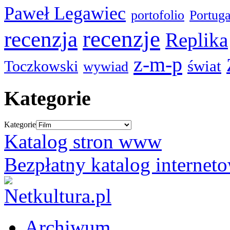
Paweł Legawiec
portofolio
Portuga
recenzje
recenzja
Replika
z-m-p
świat
Toczkowski
wywiad
Kategorie
Kategorie
Katalog stron www
Bezpłatny katalog internet
Archiwum