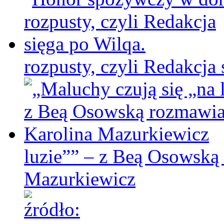
rozpusty, czyli Redakcja 
luzie”” – z Beą Osowską
Mazurkiewicz