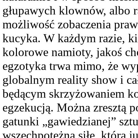
głupawych klownów, albo r
możliwość zobaczenia praw
kucyka. W każdym razie, ki
kolorowe namioty, jakoś chę
egzotyka trwa mimo, że wyp
globalnym reality show i 
będącym skrzyżowaniem kom
egzekucją. Można zresztą p
gatunki „gawiedzianej” sztu
wszechpotężną siłę, która ju