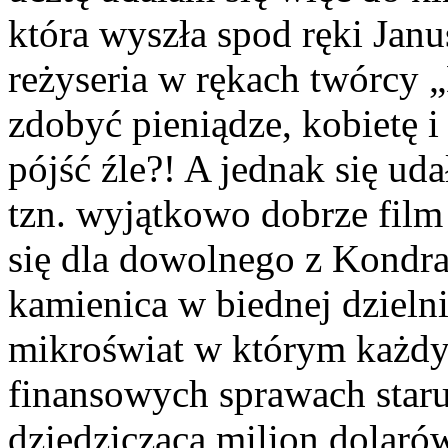
która wyszła spod ręki Janu
reżyseria w rękach twórcy 
zdobyć pieniądze, kobietę 
pójść źle?! A jednak się ud
tzn. wyjątkowo dobrze film
się dla dowolnego z Kondr
kamienica w biednej dzieln
mikroświat w którym każdy
finansowych sprawach star
dziedzicząca milion dolar