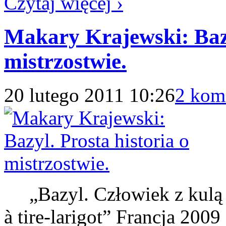
Czytaj więcej ›
Makary Krajewski: Bazy
mistrzostwie.
20 lutego 2011 10:26
2 kom
„Bazyl. Człowiek z kulą w
à tire-larigot” Francja 