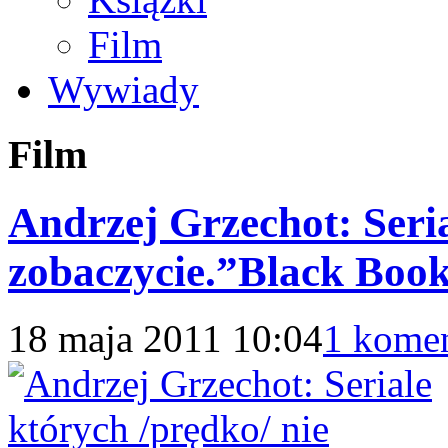
Film
Wywiady
Film
Andrzej Grzechot: Seria
zobaczycie.”Black Boo
18 maja 2011 10:04
1 komen