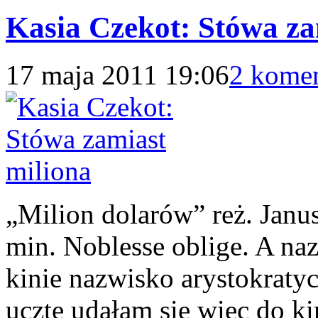
Kasia Czekot: Stówa za
17 maja 2011 19:06
2 komen
„Milion dolarów” reż. Janu
min. Noblesse oblige. A na
kinie nazwisko arystokratyc
ucztę udałam się więc do k