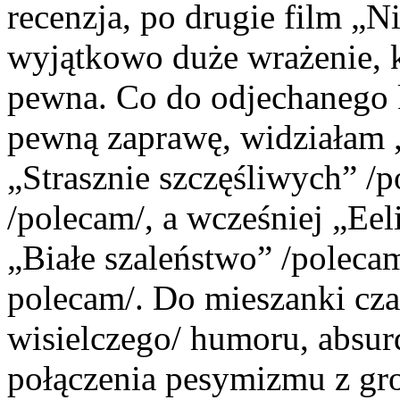
recenzja, po drugie film „N
wyjątkowo duże wrażenie, k
pewna. Co do odjechanego
pewną zaprawę, widziałam 
„Strasznie szczęśliwych” /
/polecam/, a wcześniej „Ee
„Białe szaleństwo” /poleca
polecam/. Do mieszanki cz
wisielczego/ humoru, absu
połączenia pesymizmu z gro