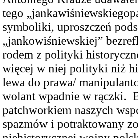
tego „jankawiśniewskiegopa
symboliki, uproszczeń pod
„jankowiśniewskiej” bezrefl
rodem z polityki historyczne
więcej w niej polityki niż h
lewa do prawa/ manipulant
wolant wpadnie w rączki. B
patchworkiem naszych wspó
spazmów i potraktowany zos
niehistorycznej wojny po