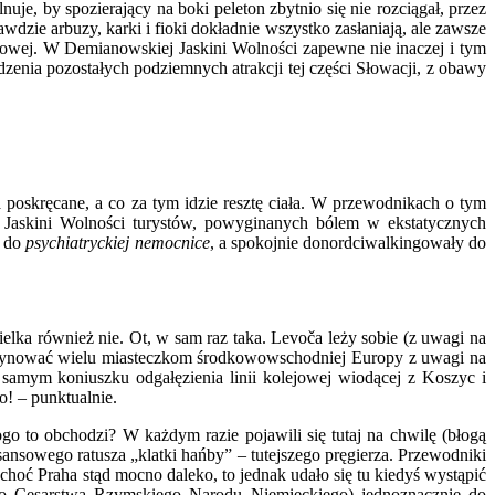
e, by spozierający na boki peleton zbytnio się nie rozciągał, przez
dzie arbuzy, karki i fioki dokładnie wszystko zasłaniają, ale zawsze
dowej. W Demianowskiej Jaskini Wolności zapewne nie inaczej i tym
dzenia pozostałych podziemnych atrakcji tej części Słowacji, z obawy
poskręcane, a co za tym idzie resztę ciała. W przewodnikach o tym
 Jaskini Wolności turystów, powyginanych bólem w ekstatycznych
e do
psychiatryckiej nemocnice
, a spokojnie donordciwalkingowały do
elka również nie. Ot, w sam raz taka. Levoča leży sobie (z uwagi na
aordynować wielu miasteczkom środkowowschodniej Europy z uwagi na
samym koniuszku odgałęzienia linii kolejowej wiodącej z Koszyc i
o! – punktualnie.
 to obchodzi? W każdym razie pojawili się tutaj na chwilę (błogą
nesansowego ratusza „klatki hańby” – tutejszego pręgierza. Przewodniki
 choć Praha stąd mocno daleko, to jednak udało się tu kiedyś wystąpić
ego Cesarstwa Rzymskiego Narodu Niemieckiego) jednoznacznie do