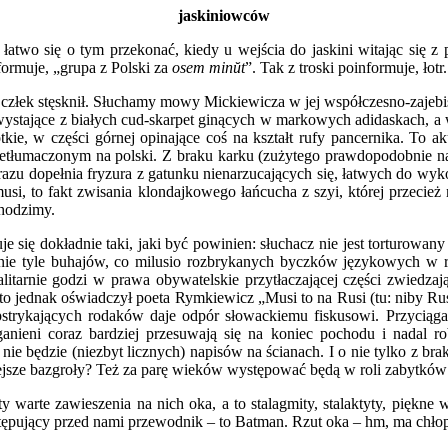
jaskiniowców
 łatwo się o tym przekonać, kiedy u wejścia do jaskini witając się 
ormuje, „grupa z Polski za
osem minŭt
”. Tak z troski poinformuje, łot
 człek stęsknił. Słuchamy mowy Mickiewicza w jej współczesno-zajeb
y wystające z białych cud-skarpet ginących w markowych adidaskach,
ótkie, w części górnej opinające coś na kształt rufy pancernika. To 
rzetłumaczonym na polski. Z braku karku (zużytego prawdopodobnie n
azu dopełnia fryzura z gatunku nienarzucających się, łatwych do wyko
si, to fakt zwisania klondajkowego łańcucha z szyi, której przecież
hodzimy.
się dokładnie taki, jaki być powinien: słuchacz nie jest torturowany
 nie tyle buhajów, co milusio rozbrykanych byczków językowych w ro
otalitarnie godzi w prawa obywatelskie przytłaczającej części zwiedz
k to jednak oświadczył poeta Rymkiewicz „Musi to na Rusi (tu: niby Ru
pstrykających rodaków daje odpór słowackiemu fiskusowi. Przyciąg
ganieni coraz bardziej przesuwają się na koniec pochodu i nadal r
ż nie będzie (niezbyt licznych) napisów na ścianach. I o nie tylko z br
iejsze bazgroły? Też za parę wieków występować będą w roli zabytków
y warte zawieszenia na nich oka, a to stalagmity, stalaktyty, piękn
ystępujący przed nami przewodnik – to Batman. Rzut oka – hm, ma chłop