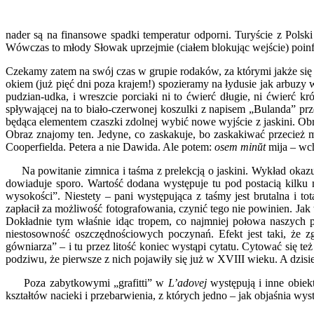
nader są na finansowe spadki temperatur odporni. Turyście z Polski
Wówczas to młody Słowak uprzejmie (ciałem blokując wejście) poinf
Czekamy zatem na swój czas w grupie rodaków, za którymi jakże się
okiem (już pięć dni poza krajem!) spozieramy na łydusie jak arbuz
pudzian-udka, i wreszcie porciaki ni to ćwierć długie, ni ćwierć kr
spływającej na to biało-czerwonej koszulki z napisem „Bulanda” p
będąca elementem czaszki zdolnej wybić nowe wyjście z jaskini. Obr
Obraz znajomy ten. Jedyne, co zaskakuje, bo zaskakiwać przecież mu
Cooperfielda. Petera a nie Dawida. Ale potem:
osem minŭt
mija – wc
Na powitanie zimnica i taśma z prelekcją o jaskini. Wykład okazuje 
dowiaduje sporo. Wartość dodana występuje tu pod postacią kilku
wysokości”. Niestety – pani występująca z taśmy jest brutalna i t
zapłacił za możliwość fotografowania, czynić tego nie powinien. Ja
Dokładnie tym właśnie idąc tropem, co najmniej połowa naszych 
niestosowność oszczędnościowych poczynań. Efekt jest taki, że z
gówniarza” – i tu przez litość koniec wystąpi cytatu. Cytować się te
podziwu, że pierwsze z nich pojawiły się już w XVIII wieku. A dzis
Poza zabytkowymi „grafitti” w
L’adovej
występują i inne obiekt
kształtów nacieki i przebarwienia, z których jedno – jak objaśnia w