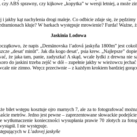
dzą, czy ABS sprawny, czy kijkowe „kopytka” w wersji letniej, a może z
 jakby kąt nachylenia drogi maleje. Co odbicie zdaje się, że pędzimy 
zedramionach kłuje? W barkach występuje mrowienie? Furda! Ważne, że
Jaskinia Lodowa
 początkowo, że napis „Demänovska l’adová jaskyňa 1800m” jest cokol
ze „desat’ minŭt”. Jak dla kogo desat’, psia krew. „Najlepsze” dopiero
wać, że jaka tam, panie, zadyszka! A skąd, wcale łydki z drewna nie są
skoro do jaskini trzeba zejść w dół – zupełnie jakby w wieżowcu jech
wcale nie zimno. Wręcz przeciwnie – z każdym krokiem bardziej gorąc
że bilet wstępu kosztuje ojro marnych 7, ale za to fotografować możn
naście metrów. Jedno jest pewne – zaprezentowane słowackie podejście d
nne wytłumaczenie konieczności wysupłania prawie 70 złotych za fo
ystąpił. I nie występuje.
ystępujących w
L’adovej
jaskyňe