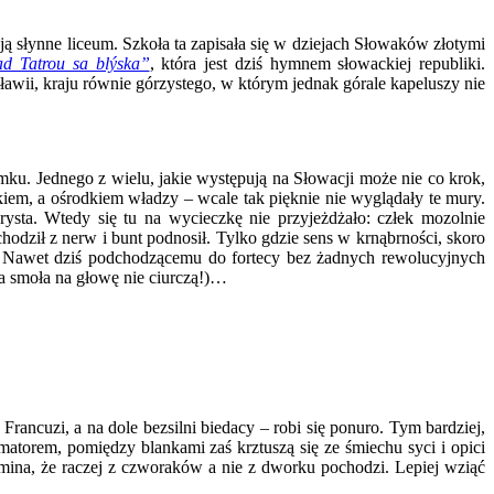
 słynne liceum. Szkoła ta zapisała się w dziejach Słowaków złotymi
d Tatrou sa blýska”
, która jest dziś hymnem słowackiej republiki.
awii, kraju równie górzystego, w którym jednak górale kapeluszy nie
ku. Jednego z wielu, jakie występują na Słowacji może nie co krok,
tkiem, a ośrodkiem władzy – wcale tak pięknie nie wyglądały te mury.
urysta. Wtedy się tu na wycieczkę nie przyjeżdżało: człek mozolnie
chodził z nerw i bunt podnosił. Tylko gdzie sens w krnąbrności, skoro
? Nawet dziś podchodzącemu do fortecy bez żadnych rewolucyjnych
ca smoła na głowę nie ciurczą!)…
rancuzi, a na dole bezsilni biedacy – robi się ponuro. Tym bardziej,
matorem, pomiędzy blankami zaś krztuszą się ze śmiechu syci i opici
mina, że raczej z czworaków a nie z dworku pochodzi. Lepiej wziąć