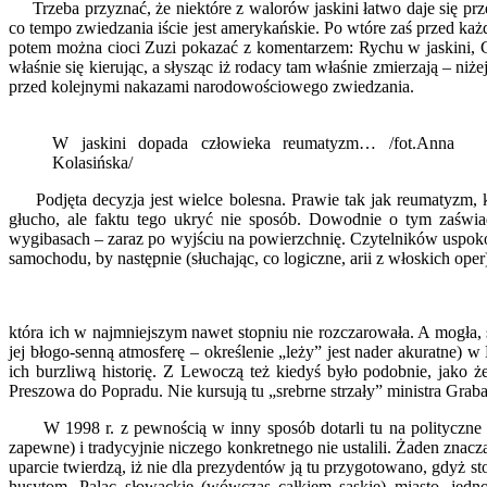
Trzeba przyznać, że niektóre z walorów jaskini łatwo daje się prze
co tempo zwiedzania iście jest amerykańskie. Po wtóre zaś przed każ
potem można cioci Zuzi pokazać z komentarzem: Rychu w jaskini, G
właśnie się kierując, a słysząc iż rodacy tam właśnie zmierzają – n
przed kolejnymi nakazami narodowościowego zwiedzania.
W jaskini dopada człowieka reumatyzm… /fot.Anna
Kolasińska/
Podjęta decyzja jest wielce bolesna. Prawie tak jak reumatyzm, k
głucho, ale faktu tego ukryć nie sposób. Dowodnie o tym zaświ
wygibasach – zaraz po wyjściu na powierzchnię. Czytelników uspoko
samochodu, by następnie (słuchając, co logiczne, arii z włoskich oper
która ich w najmniejszym nawet stopniu nie rozczarowała. A mogła, 
jej błogo-senną atmosferę – określenie „leży” jest nader akuratn
ich burzliwą historię. Z Lewoczą też kiedyś było podobnie, jako
Preszowa do Popradu. Nie kursują tu „srebrne strzały” ministra Graba
W 1998 r. z pewnością w inny sposób dotarli tu na polityczne sz
zapewne) i tradycyjnie niczego konkretnego nie ustalili. Żaden znaczą
uparcie twierdzą, iż nie dla prezydentów ją tu przygotowano, gdyż st
husytom. Paląc słowackie (wówczas całkiem saskie) miasto, jed