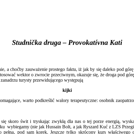
Studnička druga – Provokat
í
vna Kati
hoćby zauważenie prostego faktu, iż jak by się daleko pod górę nie 
tosować wektor o zwrocie przeciwnym, okazuje się, że droga pod górę j
w zanadrzu turysty przewidującego występują
kijki
omagające, warto podkreślić walory terapeutyczne: osobnik zaopatrzo
ę skoro świt i tryskając zwykłą dla nas o tej porze energią, wys
u wybiegamy (nie jak Hussain Bolt, a jak Ryszard Kuć z LZS Przegibe
 pełna, pod sam korek. Jeszcze tylko skrócony kurs właściwego od