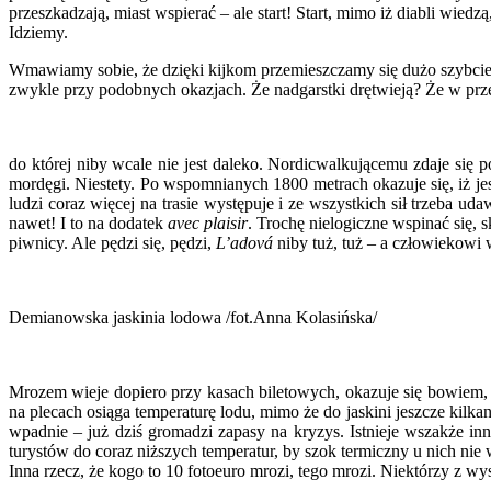
przeszkadzają, miast wspierać – ale start! Start, mimo iż diabli wie
Idziemy.
Wmawiamy sobie, że dzięki kijkom przemieszczamy się dużo szybciej i
zwykle przy podobnych okazjach. Że nadgarstki drętwieją? Że w pr
do której niby wcale nie jest daleko. Nordicwalkującemu zdaje się
mordęgi. Niestety. Po wspomnianych 1800 metrach okazuje się, iż jeszc
ludzi coraz więcej na trasie występuje i ze wszystkich sił trzeba uda
nawet! I to na dodatek
avec plaisir
. Trochę nielogiczne wspinać się, 
piwnicy. Ale pędzi się, pędzi,
L’adová
niby tuż, tuż – a człowiekowi 
Demianowska jaskinia lodowa /fot.Anna Kolasińska/
Mrozem wieje dopiero przy kasach biletowych, okazuje się bowiem, 
na plecach osiąga temperaturę lodu, mimo że do jaskini jeszcze kilka
wpadnie – już dziś gromadzi zapasy na kryzys. Istnieje wszakże i
turystów do coraz niższych temperatur, by szok termiczny u nich nie w
Inna rzecz, że kogo to 10 fotoeuro mrozi, tego mrozi. Niektórzy z w