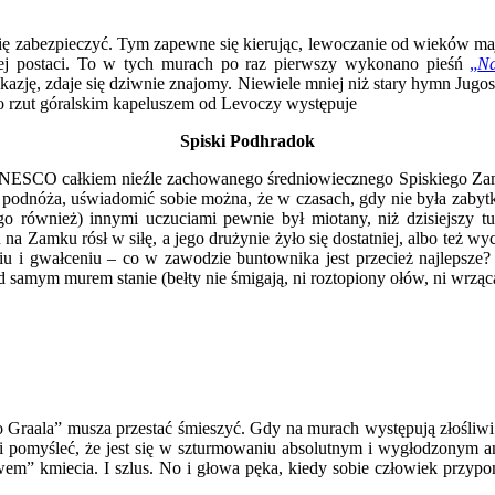
ię zabezpieczyć. Tym zapewne się kierując, lewoczanie od wieków mają
iej postaci. To w tych murach po raz pierwszy wykonano pieśń
„
Na
zję, zdaje się dziwnie znajomy. Niewiele mniej niż stary hymn Jugosł
 o rzut góralskim kapeluszem od Levoczy występuje
Spiski Podhradok
e UNESCO całkiem nieźle zachowanego średniowiecznego Spiskiego Zam
jej podnóża, uświadomić sobie można, że w czasach, gdy nie była zaby
ego również) innymi uczuciami pewnie był miotany, niż dzisiejszy t
a Zamku rósł w siłę, a jego drużynie żyło się dostatniej, albo też wy
iu i gwałceniu – co w zawodzie buntownika jest przecież najlepsze
d samym murem stanie (bełty nie śmigają, ni roztopiony ołów, ni wrzą
o Graala” musza przestać śmieszyć. Gdy na murach występują złośliwi F
Jeśli pomyśleć, że jest się w szturmowaniu absolutnym i wygłodzonym a
wem” kmiecia. I szlus. No i głowa pęka, kiedy sobie człowiek przypo