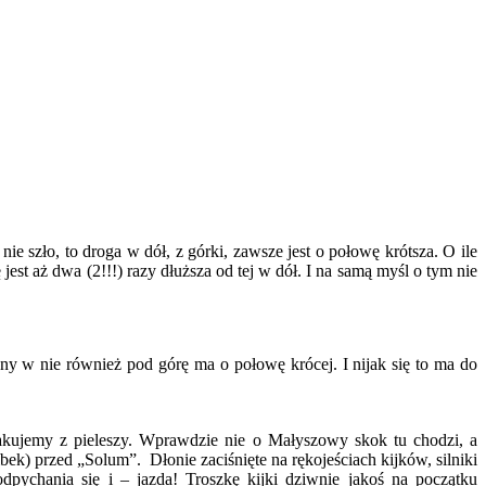
szło, to droga w dół, z górki, zawsze jest o połowę krótsza. O ile
est aż dwa (2!!!) razy dłuższa od tej w dół. I na samą myśl o tym nie
ny w nie również pod górę ma o połowę krócej. I nijak się to ma do
kakujemy z pieleszy. Wprawdzie nie o Małyszowy skok tu chodzi, a
k) przed „Solum”. Dłonie zaciśnięte na rękojeściach kijków, silniki
pychania się i – jazda! Troszkę kijki dziwnie jakoś na początku