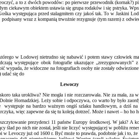
oczyć, a to z dwóch powodów: po pierwsze przewodnik (kornak?) pilnuj
dym ciekawym obiektem ustawia się grupa rodaków i się pstryka. Wpraw
ośka występująca przed stalagmitem czy jakoś tak. To w Jaskini Lo
iżej podpisany wraz z kompanią trwożnie rezygnuje (tym razem) z odwie
tórego w Lodowej nietrudno się nabawić i potem stawy człowiek ma 
adczają występujące obok fotografie ukazujące „zrezygnowanych” z
ić wypada, że widoczne na fotografiach osoby nie zostały odwiezion
) udać się do
Lewoczy
skoro taka urokliwa? Nie mogła i nie rozczarowała. Nie za mała, za wi
e) w Dolnie Hornadzkiej. Leży sobie i odpoczywa, co warto by było z
 że występuje na bardzo ważnym ongiś szlaku handlowym, a dziś na 
rczyka, więc zapewne da się tu koleją dotrzeć. Może i nawet – ho ho h
czytowanie prezydenci 11 państw Europy środkowej. W jaki? A kogo
cy ślad po nich nie został, jeśli nie liczyć występującej w pobliżu re
oi w Levoczy już od 1600 r. Być może to prawda, podobnie jak i to, że
noznacznie dali niemieckiemu królowi Węgier (czyli władcy Święt