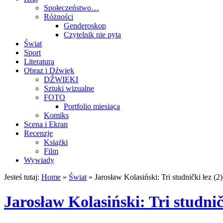
Społeczeństwo…
Różności
Genderoskop
Czytelnik nie pyta
Świat
Sport
Literatura
Obraz i Dźwięk
DŹWIĘKI
Sztuki wizualne
FOTO
Portfolio miesiąca
Komiks
Scena i Ekran
Recenzje
Książki
Film
Wywiady
Jesteś tutaj:
Home
»
Świat
»
Jarosław Kolasiński: Tri studnički łez (2
Jarosław Kolasiński: Tri studnič