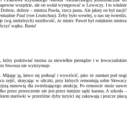
 zapewne wszędzie, ale on wolał występować w Lewoczy. I to właśnie
brze, dobrze – mistrza Pawła, rzecz jasna. Ale jakiej on był nacji?
ntualnie
Paul
(
von Leutschau
). Żeby było weselej, u nas się twierdzi,
je (wg niektórych) możliwość, że mistrz Paweł był rodakiem mistrza
ńczyć wątku. Basta!
, który podziwiać można za niewielkie pieniądze i w lewoczańskim
ełem Stwosza nie wytrzymuje.
 Mijając ją, łatwo się potknąć i wywrócić, jako że zamiast pod nogi
cu zejść, skręcając w uliczki, przy których remontują sobie Słowacy
ejszą stanowią dla zwiedzającego atrakcję. Po remoncie może nawet
ko przez przeoczenie nie jest przez tutejsze sądy karana. A szkoda –
iem starówki w przeróżne dyby turyści się zakuwają i jeszcze płacą