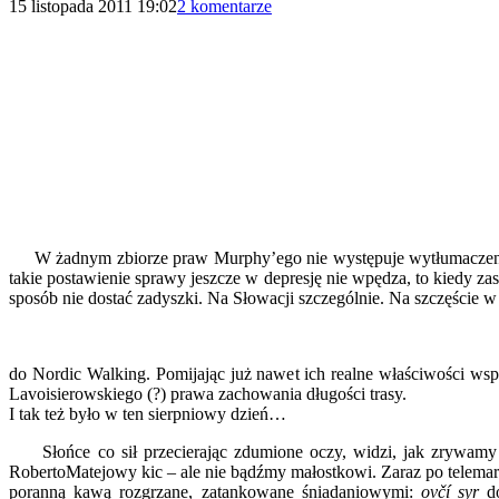
15 listopada 2011 19:02
2 komentarze
W żadnym zbiorze praw Murphy’ego nie występuje wytłumaczenie, a c
takie postawienie sprawy jeszcze w depresję nie wpędza, to kiedy zas
sposób nie dostać zadyszki. Na Słowacji szczególnie. Na szczęście 
do Nordic Walking. Pomijając już nawet ich realne właściwości wsp
Lavoisierowskiego (?) prawa zachowania długości trasy.
I tak też było w ten sierpniowy dzień…
Słońce co sił przecierając zdumione oczy, widzi, jak zrywamy si
RobertoMatejowy kic – ale nie bądźmy małostkowi. Zaraz po telemark
poranną kawą rozgrzane, zatankowane śniadaniowymi:
ovčí syr
do