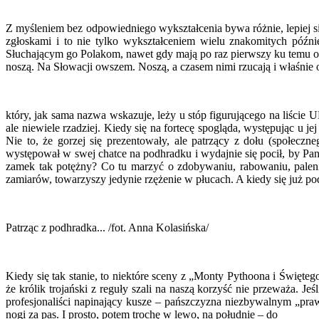
Z myśleniem bez odpowiedniego wykształcenia bywa różnie, lepiej s
zgłoskami i to nie tylko wykształceniem wielu znakomitych późn
Słuchającym go Polakom, nawet gdy mają po raz pierwszy ku temu oka
noszą. Na Słowacji owszem. Noszą, a czasem nimi rzucają i właśnie
który, jak sama nazwa wskazuje, leży u stóp figurującego na liści
ale niewiele rzadziej. Kiedy się na fortecę spogląda, występując u 
Nie to, że gorzej się prezentowały, ale patrzący z dołu (społeczn
występował w swej chatce na podhradku i wydajnie się pocił, by Pan n
zamek tak potężny? Co tu marzyć o zdobywaniu, rabowaniu, palen
zamiarów, towarzyszy jedynie rzężenie w płucach. A kiedy się już po
Patrząc z podhradka... /fot. Anna Kolasińska/
Kiedy się tak stanie, to niektóre sceny z „Monty Pythoona i Święteg
że królik trojański z reguły szali na naszą korzyść nie przeważa. 
profesjonaliści napinający kusze – pańszczyzna niezbywalnym „pra
nogi za pas. I prosto, potem trochę w lewo, na południe – do