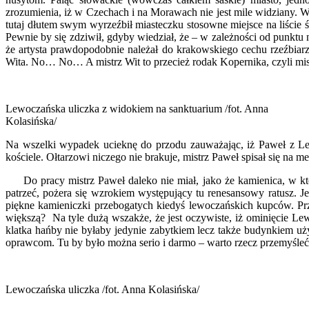
zrozumienia, iż w Czechach i na Morawach nie jest mile widziany. 
tutaj dłutem swym wyrzeźbił miasteczku stosowne miejsce na liście 
Pewnie by się zdziwił, gdyby wiedział, że – w zależności od punkt
że artysta prawdopodobnie należał do krakowskiego cechu rzeźbiarz
Wita. No… No… A mistrz Wit to przecież rodak Kopernika, czyli mis
Lewoczańska uliczka z widokiem na sanktuarium /fot. Anna
Kolasińska/
Na wszelki wypadek ucieknę do przodu zauważając, iż Paweł z Lew
kościele. Ołtarzowi niczego nie brakuje, mistrz Paweł spisał się na
Do pracy mistrz Paweł daleko nie miał, jako że kamienica, w której
patrzeć, pożera się wzrokiem występujący tu renesansowy ratusz. Je
piękne kamieniczki przebogatych kiedyś lewoczańskich kupców. Prz
większą? Na tyle dużą wszakże, że jest oczywiste, iż ominięcie Lewo
klatka hańby nie byłaby jedynie zabytkiem lecz także budynkiem uż
oprawcom. Tu by było można serio i darmo – warto rzecz przemyśleć
Lewoczańska uliczka /fot. Anna Kolasińska/