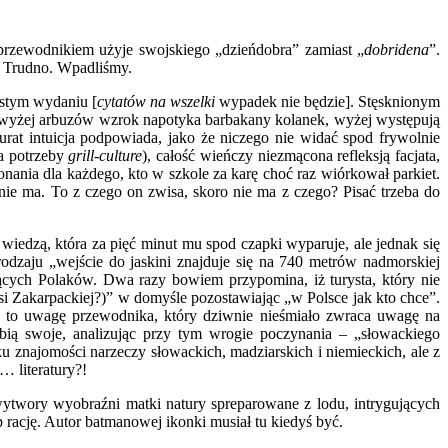
z przewodnikiem użyje swojskiego „dzieńdobra” zamiast „
dobridena
”.
r. Trudno. Wpadliśmy.
istym wydaniu [
cytatów na wszelki
wypadek nie będzie]. Stęsknionym
 a wyżej arbuzów wzrok napotyka barbakany kolanek, wyżej występują
akurat intuicja podpowiada, jako że niczego nie widać spod frywolnie
a potrzeby
grill-culture
), całość wieńczy niezmącona refleksją facjata,
nania dla każdego, kto w szkole za karę choć raz wiórkował parkiet.
 nie ma. To z czego on zwisa, skoro nie ma z czego? Pisać trzeba do
 wiedzą, która za pięć minut mu spod czapki wyparuje, ale jednak się
dzaju „wejście do jaskini znajduje się na 740 metrów nadmorskiej
ających Polaków. Dwa razy bowiem przypomina, iż turysta, który nie
si Zakarpackiej?)” w domyśle pozostawiając „w Polsce jak kto chce”.
a to uwagę przewodnika, który dziwnie nieśmiało zwraca uwagę na
obią swoje, analizując przy tym wrogie poczynania – „słowackiego
aku znajomości narzeczy słowackich, madziarskich i niemieckich, ale z
… literatury?!
e wytwory wyobraźni matki natury spreparowane z lodu, intrygujących
 rację. Autor batmanowej ikonki musiał tu kiedyś być.