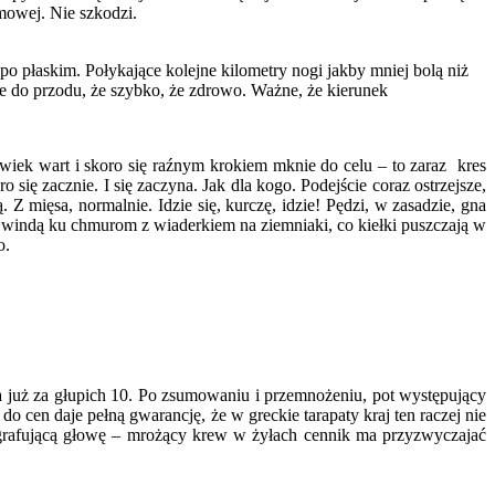
imowej. Nie szkodzi.
po płaskim. Połykające kolejne kilometry nogi jakby mniej bolą niż
 do przodu, że szybko, że zdrowo. Ważne, że kierunek
wiek wart i skoro się raźnym krokiem mknie do celu – to zaraz kres
 się zacznie. I się zaczyna. Jak dla kogo. Podejście coraz ostrzejsze,
. Z mięsa, normalnie. Idzie się, kurczę, idzie! Pędzi, w zasadzie, gna
ać windą ku chmurom z wiaderkiem na ziemniaki, co kiełki puszczają w
o.
a już za głupich 10. Po zsumowaniu i przemnożeniu, pot występujący
o cen daje pełną gwarancję, że w greckie tarapaty kraj ten raczej nie
tografującą głowę – mrożący krew w żyłach cennik ma przyzwyczajać