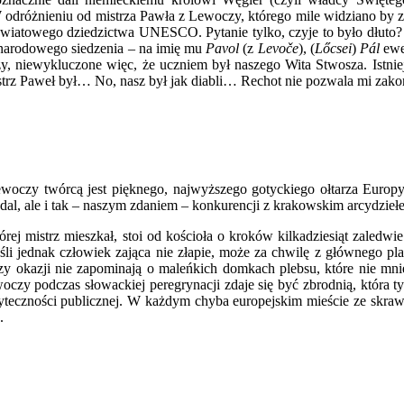
W odróżnieniu od mistrza Pawła z Lewoczy, którego mile widziano by
światowego dziedzictwa UNESCO. Pytanie tylko, czyje to było dłuto? Do
u narodowego siedzenia – na imię mu
Pavol
(z
Levoče
), (
Lőcsei
)
Pál
ewe
y, niewykluczone więc, że uczniem był naszego Wita Stwosza. Istnie
trz Paweł był… No, nasz był jak diabli… Rechot nie pozwala mi zako
oczy twórcą jest pięknego, najwyższego gotyckiego ołtarza Europy
 medal, ale i tak – naszym zdaniem – konkurencji z krakowskim arcydzi
 mistrz mieszkał, stoi od kościoła o kroków kilkadziesiąt zaledwie.
śli jednak człowiek zająca nie złapie, może za chwilę z głównego pla
y okazji nie zapominają o maleńkich domkach plebsu, które nie mni
czy podczas słowackiej peregrynacji zdaje się być zbrodnią, która tyl
yteczności publicznej. W każdym chyba europejskim mieście ze skrawk
.