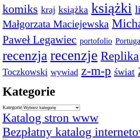
książki
komiks
l
książka
kraj
Micha
Małgorzata Maciejewska
Paweł Legawiec
portofolio
Portuga
recenzje
recenzja
Replika
z-m-p
świat
Toczkowski
wywiad
Kategorie
Kategorie
Katalog stron www
Bezpłatny katalog internet