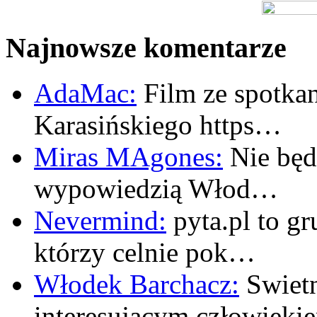
Najnowsze komentarze
AdaMac:
Film ze spotkan
Karasińskiego https…
Miras MAgones:
Nie będę
wypowiedzią Włod…
Nevermind:
pyta.pl to gr
którzy celnie pok…
Włodek Barchacz:
Swietn
interesujacym człowiek