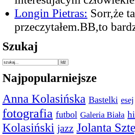
Longin Pietras:
Sorr,że t
przeczytałem.BB,to bar
Szukaj
Najpopularniejsze
Anna Kolasińska
Bastelki
esej
fotografia
hi
futbol
Galeria Biała
Kolasiński
Jolanta Szt
jazz