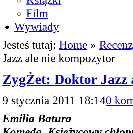
Film
Wywiady
Jesteś tutaj:
Home
»
Recenz
Jazz ale nie kompozytor
ZygŻet: Doktor Jazz 
9 stycznia 2011 18:14
0 kom
Emilia Batura
Komeda. Księżycowy chłop