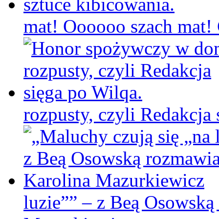
mat! Oooooo szach mat! C
rozpusty, czyli Redakcja 
luzie”” – z Beą Osowską