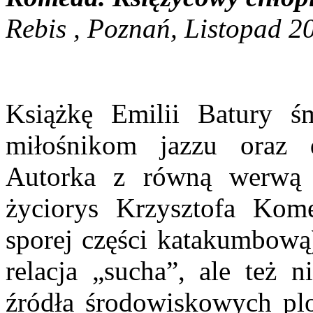
Rebis , Poznań, Listopad 2
Książkę Emilii Batury śm
miłośnikom jazzu oraz do
Autorka z równą werwą i
życiorys Krzysztofa Kome
sporej części katakumbową)
relacja „sucha”, ale też 
źródła środowiskowych plo