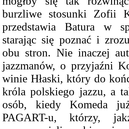
mógłby się tak rozwinąć
burzliwe stosunki Zofii 
przedstawia Batura w s
starając się poznać i zroz
obu stron. Nie inaczej au
jazzmanów, o przyjaźni K
winie Hłaski, który do koń
króla polskiego jazzu, a t
osób, kiedy Komeda ju
PAGART-u, którzy, jak