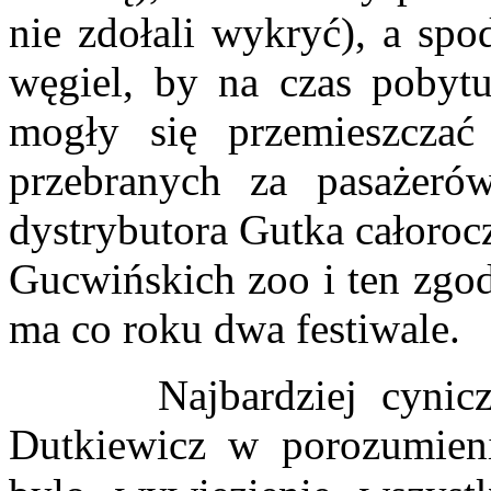
nie zdołali wykryć), a sp
węgiel, by na czas pobyt
mogły się przemieszcza
przebranych za pasażeró
dystrybutora Gutka całoro
Gucwińskich zoo i ten zgod
ma co roku dwa festiwale.
Najbardziej cynicznym
Dutkiewicz w porozumieni