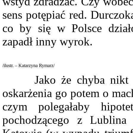
wstyd zdradzać. Czy wobec 
sens potępiać red. Durczok
co by się w Polsce dzia
zapadł inny wyrok.
/ilustr. – Katarzyna Rymarz/
Jako że chyba nikt u 
oskarżenia go potem o mach
czym polegałaby hipote
pochodzącego z Lublina