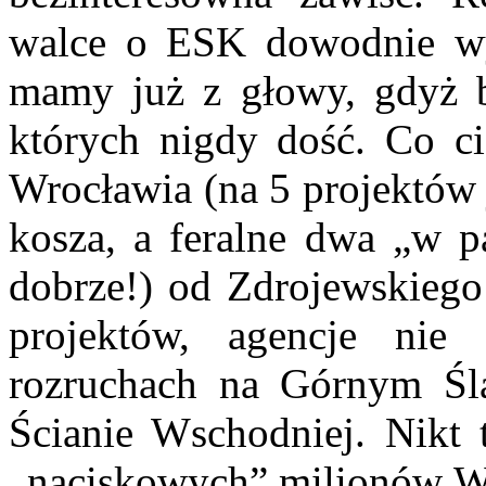
walce o ESK dowodnie wyk
mamy już z głowy, gdyż bó
których nigdy dość. Co c
Wrocławia (na 5 projektów 
kosza, a feralne dwa „w pa
dobrze!) od Zdrojewskiego
projektów, agencje ni
rozruchach na Górnym Śl
Ścianie Wschodniej. Nikt 
„naciskowych” milionów Wa