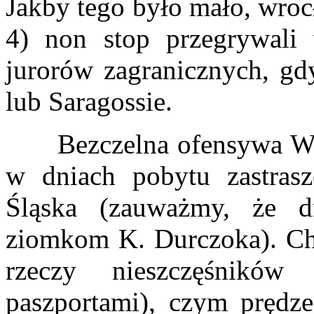
Jakby tego było mało, wroc
4) non stop przegrywali 
jurorów zagranicznych, gd
lub Saragossie.
Bezczelna ofensywa Wro
w dniach pobytu zastras
Śląska (zauważmy, że d
ziomkom K. Durczoka). Chc
rzeczy nieszczęśnikó
paszportami), czym prędz