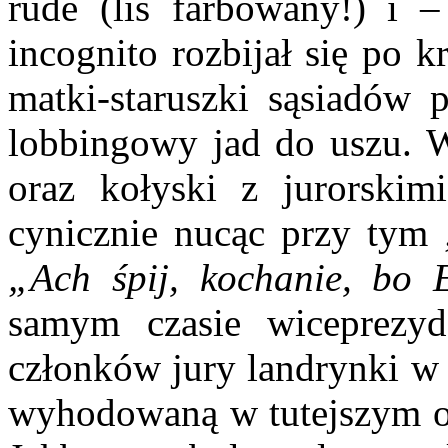
rude (lis farbowany!) i 
incognito rozbijał się po k
matki-staruszki sąsiadów 
lobbingowy jad do uszu. 
oraz kołyski z jurorski
cynicznie nucąc przy tym
„Ach śpij, kochanie, bo
samym czasie wiceprezy
członków jury landrynki w 
wyhodowaną w tutejszym o