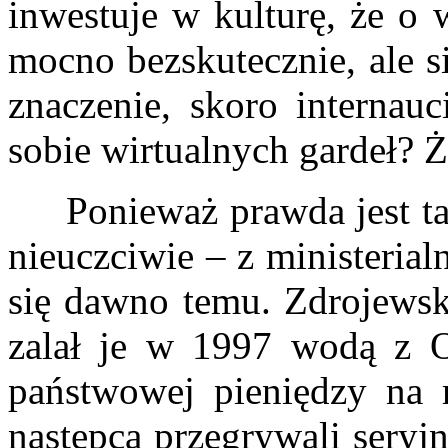
inwestuje w kulturę, że o 
mocno bezskutecznie, ale s
znaczenie, skoro internauc
sobie wirtualnych gardeł? 
Ponieważ prawda jest tak
nieuczciwie – z ministeria
się dawno temu. Zdrojewski
zalał je w 1997 wodą z O
państwowej pieniędzy na r
następca przegrywali seryj