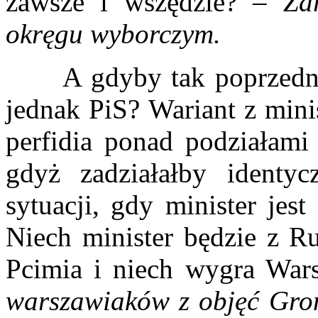
zawsze i wszędzie?
– Zd
okręgu wyborczym.
A gdyby tak poprzednie
jednak PiS? Wariant z min
perfidia ponad podziałami
gdyż zadziałałby ident
sytuacji, gdy minister jest
Niech minister będzie z Ru
Pcimia i niech wygra Wa
warszawiaków z objęć Gron