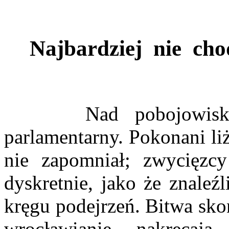
Najbardziej nie ch
Nad pobojowiskiem 
parlamentarny. Pokonani liżą
nie zapomniał; zwycięzc
dyskretnie, jako że znaleź
kręgu podejrzeń. Bitwa sko
wrocławianie nakręcaj