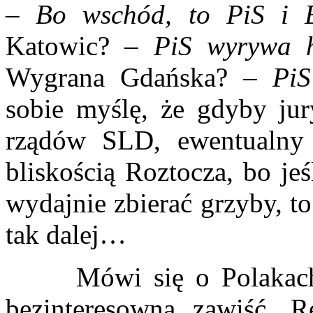
–
Bo wschód, to PiS i 
Katowic?
– PiS wyrywa h
Wygrana Gdańska?
– PiS
sobie myślę, że gdyby ju
rządów SLD, ewentualny 
bliskością Roztocza, bo je
wydajnie zbierać grzyby, to 
tak dalej…
Mówi się o Polakach, ż
bezinteresowna zawiść. 