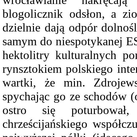
blogolicznik odsłon, a z
dzielnie dają odpór dolno
samym do niespotykanej ES
hektolitry kulturalnych p
rynsztokiem polskiego inte
wartki, że min. Zdrojew
spychając go ze schodów (o
ostro się poturbował
chrześcijańskiego współc