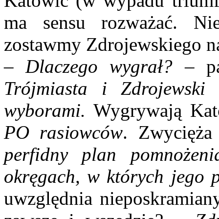
Katowic (w wypadu triumfu
ma sensu rozważać. Nie
zostawmy Zdrojewskiego na
– Dlaczego wygrał? –
pa
Trójmiasta i Zdrojewski
wyborami.
Wygrywają Kat
PO rasiowców
. Zwycięża
perfidny plan pomnożeni
okręgach, w których jego p
uwzględnia nieposkramiany