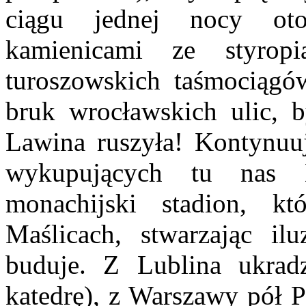
ciągu jednej nocy ot
kamienicami ze styro
turoszowskich taśmociągó
bruk wrocławskich ulic, b
Lawina ruszyła! Kontynuuj
wykupujących tu nas 
monachijski stadion, k
Maślicach, stwarzając il
buduje. Z Lublina ukrad
katedrę), z Warszawy pół P