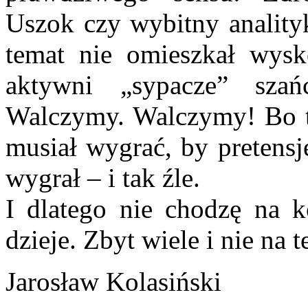
Uszok czy wybitny analityk
temat nie omieszkał wysk
aktywni „sypacze” sza
Walczymy. Walczymy! Bo t
musiał wygrać, by pretensj
wygrał – i tak źle.
I dlatego nie chodzę na k
dzieje. Zbyt wiele i nie na t
Jarosław Kolasiński