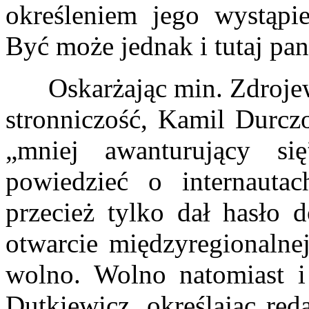
określeniem jego wystąpie
Być może jednak i tutaj pa
Oskarżając min. Zdrojew
stronniczość, Kamil Durczo
„mniej awanturujący s
powiedzieć o internauta
przecież tylko dał hasło d
otwarcie międzyregionalne
wolno. Wolno natomiast i
Dutkiewicz, określając re