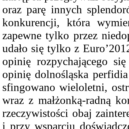
oraz parę innych splendo
konkurencji, która wymie
zapewne tylko przez niedop
udało się tylko z Euro’20
opinię rozpychającego si
opinię dolnośląska perfidi
sfingowano wieloletni, ost
wraz z małżonką-radną ko
rzeczywistości obaj zainte
i przy wsparciu doświadcz