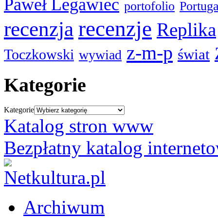
Paweł Legawiec
portofolio
Portuga
recenzje
recenzja
Replika
z-m-p
świat
Toczkowski
wywiad
Kategorie
Kategorie
Katalog stron www
Bezpłatny katalog internet
Archiwum