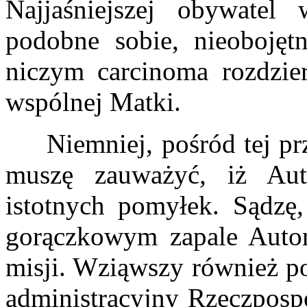
Najjaśniejszej obywatel
podobne sobie, nieobojęt
niczym carcinoma rozdzier
wspólnej Matki.
Niemniej, pośród tej prz
muszę zauważyć, iż Aut
istotnych pomyłek. Sądzę,
gorączkowym zapale Autor
misji. Wziąwszy również p
administracyjny Rzeczpospo