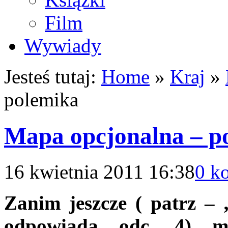
Film
Wywiady
Jesteś tutaj:
Home
»
Kraj
»
polemika
Mapa opcjonalna – p
16 kwietnia 2011 16:38
0 k
Zanim jeszcze ( patrz – 
odpowiada odc. 4) ma