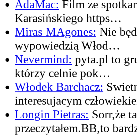
AdaMac:
Film ze spotkan
Karasińskiego https…
Miras MAgones:
Nie będę
wypowiedzią Włod…
Nevermind:
pyta.pl to gr
którzy celnie pok…
Włodek Barchacz:
Swietn
interesujacym człowiek
Longin Pietras:
Sorr,że t
przeczytałem.BB,to bar