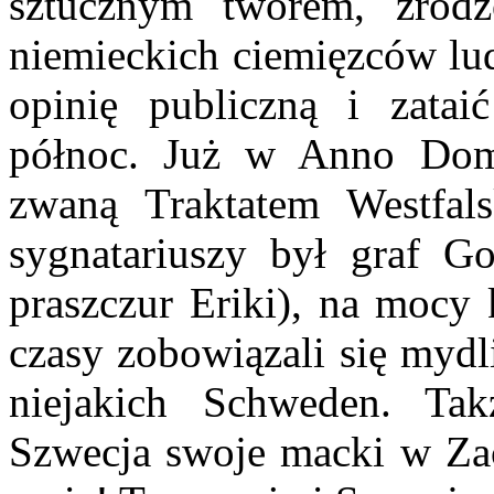
sztucznym tworem, zrod
niemieckich ciemięzców lu
opinię publiczną i zataić
północ. Już w Anno Dom
zwaną Traktatem Westfal
sygnatariuszy był graf Go
praszczur Eriki), na mocy
czasy zobowiązali się mydl
niejakich Schweden. Ta
Szwecja swoje macki w Za