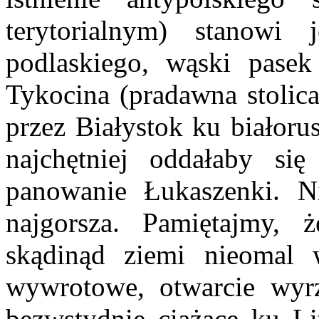
terytorialnym) stanowi 
podlaskiego, wąski pasek
Tykocina (pradawna stolic
przez Białystok ku białorus
najchętniej oddałaby s
panowanie Łukaszenki. Ni
najgorsza. Pamiętajmy, 
skądinąd ziemi nieomal 
wywrotowe, otwarcie wyrze
bezwstydnie ciążące ku Li