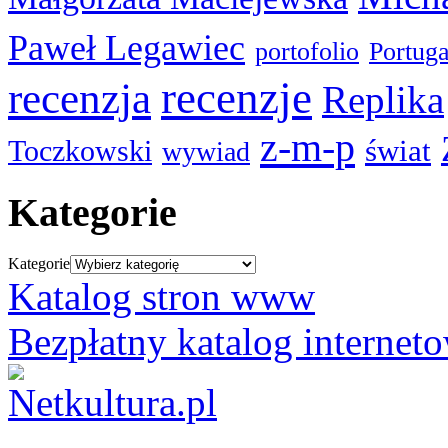
Paweł Legawiec
portofolio
Portuga
recenzje
recenzja
Replika
z-m-p
świat
Toczkowski
wywiad
Kategorie
Kategorie
Katalog stron www
Bezpłatny katalog internet