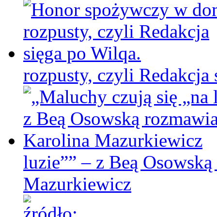
rozpusty, czyli Redakcja 
luzie”” – z Beą Osowską
Mazurkiewicz