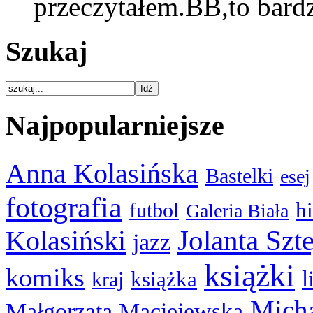
przeczytałem.BB,to bar
Szukaj
Najpopularniejsze
Anna Kolasińska
Bastelki
esej
fotografia
hi
futbol
Galeria Biała
Kolasiński
Jolanta Szt
jazz
książki
komiks
l
książka
kraj
Micha
Małgorzata Maciejewska