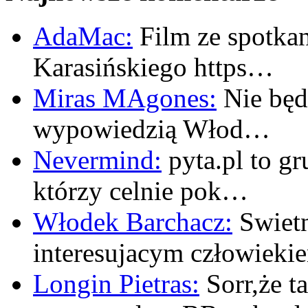
AdaMac:
Film ze spotkan
Karasińskiego https…
Miras MAgones:
Nie będę
wypowiedzią Włod…
Nevermind:
pyta.pl to gr
którzy celnie pok…
Włodek Barchacz:
Swietn
interesujacym człowiek
Longin Pietras:
Sorr,że t