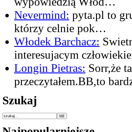
wypowiedzią Włod…
Nevermind:
pyta.pl to gr
którzy celnie pok…
Włodek Barchacz:
Swietn
interesujacym człowiek
Longin Pietras:
Sorr,że t
przeczytałem.BB,to bar
Szukaj
Najpopularniejsze