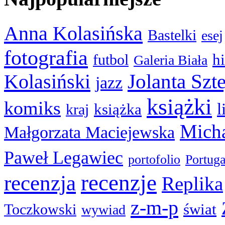
Anna Kolasińska
Bastelki
esej
fotografia
hi
futbol
Galeria Biała
Kolasiński
Jolanta Szt
jazz
książki
komiks
l
książka
kraj
Micha
Małgorzata Maciejewska
Paweł Legawiec
portofolio
Portuga
recenzje
recenzja
Replika
z-m-p
świat
Toczkowski
wywiad