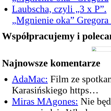
„Mgnienie oka” Gregora L
Współpracujemy i polec
Najnowsze komentarze
AdaMac:
Film ze spotkan
Karasińskiego https…
Miras MAgones:
Nie będę