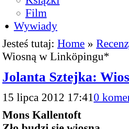
Film
Wywiady
Jesteś tutaj:
Home
»
Recenz
Wiosną w Linköpingu*
Jolanta Sztejka: Wio
15 lipca 2012 17:41
0 kome
Mons Kallentoft
Zło budzi się wiosną