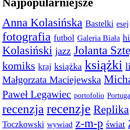
Najpopularniejsze
Anna Kolasińska
Bastelki
esej
fotografia
hi
futbol
Galeria Biała
Kolasiński
Jolanta Szt
jazz
książki
komiks
l
książka
kraj
Micha
Małgorzata Maciejewska
Paweł Legawiec
portofolio
Portuga
recenzje
recenzja
Replika
z-m-p
świat
Toczkowski
wywiad