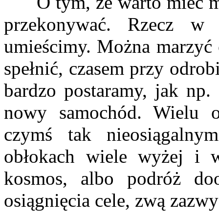
O tym, że warto mieć mar
przekonywać. Rzecz w
umieścimy. Można marzyć o 
spełnić, czasem przy odrob
bardzo postaramy, jak np.
nowy samochód. Wielu o
czymś tak nieosiągalny
obłokach wiele wyżej i w
kosmos, albo podróż do
osiągnięcia cele, zwą zazw