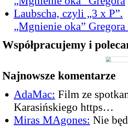
„Mgnienie oka” Gregora L
Współpracujemy i polec
Najnowsze komentarze
AdaMac:
Film ze spotkan
Karasińskiego https…
Miras MAgones:
Nie będę