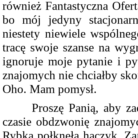
również Fantastyczna Ofert
bo mój jedyny stacjonar
niestety niewiele wspólne
tracę swoje szanse na wyg
ignoruje moje pytanie i py
znajomych nie chciałby skor
Oho. Mam pomysł.
Proszę Panią, aby zadz
czasie obdzwonię znajomyc
Rybka połknęła haczyk. Za