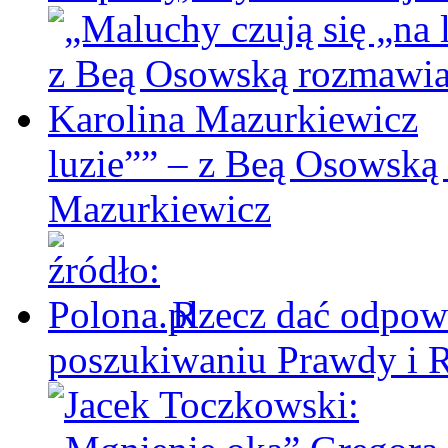
luzie”” – z Beą Osowską
Mazurkiewicz
Rzecz dać odpowi
poszukiwaniu Prawdy i 