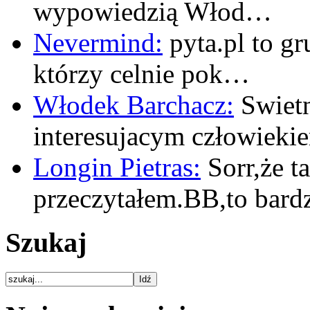
wypowiedzią Włod…
Nevermind:
pyta.pl to gr
którzy celnie pok…
Włodek Barchacz:
Swietn
interesujacym człowiek
Longin Pietras:
Sorr,że t
przeczytałem.BB,to bar
Szukaj