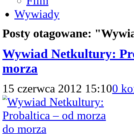
Film
Wywiady
Posty otagowane:
"Wywia
Wywiad Netkultury: Pro
morza
15 czerwca 2012 15:10
0 ko