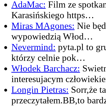
AdaMac:
Film ze spotkan
Karasińskiego https…
Miras MAgones:
Nie będę
wypowiedzią Włod…
Nevermind:
pyta.pl to gr
którzy celnie pok…
Włodek Barchacz:
Swietn
interesujacym człowiek
Longin Pietras:
Sorr,że t
przeczytałem.BB,to bar