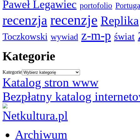
Paweł Legawiec
portofolio
Portuga
recenzje
recenzja
Replika
z-m-p
świat
Toczkowski
wywiad
Kategorie
Kategorie
Katalog stron www
Bezpłatny katalog internet
Archiwum