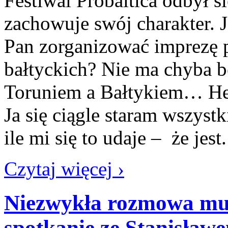
Festiwal Probaltica odbył si
zachowuje swój charakter. J
Pan zorganizować imprezę
bałtyckich? Nie ma chyba 
Toruniem a Bałtykiem… He
Ja się ciągle staram wszys
ile mi się to udaje – że jes
Czytaj więcej ›
Niezwykła rozmowa muz
spotkanie ze Stanisła