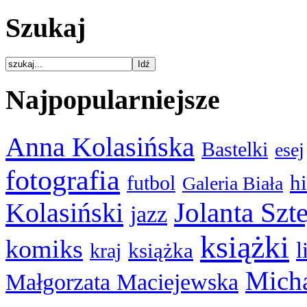
Szukaj
Najpopularniejsze
Anna Kolasińska
Bastelki
esej
fotografia
hi
futbol
Galeria Biała
Kolasiński
Jolanta Szt
jazz
książki
komiks
l
książka
kraj
Micha
Małgorzata Maciejewska