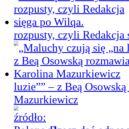
rozpusty, czyli Redakcja 
luzie”” – z Beą Osowską
Mazurkiewicz