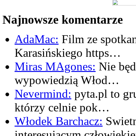
Najnowsze komentarze
AdaMac:
Film ze spotkan
Karasińskiego https…
Miras MAgones:
Nie będę
wypowiedzią Włod…
Nevermind:
pyta.pl to gr
którzy celnie pok…
Włodek Barchacz:
Swietn
interesujacym człowiek