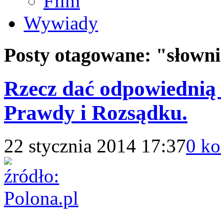
Film
Wywiady
Posty otagowane:
"słown
Rzecz dać odpowiednią 
Prawdy i Rozsądku.
22 stycznia 2014 17:37
0 k