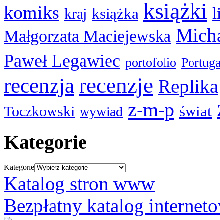
książki
komiks
l
książka
kraj
Micha
Małgorzata Maciejewska
Paweł Legawiec
portofolio
Portuga
recenzje
recenzja
Replika
z-m-p
świat
Toczkowski
wywiad
Kategorie
Kategorie
Katalog stron www
Bezpłatny katalog internet