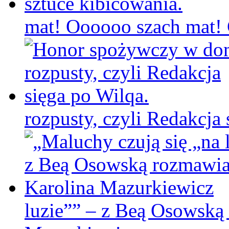
mat! Oooooo szach mat! C
rozpusty, czyli Redakcja 
luzie”” – z Beą Osowską