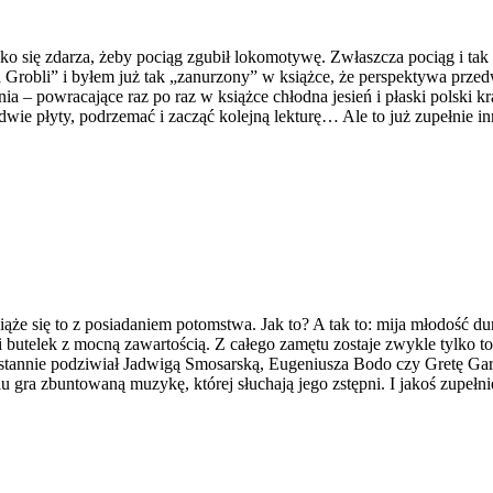
 zdarza, żeby pociąg zgubił lokomotywę. Zwłaszcza pociąg i tak spo
Grobli” i byłem już tak „zanurzony” w książce, że perspektywa przed
 – powracające raz po raz w książce chłodna jesień i płaski polski krajo
 dwie płyty, podrzemać i zacząć kolejną lekturę… Ale to już zupełnie 
e się to z posiadaniem potomstwa. Jak to? A tak to: mija młodość du
i butelek z mocną zawartością. Z całego zamętu zostaje zwykle tylko to
ieustannie podziwiał Jadwigą Smosarską, Eugeniusza Bodo czy Gretę Ga
elu gra zbuntowaną muzykę, której słuchają jego zstępni. I jakoś zupełn