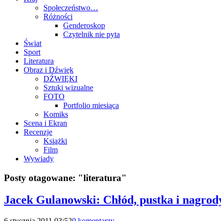
Społeczeństwo…
Różności
Genderoskop
Czytelnik nie pyta
Świat
Sport
Literatura
Obraz i Dźwięk
DŹWIĘKI
Sztuki wizualne
FOTO
Portfolio miesiąca
Komiks
Scena i Ekran
Recenzje
Książki
Film
Wywiady
Posty otagowane:
"literatura"
Jacek Gulanowski: Chłód, pustka i nagrody
6 stycznia 2011 03:52
0 komentarzy