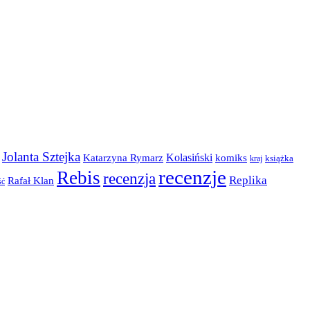
Jolanta Sztejka
Kolasiński
komiks
Katarzyna Rymarz
kraj
książka
recenzje
Rebis
recenzja
Replika
Rafał Klan
ść