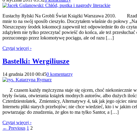
Eustachy Rylski Na Grobli Świat Książki Warszawa 2010. Rzadko się
mnie to na swój sposób cieszyło. Doczytałem właśnie do połowy „Na 
Nieszczęsny środek lokomocji zapewnił też odpowiednie tło do czytania
zdążyłem nie tylko przeczytać powieść do końca, ale też przesłuchać
porzuconego przez lokomotywę pociągu, ale od razu […]
Czytaj więcej ›
Bastelki: Wergiliusze
14 grudnia 2010 00:45
0 komentarzy
Z czasem każdy mężczyzna staje się ojcem, choć niekoniecznie wiąż
bryły świata, otwierania książek modnych autorów, albo dużych ilośc
Czterdziestolatek, Zmiennicy, Alternatywy 4, tak jak jego ojciec n
Internetu pliki starych przebojów; nie chce wiedzieć, kto i w jakim c
powtarzając do znudzenia, że głos to ma tylko Santor, a […]
Czytaj więcej ›
← Previous
1
2