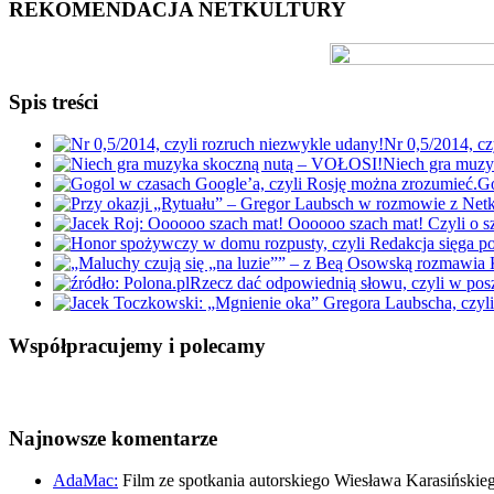
REKOMENDACJA NETKULTURY
Spis treści
Nr 0,5/2014, cz
Niech gra muz
Go
Rzecz dać odpowiednią słowu, czyli w po
Współpracujemy i polecamy
Najnowsze komentarze
AdaMac:
Film ze spotkania autorskiego Wiesława Karasińskie