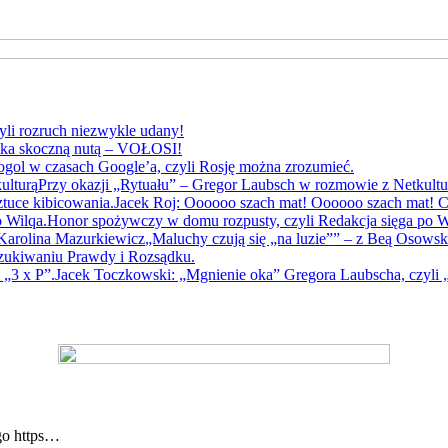
yli rozruch niezwykle udany!
yka skoczną nutą – VOŁOSI!
gol w czasach Google’a, czyli Rosję można zrozumieć.
Przy okazji „Rytuału” – Gregor Laubsch w rozmowie z Netkultu
Jacek Roj: Oooooo szach mat! Oooooo szach mat! Cz
Honor spożywczy w domu rozpusty, czyli Redakcja sięga po W
„Maluchy czują się „na luzie”” – z Beą Osows
szukiwaniu Prawdy i Rozsądku.
Jacek Toczkowski: „Mgnienie oka” Gregora Laubscha, czyli „
go https…