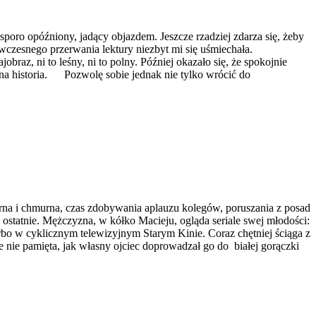
ro opóźniony, jadący objazdem. Jeszcze rzadziej zdarza się, żeby
wczesnego przerwania lektury niezbyt mi się uśmiechała.
braz, ni to leśny, ni to polny. Później okazało się, że spokojnie
inna historia. Pozwolę sobie jednak nie tylko wrócić do
rna i chmurna, czas zdobywania aplauzu kolegów, poruszania z posad
 ostatnie. Mężczyzna, w kółko Macieju, ogląda seriale swej młodości:
rbo w cyklicznym telewizyjnym Starym Kinie. Coraz chętniej ściąga z
ie nie pamięta, jak własny ojciec doprowadzał go do białej gorączki