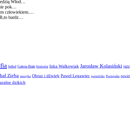
wiedzią Włod…
lnie pok…
cym człowiekiem.…
BB,to bardz…
fia
Jarosław Kolasiński
Inka Walkowiak
jazz
futbol
historia
Galeria Biała
hał Zięba
Obraz i dźwięk
Paweł Legawiec
powie
muzyka
portofolio
Portugalia
uralne dzikich