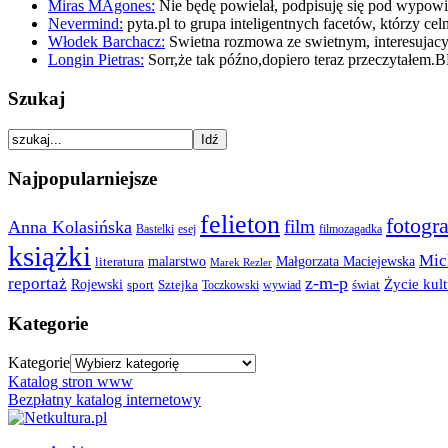
Miras MAgones:
Nie będę powielał, podpisuję się pod wypo
Nevermind:
pyta.pl to grupa inteligentnych facetów, którzy ce
Włodek Barchacz:
Swietna rozmowa ze swietnym, interesuja
Longin Pietras:
Sorr,że tak późno,dopiero teraz przeczytałem.
Szukaj
Najpopularniejsze
felieton
fotogra
film
Anna Kolasińska
Bastelki
esej
filmozagadka
książki
Mic
malarstwo
Małgorzata Maciejewska
literatura
Marek Rezler
z-m-p
reportaż
Rojewski
Życie kult
Sztejka
sport
Toczkowski
świat
wywiad
Kategorie
Kategorie
Katalog stron www
Bezpłatny katalog internetowy