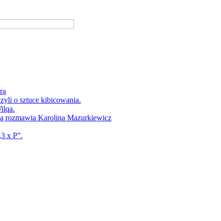
rą
yli o sztuce kibicowania.
ilqa.
ką rozmawia Karolina Mazurkiewicz
3 x P”.