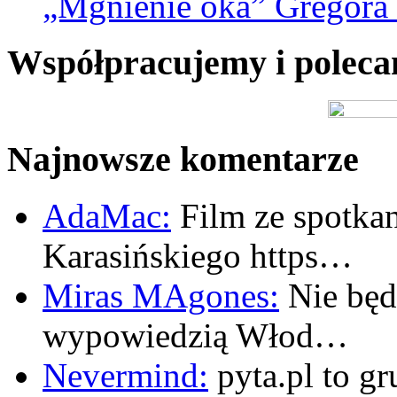
„Mgnienie oka” Gregora L
Współpracujemy i polec
Najnowsze komentarze
AdaMac:
Film ze spotkan
Karasińskiego https…
Miras MAgones:
Nie będę
wypowiedzią Włod…
Nevermind:
pyta.pl to gr