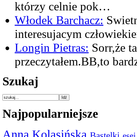
którzy celnie pok…
Włodek Barchacz:
Swietn
interesujacym człowiek
Longin Pietras:
Sorr,że t
przeczytałem.BB,to bar
Szukaj
Najpopularniejsze
Anna Kolasińska
Bastelki
esej