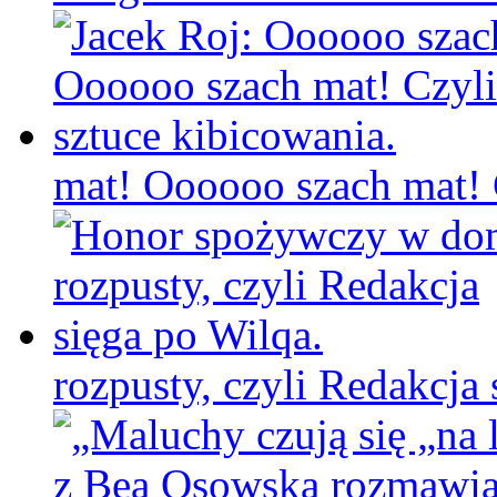
mat! Oooooo szach mat! C
rozpusty, czyli Redakcja 