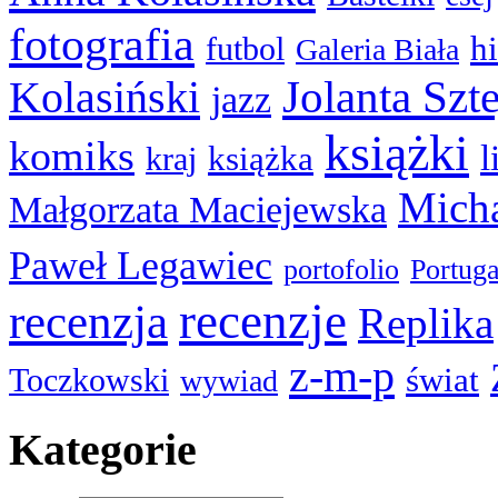
fotografia
hi
futbol
Galeria Biała
Kolasiński
Jolanta Szt
jazz
książki
komiks
l
książka
kraj
Micha
Małgorzata Maciejewska
Paweł Legawiec
portofolio
Portuga
recenzje
recenzja
Replika
z-m-p
świat
Toczkowski
wywiad
Kategorie