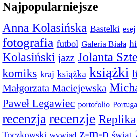
Najpopularniejsze
Anna Kolasińska
Bastelki
esej
fotografia
hi
futbol
Galeria Biała
Kolasiński
Jolanta Szt
jazz
książki
komiks
l
książka
kraj
Micha
Małgorzata Maciejewska
Paweł Legawiec
portofolio
Portuga
recenzje
recenzja
Replika
z-m-p
świat
Toczkowski
wywiad