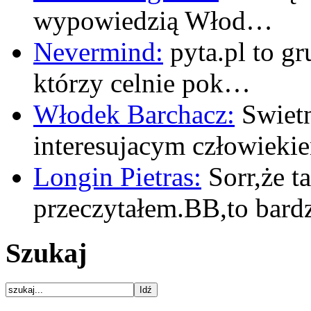
wypowiedzią Włod…
Nevermind:
pyta.pl to gr
którzy celnie pok…
Włodek Barchacz:
Swietn
interesujacym człowiek
Longin Pietras:
Sorr,że t
przeczytałem.BB,to bar
Szukaj