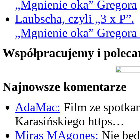
„Mgnienie oka” Gregora L
Współpracujemy i polec
Najnowsze komentarze
AdaMac:
Film ze spotkan
Karasińskiego https…
Miras MAgones:
Nie będę