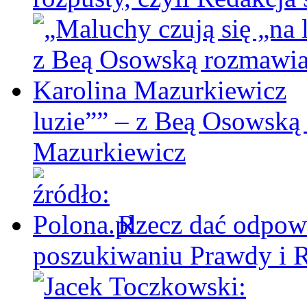
luzie”” – z Beą Osowską
Mazurkiewicz
Rzecz dać odpowi
poszukiwaniu Prawdy i 