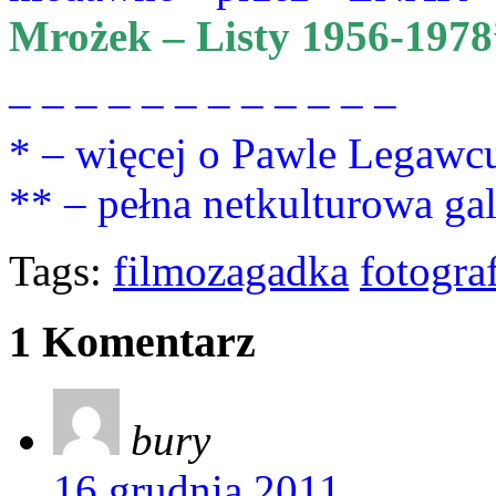
Mrożek – Listy 1956-1978
– – – – – – – – – – – –
* – więcej o Pawle Legawcu
** – pełna netkulturowa ga
Tags:
filmozagadka
fotogra
1 Komentarz
bury
16 grudnia 2011