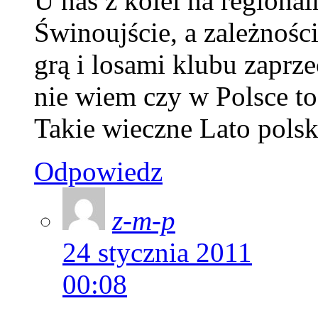
U nas z kolei na regional
Świnoujście, a zależnośc
grą i losami klubu zaprz
nie wiem czy w Polsce to 
Takie wieczne Lato polski
Odpowiedz
z-m-p
24 stycznia 2011
00:08