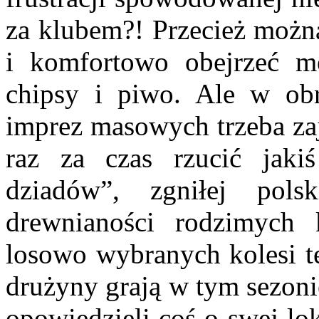
za klubem?! Przecież można
i komfortowo obejrzeć m
chipsy i piwo. Ale w obr
imprez masowych trzeba zaj
raz za czas rzucić jaki
dziadów”, zgniłej pols
drewnianości rodzimych 
losowo wybranych kolesi te
drużyny grają w tym sezoni
opowiedzieli coś o swej lo