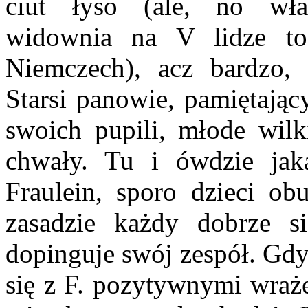
ciut łyso (ale, no właśn
widownia na V lidze t
Niemczech), acz bardzo, 
Starsi panowie, pamiętają
swoich pupili, młode wilk
chwały. Tu i ówdzie jak
Fraulein, sporo dzieci ob
zasadzie każdy dobrze s
dopinguje swój zespół. Gdy
się z F. pozytywnymi wraże