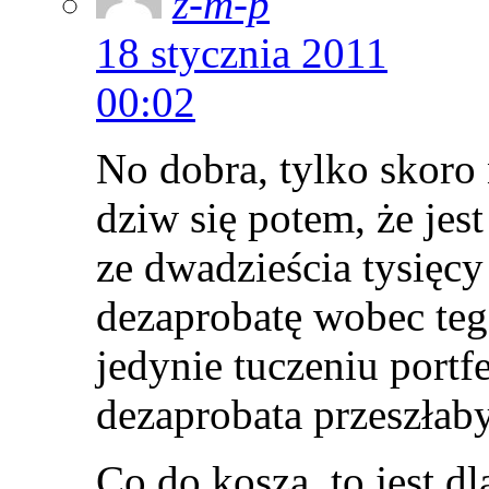
z-m-p
18 stycznia 2011
00:02
No dobra, tylko skoro 
dziw się potem, że jest
ze dwadzieścia tysięc
dezaprobatę wobec tego
jedynie tuczeniu portf
dezaprobata przeszłaby
Co do kosza, to jest d