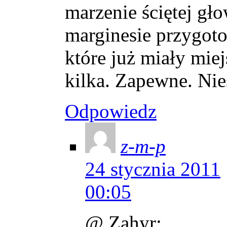
marzenie ściętej gło
marginesie przygot
które już miały miej
kilka. Zapewne. Nies
Odpowiedz
z-m-p
24 stycznia 2011
00:05
@ Zahyr: