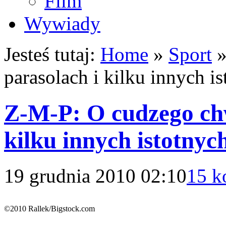
Film
Wywiady
Jesteś tutaj:
Home
»
Sport
parasolach i kilku innych i
Z-M-P: O cudzego chw
kilku innych istotny
19 grudnia 2010 02:10
15 k
©2010 Rallek/Bigstock.com