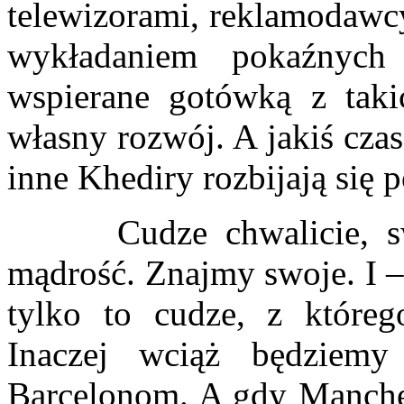
telewizorami, reklamodawcy
wykładaniem pokaźnych
wspierane gotówką z taki
własny rozwój. A jakiś czas
inne Khediry rozbijają się 
Cudze chwalicie, swe
mądrość. Znajmy swoje. I –
tylko to cudze, z które
Inaczej wciąż będziemy
Barcelonom. A gdy Manches