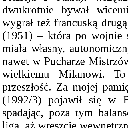
dwukrotnie bywał wicemi
wygrał też francuską drugą
(1951) – która po wojnie s
miała własny, autonomiczn
nawet w Pucharze Mistrzów,
wielkiemu Milanowi. To
przeszłość. Za mojej pami
(1992/3) pojawił się w B
spadając, poza tym balans
ligą, aż wreszcie wewnętrz