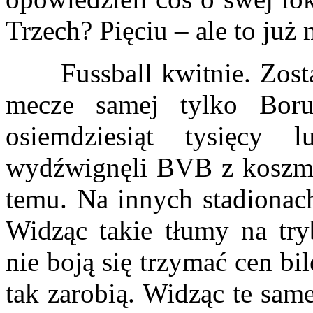
Trzech? Pięciu – ale to już 
Fussball kwitnie. Zostaw
mecze samej tylko Boru
osiemdziesiąt tysięcy 
wydźwignęli BVB z koszmar
temu. Na innych stadionach
Widząc takie tłumy na tr
nie boją się trzymać cen b
tak zarobią. Widząc te sam