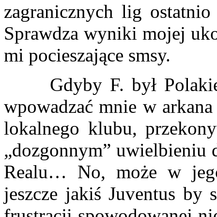
zagranicznych lig ostatnio
Sprawdza wyniki mojej uko
mi pocieszające smsy.
Gdyby F. był Polakiem,
wpowadzać mnie w arkana hi
lokalnego klubu, przeko
„dozgonnym” uwielbieniu d
Realu… No, może w jego 
jeszcze jakiś Juventus by s
frustracji spowodowanej ni