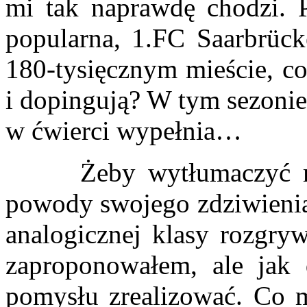
mi tak naprawdę chodzi. P
popularna, 1.FC Saarbrück
180-tysięcznym mieście, co
i dopingują? W tym sezonie 
w ćwierci wypełnia…
Żeby wytłumaczyć moj
powody swojego zdziwienia
analogicznej klasy rozgry
zaproponowałem, ale jak 
pomysłu zrealizować. Co m