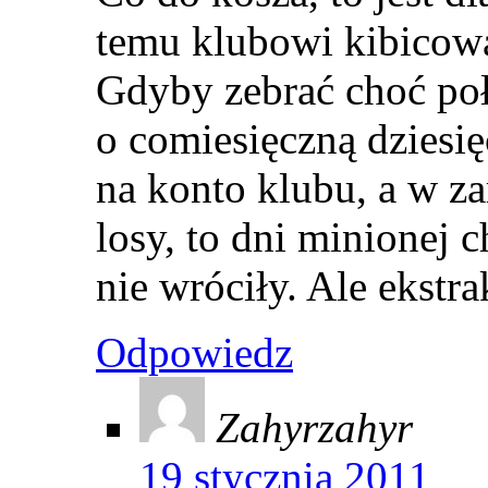
temu klubowi kibicowa
Gdyby zebrać choć poł
o comiesięczną dziesi
na konto klubu, a w z
losy, to dni minionej 
nie wróciły. Ale ekst
Odpowiedz
Zahyrzahyr
19 stycznia 2011