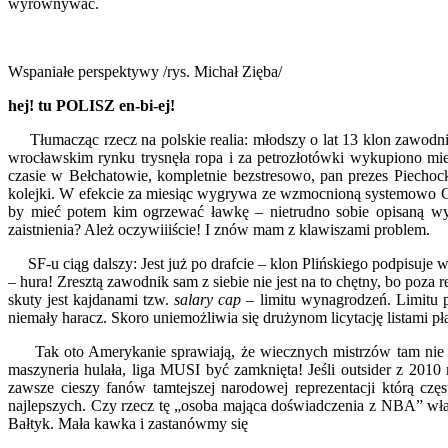
wyrównywać.
Wspaniałe perspektywy /rys. Michał Zięba/
hej! tu POLISZ en-bi-ej!
Tłumacząc rzecz na polskie realia: młodszy o lat 13 klon zawodnika
wrocławskim rynku trysnęła ropa i za petrozłotówki wykupiono mi
czasie w Bełchatowie, kompletnie bezstresowo, pan prezes Piechoc
kolejki. W efekcie za miesiąc wygrywa ze wzmocnioną systemowo Gwar
by mieć potem kim ogrzewać ławkę – nietrudno sobie opisaną wy
zaistnienia? Ależ oczywiiiście! I znów mam z klawiszami problem.
SF-u ciąg dalszy: Jest już po drafcie – klon Plińskiego podpisuje w
– hura! Zresztą zawodnik sam z siebie nie jest na to chętny, bo poza
skuty jest kajdanami tzw.
salary cap
– limitu wynagrodzeń. Limitu 
niemały haracz. Skoro uniemożliwia się drużynom licytację listami pł
Tak oto Amerykanie sprawiają, że wiecznych mistrzów tam nie ma
maszyneria hulała, liga MUSI być zamknięta! Jeśli outsider z 201
zawsze cieszy fanów tamtejszej narodowej reprezentacji którą częs
najlepszych. Czy rzecz tę „osoba mająca doświadczenia z NBA” wład
Bałtyk. Mała kawka i zastanówmy się