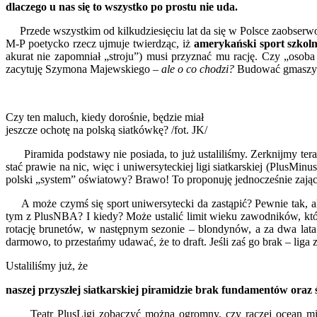
dlaczego u nas się to wszystko po prostu nie uda.
Przede wszystkim
od kilkudziesięciu lat da się w Polsce zaobse
M-P poetycko rzecz ujmuje twierdząc, iż
amerykański sport szkoln
akurat nie zapomniał „stroju”) musi przyznać mu rację. Czy „osob
zacytuję Szymona Majewskiego –
ale o co chodzi?
Budować gmaszysko
Czy ten maluch, kiedy dorośnie, będzie miał
jeszcze ochotę na polską siatkówkę? /fot. JK/
Piramida podstawy nie posiada, to już ustaliliśmy. Zerknijmy teraz
stać prawie na nic, więc i uniwersyteckiej ligi siatkarskiej (PlusM
polski „system” oświatowy? Brawo! To proponuję jednocześnie zaj
A może czymś się sport uniwersytecki da zastąpić? Pewnie tak, 
tym z PlusNBA? I kiedy? Może ustalić limit wieku zawodników, k
rotację brunetów, w następnym sezonie – blondynów, a za dwa lata
darmowo, to przestańmy udawać, że to draft. Jeśli zaś go brak – liga
Ustaliliśmy już, że
naszej przyszłej siatkarskiej piramidzie brak fundamentów oraz 
Teatr PlusLigi zobaczyć można ogromny, czy raczej ocean mizer