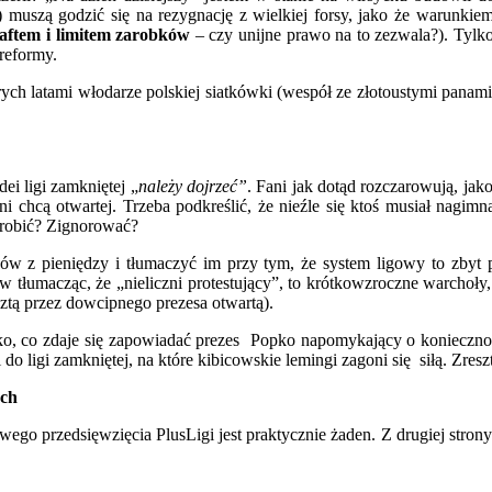
 muszą godzić się na rezygnację z wielkiej forsy, jako że warunki
ftem i limitem zarobków
– czy unijne prawo na to zezwala?). Tylko
reformy.
atami włodarze polskiej siatkówki (wespół ze złotoustymi panami z P
ei ligi zamkniętej „
należy
dojrzeć”
. Fani jak dotąd rozczarowują, ja
– oni chcą otwartej. Trzeba podkreślić, że nieźle się ktoś musiał nag
o robić? Zignorować?
 z pieniędzy i tłumaczyć im przy tym, że system ligowy to zbyt p
łumacząc, że „nieliczni protestujący”, to krótkowzroczne warchoły, 
esztą przez dowcipnego prezesa otwartą).
, co zdaje się zapowiadać prezes Popko napomykający o konieczn
o ligi zamkniętej, na które kibicowskie lemingi zagoni się siłą. Zres
ach
go przedsięwzięcia PlusLigi jest praktycznie żaden. Z drugiej strony 