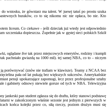
.
o wniosku, że gówniarz ma talent. W juesej tatuś po prostu szuka
astewnych buraków, co to się nikomu nic nie opłaca, bo nie. Kto
em liceum. Co ciekawe – jeśli dzieciak już wtedy jest odpowiednio
czeniaka dopieszcza. Zupełnie jak w gęstej sieci polskich Szkół
ywki, oglądane
live
tak przez miejscowych emerytów, rodziny i kumpli
tak pachniało gwiazdą na 1000 mil). tej samej NBA, co to – niczym
mi ją porównywać (znów nie trafiam w klawisze). Teamy z NCAA bez
ięcielina pała od lat pukają bez większych sukcesów. Amerykańskie
iast pensji upokarzające zapomogi, lecz przez profesjonalne sztaby
 hale i gabinety odnowy niewiele gorsze od tych w NBA. Telewizyjna
 jankeski pan student zgłasza się do draftu, który stanowi podstawę
j latarni w zakończonym właśnie sezonie jest jednym z pierwszych w
cach końca kolejki przez co, siłą rzeczy, poziom drużyn musi się