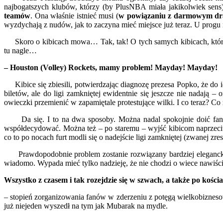
najbogatszych klubów, którzy (by PlusNBA miała jakikolwiek sens)
teamów
. Ona właśnie istnieć musi (
w powiązaniu z darmowym dra
wyzdychają z nudów, jak to zaczyna mieć miejsce już teraz. U progu 
Skoro o kibicach mowa… Tak, tak! O tych samych kibicach, których l
tu nagle…
– Houston (Volley) Rockets, mamy problem! Mayday! Mayday!
Kibice się zbiesili, potwierdzając diagnozę prezesa Popko, że do id
biletów, ale do ligi zamkniętej ewidentnie się jeszcze nie nadają 
owieczki przemienić w zapamiętale protestujące wilki. I co teraz? C
Da się. I to na dwa sposoby. Można nadal spokojnie doić fanów
współdecydować. Można też – po staremu – wyjść kibicom naprzeciw t
co to po nocach furt modli się o nadejście ligi zamkniętej (zwanej zr
Prawdopodobnie problem zostanie rozwiązany bardziej elegancko
wiadomo. Wypada mieć tylko nadzieję, że nie chodzi o wiece nawiści d
Wszystko z czasem i tak rozejdzie się w szwach, a także po kości
– stopień zorganizowania fanów w zderzeniu z potęgą wielkobiznesowe
już niejeden wyszedł na tym jak Mubarak na mydle.