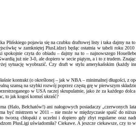
 Plińskiego pojawia się na czubku draftowej listy i taka dajmy na t
ejscówkę w zamkniętej PlusLidze) będąc ostatnia w tabeli roku 2010
ki spokojnie czyta do obiadu – dajmy na to – najnowszego Houellebe
dią już nie 3-0, ale dopiero w secie piątym, a i to z trudem. Znając
żej sytuację wyobrazić. Czy draft w stylu amerykańskim (każdy i
łaśnie kontrakt (o określonej – jak w NBA – minimalnej długości, z opc
 realną szansą na szybki rozwój poprzez częstą grę w pierwszym składz
przestrzeganego w USA raczej skrupulatnie, jako że za każdego dol
ac, to jak kogoś komuś ukraść?
 (Halo, Bełchatów!) ani nałogowych posiadaczy „czerwonych latarn
0 ma być mistrzem w 2011 – nie może w międzyczasie spaść do niższej
to tworzą chłopaki z uczelni i dopiero gdy zbyt regularne oraz nadm
zom PlusLigi uświadomiła? Ciekawe. A jeszcze ciekawsze, czy to w o