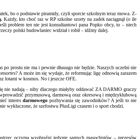
tek, bo o podstawie piramidy, czyli sporcie szkolnym teraz mowa. Z-
.
Każdy, kto choć raz w RP szkolne szorty na zadek naciągnął (o ile
li problem ten nie jest konsultantowi pana Popko obcy, to – niech
czy polski budowlaniec widział i robił – idźmy dalej.
s po prostu nie ma i pewnie dłuuugo nie będzie. Naszych uczelni nie
onsortes
? A może im się wydaje, że reformując ligę odnowią zarazem
z lotami w kosmos. No i jeszcze OFE.
 się nie nadają – niby dlaczego miałyby oddawać ZA DARMO graczy
że wprowadzić przymusową, darmową oraz okresową i międzyklubową
ieć interes
darmowego
pozbywania się zawodników? A jeśli to nie
 nie wykluczone, że szefostwu PlusLigi czasem i o sport chodzi.
ostrzec oczyma wyobraźni jedynie samych masochistów – prezesów