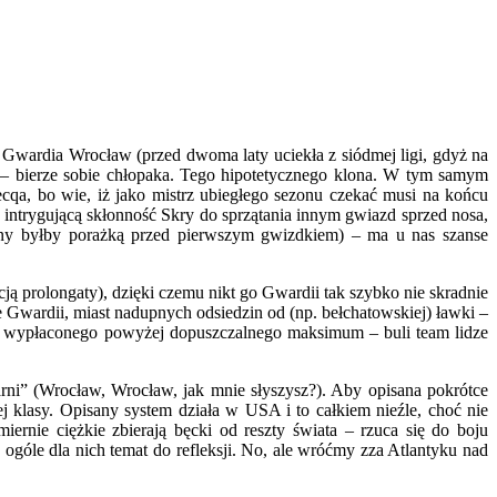
o Gwardia Wrocław (przed dwoma laty uciekła z siódmej ligi, gdyż na
 – bierze sobie chłopaka. Tego hipotetycznego klona. W tym samym
cqa, bo wie, iż jako mistrz ubiegłego sezonu czekać musi na końcu
 intrygującą skłonność Skry do sprzątania innym gwiazd sprzed nosa,
nny byłby porażką przed pierwszym gwizdkiem) – ma u nas szanse
ją prolongaty), dzięki czemu nikt go Gwardii tak szybko nie skradnie
ie Gwardii, miast nadupnych odsiedzin od (np. bełchatowskiej) ławki –
ca wypłaconego powyżej dopuszczalnego maksimum – buli team lidze
i” (Wrocław, Wrocław, jak mnie słyszysz?). Aby opisana pokrótce
 klasy. Opisany system działa w USA i to całkiem nieźle, choć nie
iernie ciężkie zbierają bęcki od reszty świata – rzuca się do boju
góle dla nich temat do refleksji. No, ale wróćmy zza Atlantyku nad