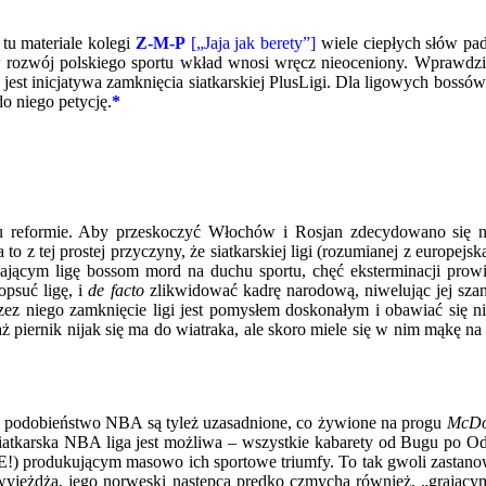
u materiale kolegi
Z-M-P
[„Jaja jak berety”]
wiele ciepłych słów pad
 rozwój polskiego sportu wkład wnosi wręcz nieoceniony. Wprawdzie 
 jest inicjatywa zamknięcia siatkarskiej PlusLigi. Dla ligowych bossów –
o niego petycję.
*
reformie. Aby przeskoczyć Włochów i Rosjan zdecydowano się na
to z tej prostej przyczyny, że siatkarskiej ligi (rozumianej z europejs
ającym ligę bossom mord na duchu sportu, chęć eksterminacji prowin
opsuć ligę, i
de facto
zlikwidować kadrę narodową, niwelując jej sza
 niego zamknięcie ligi jest pomysłem doskonałym i obawiać się nie
 piernik nijak się ma do wiatraka, ale skoro miele się w nim mąkę na 
 podobieństwo NBA są tyleż uzasadnione, co żywione na progu
McDo
iatkarska NBA liga jest możliwa – wszystkie kabarety od Bugu po Od
produkującym masowo ich sportowe triumfy. To tak gwoli zastanowieni
wyjeżdża, jego norweski następca prędko czmycha również, „grającym