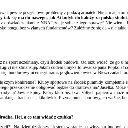
rwować pewne przejściowe problemy z podażą armatek. Nie armat, a arma
y tak się ma do naszego, jak Atlantyk do kałuży za polską stodołą
a z doświadczeniami z NBA” zdaje sobie z tego sprawę? Nie wiem. Jeś
 potęgi bez wylanych fundamentów? Załóżmy że się da – nie takie rze
 na sport uczelniany, czyli środek budowli. Od razu widać, że go u na
inusLigi?) nie sfinansują. Jakim cudem umyka to uwadze pana Popko
et c
ąc się mundurowymi emeryturami, pogłowiem owiec w Bieszczadach ora
ale czym konkretnie? Kluby sportowe na środek piramidy kompletnie
tórego przekroczenie obligować będzie do draftowania? Jasełka. Mo
 rudych? Jawne kpiny. Który klub bez tzw. żółtych papierów może m
 zamknięta traci sens jakikolwiek. Przynajmniej sportowy, co ważne, bo
środka. Hej, a co tam widać z czubka?
ii? „Na dzień dzisiejszy” jestem w stanie na wirsycku budowli d