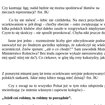
Czy kastrując ligę, nadal będzie się można spodziewać tłumów na
meczach reprezentacji? /fot. JK/
Co by nie mówić – kibic nie czirliderka. Na mecz przychodzi 
oczekiwaniom w pół drogi – choćby obecnie – ostro zwiększając w se
kilka polskich klubów zbyt daleko zaszło w rozgrywkach międzynaro
Czym to się skończy – nie sposób prorokować. Chyba nikt jeszcze d
Jasne jest jedno – rozmnożenie liczby gier zdecydowanie podras
zauważył tuż po finalnym gwizdku sędziego, że zakończył się właśni
uczestniczył. Znów spytam:
„ale o co chodzi?”
Sam zawodnik Możdżo
Ministerstwo Rolnictwa? Bez trudu zapewne wykaże nierozerwalny zwi
niej spaść niżej nie da?). Co ciekawe, w górę idą ceny kukurydzy, 
Z ponurymi minami parę lat temu oczekiwano seryjnie pokonywanyc
polskich siatkarek. Jakie miny kibice mogą mieć dzisiaj? /fot. JK/
Czy z uwagi na to wszystko Polsat już w tym roku odsprzeda pra
stwierdzając (w imieniu własnym i zapewne kolegów) –
„Jeżeli coś robimy, to robimy to porządnie”.