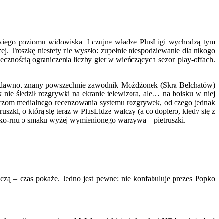
iego poziomu widowiska. I czujne władze PlusLigi wychodzą tym
j. Troszkę niestety nie wyszło: zupełnie niespodziewanie dla nikogo
cznością ograniczenia liczby gier w wieńczących sezon play-offach.
niedawno, znany powszechnie zawodnik Możdżonek (Skra Bełchatów)
 nie śledził rozgrywki na ekranie telewizora, ale… na boisku w niej
arzom medialnego recenzowania systemu rozgrywek, od czego jednak
ki, o którą się teraz w PlusLidze walczy (a co dopiero, kiedy się z
popko-rnu o smaku wyżej wymienionego warzywa – pietruszki.
ą – czas pokaże. Jedno jest pewne: nie konfabuluje prezes Popko