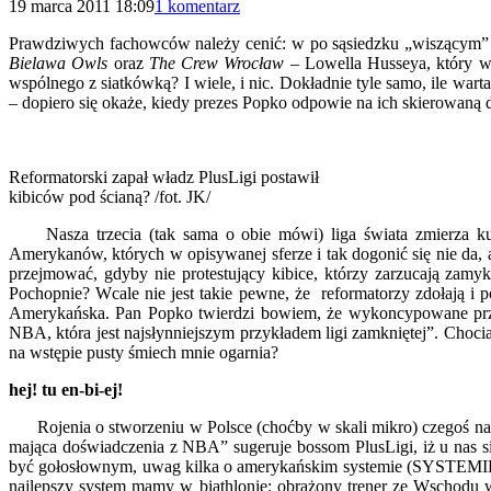
19 marca 2011 18:09
1 komentarz
Prawdziwych fachowców należy cenić: w po sąsiedzku „wiszącym” t
Bielawa Owls
oraz
The Crew Wrocław –
Lowella Husseya, który w
wspólnego z siatkówką? I wiele, i nic. Dokładnie tyle samo, ile warta
– dopiero się okaże, kiedy prezes Popko odpowie na ich skierowaną d
Reformatorski zapał władz PlusLigi postawił
kibiców pod ścianą? /fot. JK/
Nasza trzecia (tak sama o obie mówi) liga świata zmierza ku 
Amerykanów, których w opisywanej sferze i tak dogonić się nie da, a 
przejmować, gdyby nie protestujący kibice, którzy zarzucają zamyk
Pochopnie? Wcale nie jest takie pewne, że reformatorzy zdołają i p
Amerykańska. Pan Popko twierdzi bowiem, że wykoncypowane przez
NBA, która jest najsłynniejszym przykładem ligi zamkniętej”. Chociaż
na wstępie pusty śmiech mnie ogarnia?
hej! tu en-bi-ej!
Rojenia o stworzeniu w Polsce (choćby w skali mikro) czegoś na
mająca doświadczenia z NBA” sugeruje bossom PlusLigi, iż u nas s
być gołosłownym, uwag kilka o amerykańskim systemie (SYSTEMIE!) 
najlepszy system mamy w biathlonie: obrażony trener ze Wschodu 