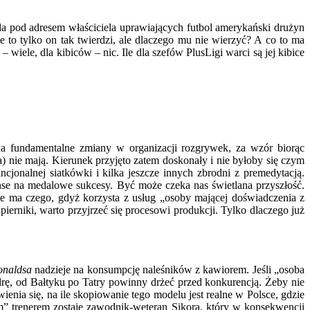
a pod adresem właściciela uprawiających futbol amerykański drużyn
to tylko on tak twierdzi, ale dlaczego mu nie wierzyć? A co to ma
 wiele, dla kibiców – nic. Ile dla szefów PlusLigi warci są jej kibice
 fundamentalne zmiany w organizacji rozgrywek, za wzór biorąc
ka) nie mają. Kierunek przyjęto zatem doskonały i nie byłoby się czym
cjonalnej siatkówki i kilka jeszcze innych zbrodni z premedytacją.
nse na medalowe sukcesy. Być może czeka nas świetlana przyszłość.
 ma czego, gdyż korzysta z usług „osoby mającej doświadczenia z
pierniki, warto przyjrzeć się procesowi produkcji. Tylko dlaczego już
naldsa
nadzieje na konsumpcję naleśników z kawiorem. Jeśli „osoba
rę, od Bałtyku po Tatry powinny drżeć przed konkurencją. Żeby nie
a się, na ile skopiowanie tego modelu jest realne w Polsce, gdzie
” trenerem zostaje zawodnik-weteran Sikora, który w konsekwencji