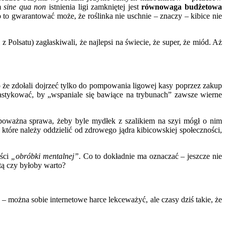
em
sine qua non
istnienia ligi zamkniętej jest
równowaga budżetowa
 to gwarantować może, że roślinka nie uschnie – znaczy – kibice nie
olsatu) zagłaskiwali, że najlepsi na świecie, że super, że miód. Aż
ko że zdołali dojrzeć tylko do pompowania ligowej kasy poprzez zakup
imnastykować, by „wspaniale się bawiące na trybunach” zawsze wierne
oważna sprawa, żeby byle mydłek z szalikiem na szyi mógł o nim
które należy oddzielić od zdrowego jądra kibicowskiej społeczności,
ości
„obróbki mentalnej”
. Co to dokładnie ma oznaczać – jeszcze nie
ztą czy byłoby warto?
– można sobie internetowe harce lekceważyć, ale czasy dziś takie, że