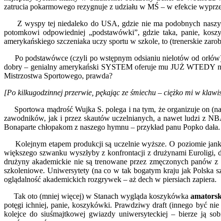
zatrucia pokarmowego rezygnuje z udziału w MŚ – w efekcie wyprzed
Z wyspy tej niedaleko do USA, gdzie nie ma podobnych naszym klu
potomkowi odpowiedniej „podstawówki”, gdzie taka, panie, koszy
amerykańskiego szczeniaka uczy sportu w szkole, to (trenerskie zar
Po podstawówce (czyli po wstępnym odsianiu nielotów od orłów) wy
dobry – genialny amerykański SYSTEM oferuje mu JUŻ WTEDY niema
Mistrzostwa Sportowego, prawda?
[Po kilkugodzinnej przerwie, pękając ze śmiechu – ciężko mi w klawi
Sportowa mądrość Wujka S. polega i na tym, że organizuje on (na 
zawodników, jak i przez skautów uczelnianych, a nawet ludzi z NB
Bonaparte chłopakom z naszego hymnu – przykład panu Popko dała.
Kolejnym etapem produkcji są uczelnie wyższe. O poziomie jankes
większego szwanku wyszłyby z konfrontacji z drużynami Euroligi, 
drużyny akademickie nie są trenowane przez zmęczonych panów z gwi
szkoleniowe. Uniwersytety (na co w tak bogatym kraju jak Polska s
oglądalność akademickich rozgrywek – aż dech w piersiach zapiera.
Tak oto (mniej więcej) w Stanach wygląda koszykówka
amators
potęgi ichniej, panie, koszykówki. Prawdziwy draft (innego być ni
kolejce do siuśmajtkowej gwiazdy uniwersyteckiej – bierze ją so