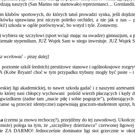
zają naszych (San Marino nie startowało) reprezentanci… Grenlandii
bów sportowych, do których tatuś prowadzi synka, jeśli dojdzie d
kówka uprawiana jest niczym poletko orchidei, a nie jak u nas – p
obki!) szkoda w ogóle porównywać, bo wstyd i tyle. Zostawmy.
biera się szczylowi (sport wciąż mając na uwadze) gimnazjum, a pot
łe stypendium. JUŻ Wujek Sam w niego inwestuje. JUŻ Wujek Sam sz
sz wcelować – piszę dalej]
poziomie szkół średnich) prestiżowe stanowe i ogólnokrajowe rozgr
A (Kobe Bryant! choć w tym przypadku trybuny mogły być puste – i 
kiej ligi akademickiej, to nawet szkoda gadać i z naszymi azetesa
do której nasi chłopcy wychowani pośród wierzb płaczących i kędy dz
zdkiem (żadne tam „macie piłę i sobie pograjcie”), pobierających m
zanse są przecież identyczne) zapewniają graczom-studentom sprzęt,
ka
(czemu ja znowu rechoczę?), przejdźmy do tej zawodowej. Ukończony
e może) polega na tym, że „szczęśliwy dzierżawca” czerwonej ligowe
bie ZA DARMO! Jednocześnie dominator ligi stoi grzecznie w okoli