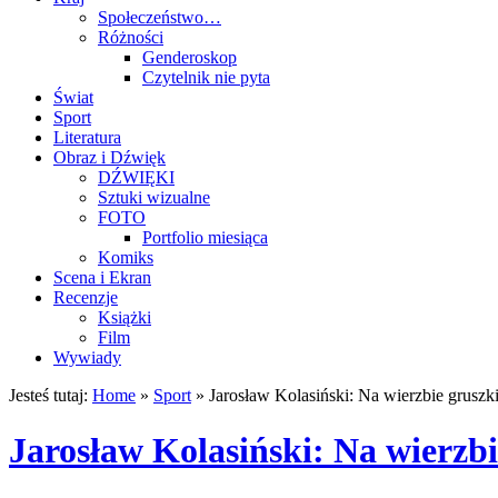
Społeczeństwo…
Różności
Genderoskop
Czytelnik nie pyta
Świat
Sport
Literatura
Obraz i Dźwięk
DŹWIĘKI
Sztuki wizualne
FOTO
Portfolio miesiąca
Komiks
Scena i Ekran
Recenzje
Książki
Film
Wywiady
Jesteś tutaj:
Home
»
Sport
»
Jarosław Kolasiński: Na wierzbie gruszki 
Jarosław Kolasiński: Na wierzbie