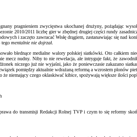
gnany pragnieniem zwycięstwa ukochanej drużyny, pożądając wysok
zonie 2010/2011 liczbę gier w zbędnej drugiej części rundy zasadnicze
dowych i zaczęto zawracać Wisłę drągiem, zastanawiając się nad konie
o tego
mentalnie nie dojrzał
.
owało blednące medialne walory polskiej siatkówki. Oto całkiem 
e mecz nudny. Niby to nie rewelacja, ale intryguje fakt, że zawodnik
nek niczego już nie wyjaśni, jako że poniewczasie zakazano siatk
ązek pomiędzy aktualnie wdrażaną reformą a wzrostem plonów pietrusz
jako że niemający czego oklaskiwać kibice, spożywają większe ilości 
h
wa do transmisji Redakcji Rolnej TVP i czym to się reformy skończ