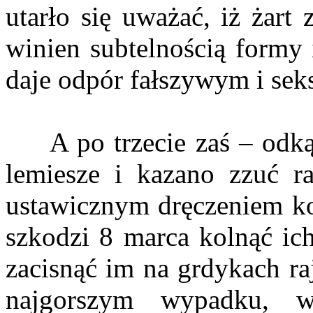
utarło się uważać, iż żart 
winien subtelnością formy i
daje odpór fałszywym i se
A po trzecie zaś – odką
lemiesze i kazano zzuć ra
ustawicznym dręczeniem ko
szkodzi 8 marca kolnąć ic
zacisnąć im na grdykach ra
najgorszym wypadku, 