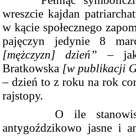
wreszcie kajdan patriarchat
w kącie społecznego zapomn
pajęczyn jedynie 8 ma
[mężczyzn] dzień”
– jak 
Bratkowska
[w publikacji 
– dzień to z roku na rok co
rajstopy.
O ile stanowisko k
antygoździkowo jasne i a