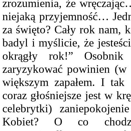
zrozumienia, że wręczając
niejaką przyjemność… Jedna
za święto? Cały rok nam, k
badyl i myślicie, że jesteś
okrągły rok!” Osobnik
zaryzykować powinien (w p
większym zapałem. I tak s
coraz głośniejsze jest w k
celebrytki) zaniepokojen
Kobiet? O co chodzi