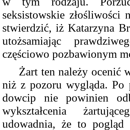
w tym rodzaju. Porzuc
seksistowskie złośliwości 
stwierdzić, iż Katarzyna B
utożsamiając prawdziw
częściowo pozbawionym móz
Żart ten należy ocenić w
niż z pozoru wygląda. Po p
dowcip nie powinien od
wykształcenia żartując
udowadnia, że to pogląd 