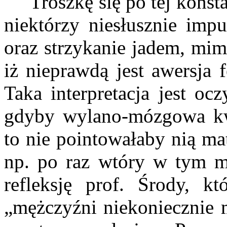
Troszkę się po tej konsta
niektórzy niesłusznie imp
oraz strzykanie jadem, mim
iż nieprawdą jest awersja 
Taka interpretacja jest oc
gdyby wylano-mózgowa kwe
to nie pointowałaby nią mat
np. po raz wtóry w tym ma
refleksję prof. Środy, k
„mężczyźni niekoniecznie 