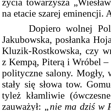
życia towarzysza „Wiesław
na etacie szarej eminencji. 
Dopiero wolnej Polski
Jakubowska, posłanka Hojar
Kluzik-Rostkowska, czy wr
z Kempą, Piterą i Wróbel –
polityczne salony. Mogły, 
stały się słowa tow. Gomuł
tyleż kłamliwie (ówczesn
zauważył:
„nie ma dziś w P