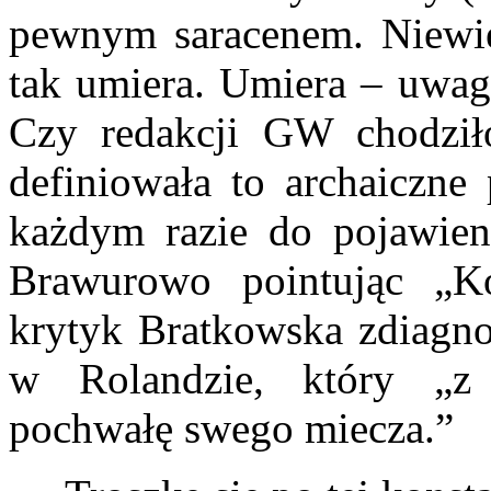
pewnym saracenem. Niewiel
tak umiera. Umiera – uwag
Czy redakcji GW chodziło
definiowała to archaiczne
każdym razie do pojawieni
Brawurowo pointując „Ko
krytyk Bratkowska zdiagn
w Rolandzie, który „
pochwałę swego miecza.”