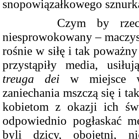
snopowiązałkowego sznurka,
Czym by rzeczy n
niesprowokowany – maczys
rośnie w siłę i tak poważny
przystąpiły media, usiłu
treuga dei
w miejsce wo
zaniechania mszczą się i t
kobietom z okazji ich świ
odpowiednio pogłaskać mę
byli dzicy, obojętni, n