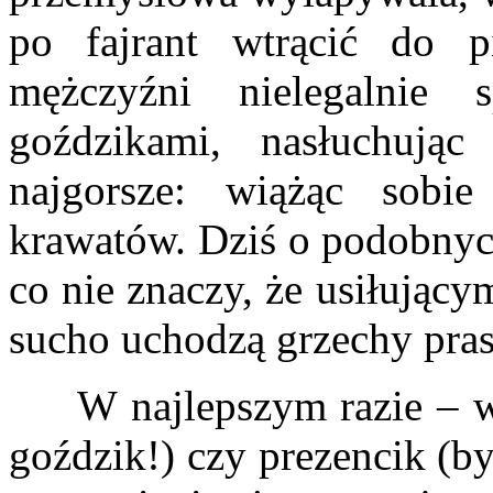
po fajrant wtrącić do p
mężczyźni nielegalnie s
goździkami, nasłuchuj
najgorsze: wiążąc sobie
krawatów. Dziś o podobnyc
co nie znaczy, że usiłując
sucho uchodzą grzechy pra
W najlepszym razie – w o
goździk!) czy prezencik (by