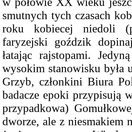
w połowie XX wieku jeszcz
smutnych tych czasach kobi
roku kobiecej niedoli (p
faryzejski goździk dopin
łatając rajstopami. Jedyn
wysokim stanowisku była u 
Grzyb, członkini Biura P
badacze epoki przypisują w
przypadkowa) Gomułkowej
dworze, ale z niesmakiem n