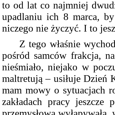
to od lat co najmniej dwud
upadlaniu ich 8 marca, by
niczego nie życzyć. I to jes
Z tego właśnie wychodzą
pośród samców frakcja, nar
nieśmiało, niejako w pocz
maltretują – usiłuje Dzień
mam mowy o sytuacjach ro
zakładach pracy jeszcze p
przemysłowa wyłapywała, w