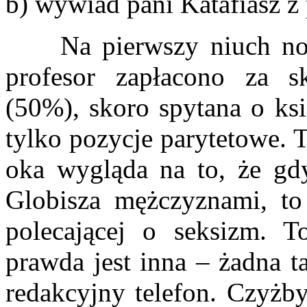
b) wywiad pani Katafiasz 
Na pierwszy niuch nosa 
profesor zapłacono za s
(50%), skoro spytana o ksi
tylko pozycje parytetowe. 
oka wygląda na to, że gdy
Globisza mężczyznami, to 
polecającej o seksizm. T
prawda jest inna – żadna t
redakcyjny telefon. Czyżby