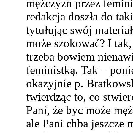
mężczyzn przez femini
redakcja doszła do tak
tytułując swój materia
może szokować? I tak, 
trzeba bowiem nienaw
feministką. Tak – pon
okazyjnie p. Bratkows
twierdząc to, co stwie
Pani, że byc może męż
ale Pani chba jeszcze 