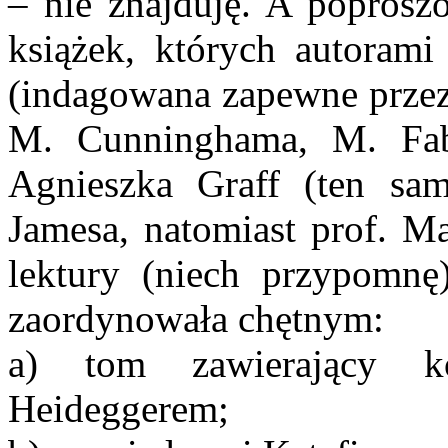
– nie znajduję. A poproszo
książek, których autoram
(indagowana zapewne przez 
M. Cunninghama, M. Fab
Agnieszka Graff (ten sam
Jamesa, natomiast prof. M
lektury (niech przypomn
zaordynowała chętnym:
a) tom zawierający k
Heideggerem;