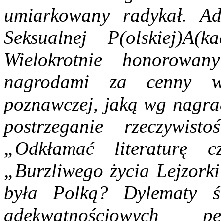
umiarkowany radykał. Ad
Seksualnej P(olskiej)A(ka
Wielokrotnie honorowan
nagrodami za cenny w
poznawczej, jaką wg nagra
postrzeganie rzeczywisto
„Odkłamać literaturę c
„Burzliwego życia Lejzork
była Polką? Dylematy ś
adekwatnościowych p