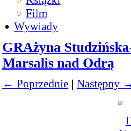
Film
Wywiady
GRAżyna Studzińska
Marsalis nad Odrą
← Poprzednie
|
Następny 